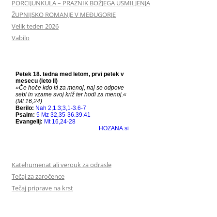
PORCIJUNKULA – PRAZNIK BOŽJEGA USMILJENJA
ŽUPNIJSKO ROMANJE V MEĐUGORJE
Velik teden 2026
Vabilo
Katehumenat ali verouk za odrasle
Tečaj za zaročence
Tečaj priprave na krst