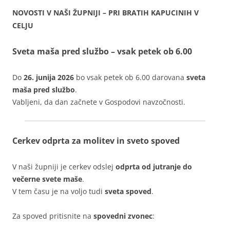
NOVOSTI V NAŠI ŽUPNIJI – PRI BRATIH KAPUCINIH V
CELJU
Sveta maša pred službo – vsak petek ob 6.00
Do
26. junija 2026
bo vsak petek ob 6.00 darovana
sveta
maša pred službo
.
Vabljeni, da dan začnete v Gospodovi navzočnosti.
Cerkev odprta za molitev in sveto spoved
V naši župniji je cerkev odslej
odprta od jutranje do
večerne svete maše
.
V tem času je na voljo tudi
sveta spoved
.
Za spoved pritisnite na
spovedni zvonec
: