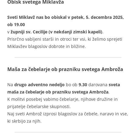
Obisk svetega Miklavža
Sveti Miklavž nas bo obiskal v petek, 5. decembra 2025,
ob 19.00
v
župniji sv. Cecilije (v nekdanji zimski kapeli)
.
Prisrčno vabljeni starši in otroci ter vsi, ki želimo sprejeti
Miklavžev blagoslov dobrote in bližine.
Maša za čebelarje ob prazniku svetega Ambroža
Na
drugo adventno nedeljo
bo ob
9.30
darovana
sveta
maša za čebelarje ob prazniku svetega Ambroža
.
K molitvi posebej vabimo čebelarje, njihove družine in
prijatelje čebelarske skupnosti.
Naj sveti Ambrož izprosi blagoslov za čebele, naravo in vse,
ki skrbijo za njih.