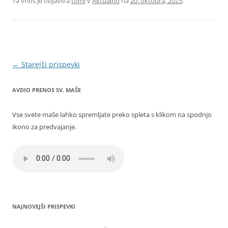
Ta vnos je objavil/a
tomi
v
Aktualno
na
20. oktobra, 2025
.
Krmarjenje
←
Starejši prispevki
po
AVDIO PRENOS SV. MAŠE
prispevkih
Vse svete maše lahko spremljate preko spleta s klikom na spodnjo
ikono za predvajanje.
NAJNOVEJŠI PRISPEVKI