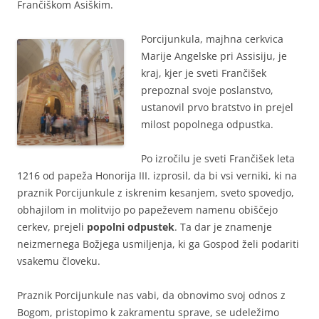
Frančiškom Asiškim.
Porcijunkula, majhna cerkvica
Marije Angelske pri Assisiju, je
kraj, kjer je sveti Frančišek
prepoznal svoje poslanstvo,
ustanovil prvo bratstvo in prejel
milost popolnega odpustka.
Po izročilu je sveti Frančišek leta
1216 od papeža Honorija III. izprosil, da bi vsi verniki, ki na
praznik Porcijunkule z iskrenim kesanjem, sveto spovedjo,
obhajilom in molitvijo po papeževem namenu obiščejo
cerkev, prejeli
popolni odpustek
. Ta dar je znamenje
neizmernega Božjega usmiljenja, ki ga Gospod želi podariti
vsakemu človeku.
Praznik Porcijunkule nas vabi, da obnovimo svoj odnos z
Bogom, pristopimo k zakramentu sprave, se udeležimo