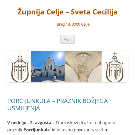
Preskoči
na
Župnija Celje – Sveta Cecilija
vsebino
Breg 18, 3000 Celje
Meni
PORCIJUNKULA – PRAZNIK BOŽJEGA
USMILJENJA
V nedeljo , 2. avgusta
v Frančiškovi družini obhajamo
praznik
Porcijunkule
, ki je tesno povezan s svetim