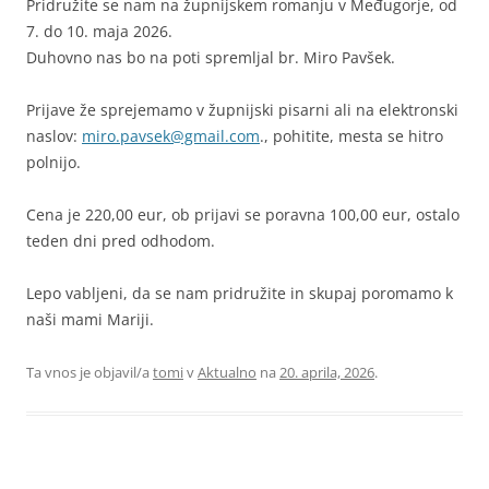
Pridružite se nam na župnijskem romanju v Međugorje, od
7. do 10. maja 2026.
Duhovno nas bo na poti spremljal br. Miro Pavšek.
Prijave že sprejemamo v župnijski pisarni ali na elektronski
naslov:
miro.pavsek@gmail.com
., pohitite, mesta se hitro
polnijo.
Cena je 220,00 eur, ob prijavi se poravna 100,00 eur, ostalo
teden dni pred odhodom.
Lepo vabljeni, da se nam pridružite in skupaj poromamo k
naši mami Mariji.
Ta vnos je objavil/a
tomi
v
Aktualno
na
20. aprila, 2026
.