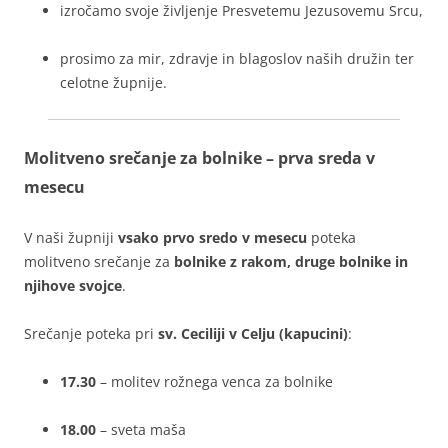
izročamo svoje življenje Presvetemu Jezusovemu Srcu,
prosimo za mir, zdravje in blagoslov naših družin ter
celotne župnije.
Molitveno srečanje za bolnike – prva sreda v
mesecu
V naši župniji
vsako prvo sredo v mesecu
poteka
molitveno srečanje za
bolnike z rakom, druge bolnike in
njihove svojce
.
Srečanje poteka pri
sv. Ceciliji v Celju (kapucini)
:
17.30
– molitev rožnega venca za bolnike
18.00
– sveta maša