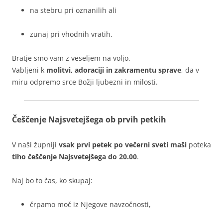
na stebru pri oznanilih ali
zunaj pri vhodnih vratih.
Bratje smo vam z veseljem na voljo.
Vabljeni k
molitvi, adoraciji in zakramentu sprave
, da v
miru odpremo srce Božji ljubezni in milosti.
Češčenje Najsvetejšega ob prvih petkih
V naši župniji
vsak prvi petek po večerni sveti maši
poteka
tiho češčenje Najsvetejšega do 20.00
.
Naj bo to čas, ko skupaj:
črpamo moč iz Njegove navzočnosti,