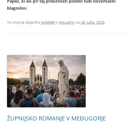
Papež, ki bo pri tej priložnosti podelil tudi novomašni
blagoslov.
Ta vnos je objavil/a
tedek86
v
Aktualno
na
28. julija, 2026
.
ŽUPNIJSKO ROMANJE V MEĐUGORJE