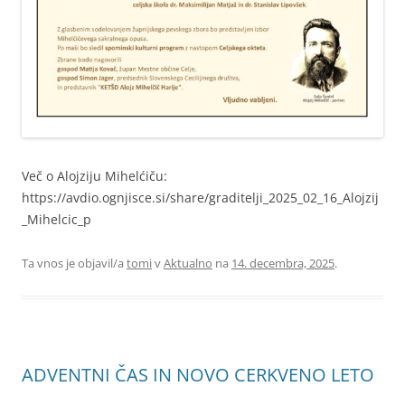
Več o Alojziju Mihelćiču:
https://avdio.ognjisce.si/share/graditelji_2025_02_16_Alojzij
_Mihelcic_p
Ta vnos je objavil/a
tomi
v
Aktualno
na
14. decembra, 2025
.
ADVENTNI ČAS IN NOVO CERKVENO LETO