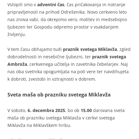
Vstopili smo v
adventni čas
, čas pričakovanja in notranje
pripravljenosti na prihod Odrešenika. Novo cerkveno leto
nas znova vabi, da okrepimo vero, molitev in medsebojno
ljubezen ter Gospodu odpremo prostor v vsakdanjem
življenju.
V tem času obhajamo tudi
praznik svetega Miklavža
, zgled
dobrodelnosti in nesebične ljubezni, ter
praznik svetega
Ambroža
, cerkvenega učitelja in zavetnika čebelarjev. Naj
nas oba svetnika opogumljata na poti vere ter navdihujeta
k dobroti, zvestobi in vztrajnosti v dobrem.
Sveta maša ob prazniku svetega Miklavža
V soboto,
6. decembra 2025
, bo ob
15.00
darovana sveta
maša ob prazniku svetega Miklavža v cerkvi svetega
Miklavža na Miklavškem hribu.