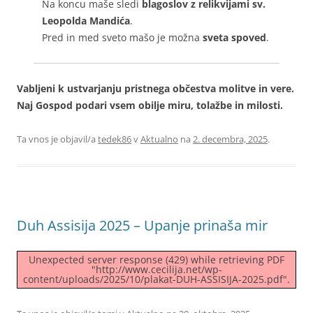
Na koncu maše sledi
blagoslov z relikvijami sv.
Leopolda Mandića
.
Pred in med sveto mašo je možna
sveta spoved
.
Vabljeni k ustvarjanju pristnega občestva molitve in vere.
Naj Gospod podari vsem obilje miru, tolažbe in milosti.
Ta vnos je objavil/a
tedek86
v
Aktualno
na
2. decembra, 2025
.
Duh Assisija 2025 – Upanje prinaša mir
Unexpected server response (429) while retrieving PDF
"http://www.cecilija.net/wp-
content/uploads/2025/10/plakat-DUH-ASSISIJA-2025.pdf".