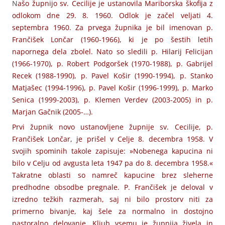
N
ašo župnijo sv. Cecilije je ustanovila Mariborska škofija z
odlokom dne 29. 8. 1960. Odlok je začel veljati 4.
septembra 1960. Za prvega župnika je bil imenovan p.
Frančišek Lončar (1960-1966), ki je po šestih letih
napornega dela zbolel. Nato so sledili p. Hilarij Felicijan
(1966-1970), p. Robert Podgoršek (1970-1988), p. Gabrijel
Recek (1988-1990), p. Pavel Košir (1990-1994), p. Stanko
Matjašec (1994-1996), p. Pavel Košir (1996-1999), p. Marko
Senica (1999-2003), p. Klemen Verdev (2003-2005) in p.
Marjan Gačnik (2005-…).
Prvi župnik novo ustanovljene župnije sv. Cecilije, p.
Frančišek Lončar, je prišel v Celje 8. decembra 1958. V
svojih spominih takole zapisuje: »Nobenega kapucina ni
bilo v Celju od avgusta leta 1947 pa do 8. decembra 1958.«
Takratne oblasti so namreč kapucine brez sleherne
predhodne obsodbe pregnale. P. Frančišek je deloval v
izredno težkih razmerah, saj ni bilo prostorv niti za
primerno bivanje, kaj šele za normalno in dostojno
pastoralno delovanje. Kljub vsemu je župnija živela in