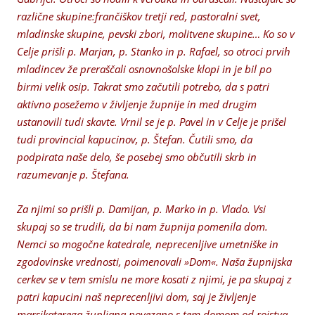
različne skupine:frančiškov tretji red, pastoralni svet,
mladinske skupine, pevski zbori, molitvene skupine… Ko so v
Celje prišli p. Marjan, p. Stanko in p. Rafael, so otroci prvih
mladincev že preraščali osnovnošolske klopi in je bil po
birmi velik osip. Takrat smo začutili potrebo, da s patri
aktivno posežemo v življenje župnije in med drugim
ustanovili tudi skavte. Vrnil se je p. Pavel in v Celje je prišel
tudi provincial kapucinov, p. Štefan. Čutili smo, da
podpirata naše delo, še posebej smo občutili skrb in
razumevanje p. Štefana.
Za njimi so prišli p. Damijan, p. Marko in p. Vlado. Vsi
skupaj so se trudili, da bi nam župnija pomenila dom.
Nemci so mogočne katedrale, neprecenljive umetniške in
zgodovinske vrednosti, poimenovali »Dom«. Naša župnijska
cerkev se v tem smislu ne more kosati z njimi, je pa skupaj z
patri kapucini naš neprecenljivi dom, saj je življenje
marsikaterega župljana povezano s tem domom od rojstva