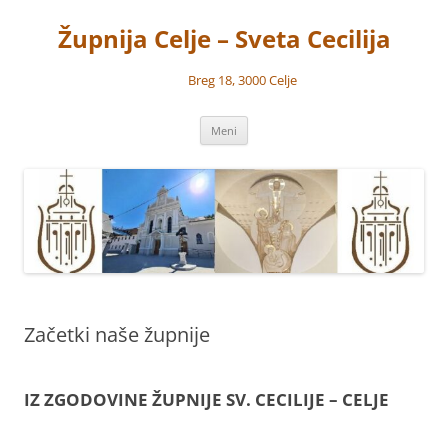
Preskoči
na
Župnija Celje – Sveta Cecilija
vsebino
Breg 18, 3000 Celje
Meni
Začetki naše župnije
IZ ZGODOVINE ŽUPNIJE SV. CECILIJE – CELJE