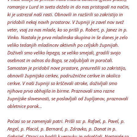
romanja v Lurd in sveto deželo in do nas pristopali na način,
ki je ustrezal naši rasti. Obnovili in razširili so zakristijo in
pridobili nekaj novih prostorov. V župniji je zavel nov svež
veter, vsaj za nas mlade, ko so prišli p. Robert, p. Janez in p.
Vinko. Nastala je prva mladinska skupina in še danes je zelo
veliko tedanjih mladincev aktivnih po celjskih župnijah.
Doživeli smo veliko lepega, se veliko smejali, gradili svojo
osebnost in odnos do Boga, se zaljubljali in poročali.
Samostan je pridobil nove prostore, preuredili so zakristijo,
obnovili župnijsko cerkev, podružnične cerkve in okolico
cerkve. V naši župniji so krščevali otroke, doživljali smo
njihova prva obhajila in birme. Praznovali smo razne
župnijske slovesnosti, se poslavljali od župljanov, praznovali
obletnice porok…
Počasi so se zamenjali patri. Prišli so: p. Rafael, p. Pavel, p.
Angel, p. Placid, p. Bernard, p. Zdravko, p. Donat in p.
Gabrijel. Otroci so hodili k verouku in odraščali. Nastajale so