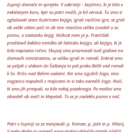
župniji domače in sprejete. V zakristiji – knjižnici, ki je bila v
nekdanjem koru, kjer so patri molili, je bil verouk. Tu smo si
ogledovali stare ilustrirane knjige, igrali različne igre, se greli
ob veliki zeleni peči in ob tem resnično veliko izvedeli o sv.
pismu, o nastanku knjig. Večkrat nam je p. Frančišek
predstavil kakšno nemško ali latinsko knjigo, ali knjigo, ki je
bila napisana ročno. Skupaj smo praznovali tudi godove na
domovih ministrantov, se veliko igrali in romali. Enkrat smo
se peljali z vlakom do Šoštanja in peš preko Belih vod romali
k Sv. Križu nad Belimi vodami. Ker smo izgubili žogo, smo
nogavico napolnili z majicami in si tako naredili žogo. Noči,
ki smo jih prespali, so bile nekaj posebnega. Po molitvi smo
obsedeli ob sveči in klepetali. To se je zavleklo pozno v noč.
Patri v župniji so se menjavali: p. Roman, p. Jože in p. Hilarij.
V naše okolje so prinesli nova mašna oblačila (gotski plašči),