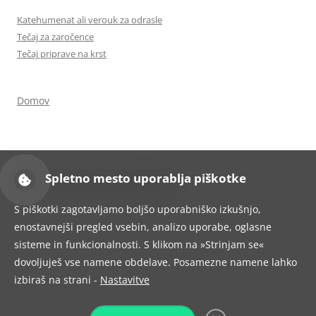
Katehumenat ali verouk za odrasle
Tečaj za zaročence
Tečaj priprave na krst
Domov
Spletno mesto uporablja piškotke
Ponosno uporablja tehnologijo WordPress
S piškotki zagotavljamo boljšo uporabniško izkušnjo,
enostavnejši pregled vsebin, analizo uporabe, oglasne
sisteme in funkcionalnosti. S klikom na »Strinjam se«
dovoljuješ vse namene obdelave. Posamezne namene lahko
izbiraš na strani -
Nastavitve