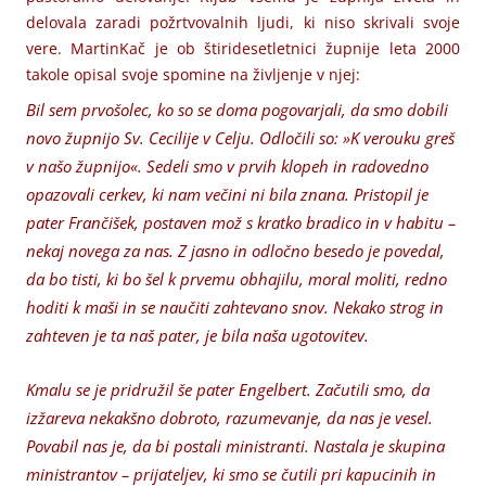
delovala zaradi požrtvovalnih ljudi, ki niso skrivali svoje
vere. MartinKač je ob štiridesetletnici župnije leta 2000
takole opisal svoje spomine na življenje v njej:
Bil sem prvošolec, ko so se doma pogovarjali, da smo dobili
novo župnijo Sv. Cecilije v Celju. Odločili so: »K verouku greš
v našo župnijo«. Sedeli smo v prvih klopeh in radovedno
opazovali cerkev, ki nam večini ni bila znana. Pristopil je
pater Frančišek, postaven mož s kratko bradico in v habitu –
nekaj novega za nas. Z jasno in odločno besedo je povedal,
da bo tisti, ki bo šel k prvemu obhajilu, moral moliti, redno
hoditi k maši in se naučiti zahtevano snov. Nekako strog in
zahteven je ta naš pater, je bila naša ugotovitev.
Kmalu se je pridružil še pater Engelbert. Začutili smo, da
izžareva nekakšno dobroto, razumevanje, da nas je vesel.
Povabil nas je, da bi postali ministranti. Nastala je skupina
ministrantov – prijateljev, ki smo se čutili pri kapucinih in