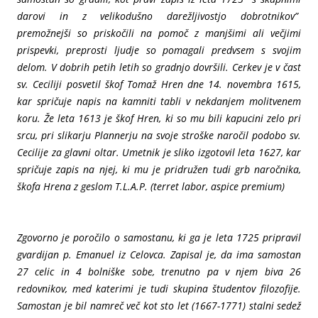
darovi in z velikodušno darežljivostjo dobrotnikov”
premožnejši so priskočili na pomoč z manjšimi ali večjimi
prispevki, preprosti ljudje so pomagali predvsem s svojim
delom. V dobrih petih letih so gradnjo dovršili. Cerkev je v čast
sv. Ceciliji posvetil škof Tomaž Hren dne 14. novembra 1615,
kar spričuje napis na kamniti tabli v nekdanjem molitvenem
koru. Že leta 1613 je škof Hren, ki so mu bili kapucini zelo pri
srcu, pri slikarju Plannerju na svoje stroške naročil podobo sv.
Cecilije za glavni oltar. Umetnik je sliko izgotovil leta 1627, kar
spričuje zapis na njej, ki mu je pridružen tudi grb naročnika,
škofa Hrena z geslom T.L.A.P. (terret labor, aspice premium)
Zgovorno je poročilo o samostanu, ki ga je leta 1725 pripravil
gvardijan p. Emanuel iz Celovca. Zapisal je, da ima samostan
27 celic in 4 bolniške sobe, trenutno pa v njem biva 26
redovnikov, med katerimi je tudi skupina študentov filozofije.
Samostan je bil namreč več kot sto let (1667-1771) stalni sedež