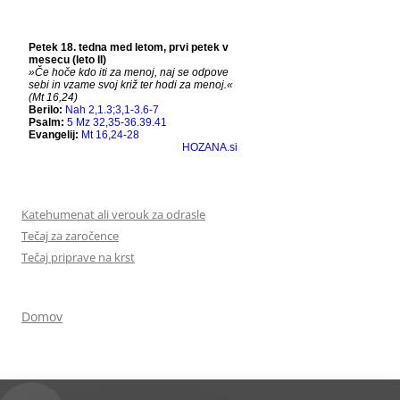
Katehumenat ali verouk za odrasle
Tečaj za zaročence
Tečaj priprave na krst
Domov