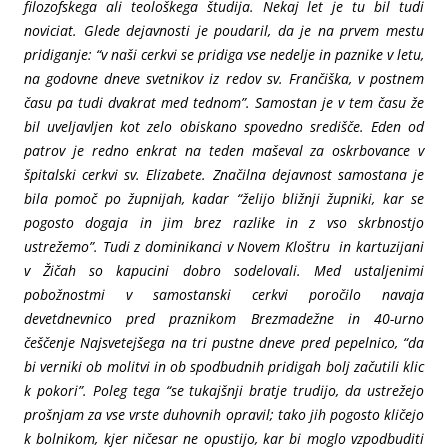
filozofskega ali teološkega študija. Nekaj let je tu bil tudi
noviciat. Glede dejavnosti je poudaril, da je na prvem mestu
pridiganje: “v naši cerkvi se pridiga vse nedelje in paznike v letu,
na godovne dneve svetnikov iz redov sv. Frančiška, v postnem
času pa tudi dvakrat med tednom”. Samostan je v tem času že
bil uveljavljen kot zelo obiskano spovedno središče. Eden od
patrov je redno enkrat na teden maševal za oskrbovance v
špitalski cerkvi sv. Elizabete. Značilna dejavnost samostana je
bila pomoč po župnijah, kadar “želijo bližnji župniki, kar se
pogosto dogaja in jim brez razlike in z vso skrbnostjo
ustrežemo”. Tudi z dominikanci v Novem Kloštru in kartuzijani
v Žičah so kapucini dobro sodelovali. Med ustaljenimi
pobožnostmi v samostanski cerkvi poročilo navaja
devetdnevnico pred praznikom Brezmadežne in 40-urno
češčenje Najsvetejšega na tri pustne dneve pred pepelnico, “da
bi verniki ob molitvi in ob spodbudnih pridigah bolj začutili klic
k pokori”. Poleg tega “se tukajšnji bratje trudijo, da ustrežejo
prošnjam za vse vrste duhovnih opravil; tako jih pogosto kličejo
k bolnikom, kjer ničesar ne opustijo, kar bi moglo vzpodbuditi