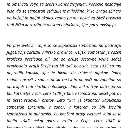
in omehčati voljo za srečen konec življenja”. Poročilo nazadnje
piše, da se samostan vzdržuje iz miloščine, ki jo bratje zbirajo
po bližnji in daljni okolici, redno pa mu nekaj za živež prispeva
tudi žička kartuzija in mestna bolnišnica, kjer patri mašujejo.
Po prvi svetovni vojni so se kapucinski samostani na področju
Jugoslavije združili v Ilirsko provinco. Celjski samostan je razen
krajšega presledka bil vse do druge svetovne vojne sedež
provinciala, krajši čas je tod bil tudi noviciat. Leta 1935 so mu
dogradili konvikt, kjer je bivalo do trideset dijakov. Poleg
rednih opravil v samostanski cerkvi in pomoči po župnijah so
opravljali tudi službo bolniškega duhovnika, trije patri pa so
bili katehetje v šoli. Leta 1939 je bilo v samostanu deset patrov
in deset redovnih bratov. Leta 1941 je okupator kapucinski
samostan spremenil v zapor, v katerem so bili številni
izobraženci in duhovniki. Po končani drugi svetovni vojni se je
junija 1945 nekaj patrov vrnilo v Celje. Leta 1947 je
komunistična oblast inscenirala sodni proces in kapucine iz