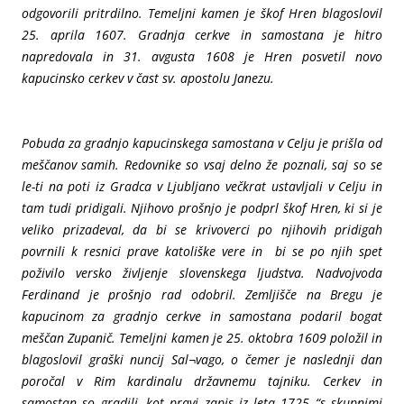
odgovorili pritrdilno. Temeljni kamen je škof Hren blagoslovil
25. aprila 1607. Gradnja cerkve in samostana je hitro
napredovala in 31. avgusta 1608 je Hren posvetil novo
kapucinsko cerkev v čast sv. apostolu Janezu.
Pobuda za gradnjo kapucinskega samostana v Celju je prišla od
meščanov samih. Redovnike so vsaj delno že poznali, saj so se
le-ti na poti iz Gradca v Ljubljano večkrat ustavljali v Celju in
tam tudi pridigali. Njihovo prošnjo je podprl škof Hren, ki si je
veliko prizadeval, da bi se krivoverci po njihovih pridigah
povrnili k resnici prave katoliške vere in bi se po njih spet
poživilo versko življenje slovenskega ljudstva. Nadvojvoda
Ferdinand je prošnjo rad odobril. Zemljišče na Bregu je
kapucinom za gradnjo cerkve in samostana podaril bogat
meščan Zupanič. Temeljni kamen je 25. oktobra 1609 položil in
blagoslovil graški nuncij Sal¬vago, o čemer je naslednji dan
poročal v Rim kardinalu državnemu tajniku. Cerkev in
samostan so gradili, kot pravi zapis iz leta 1725 “s skupnimi