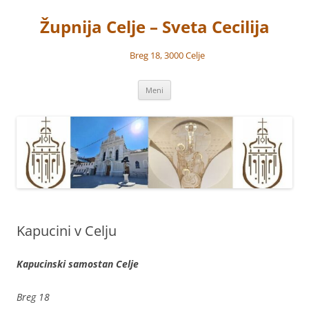
Preskoči
na
Župnija Celje – Sveta Cecilija
vsebino
Breg 18, 3000 Celje
Meni
Kapucini v Celju
Kapucinski samostan Celje
Breg 18