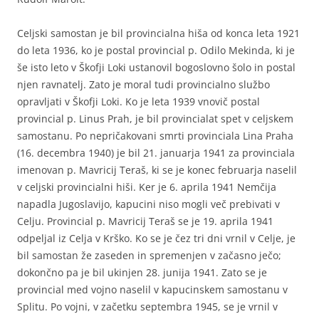
Celjski samostan je bil provincialna hiša od konca leta 1921
do leta 1936, ko je postal provincial p. Odilo Mekinda, ki je
še isto leto v Škofji Loki ustanovil bogoslovno šolo in postal
njen ravnatelj. Zato je moral tudi provincialno službo
opravljati v Škofji Loki. Ko je leta 1939 vnovič postal
provincial p. Linus Prah, je bil provincialat spet v celjskem
samostanu. Po nepričakovani smrti provinciala Lina Praha
(16. decembra 1940) je bil 21. januarja 1941 za provinciala
imenovan p. Mavricij Teraš, ki se je konec februarja naselil
v celjski provincialni hiši. Ker je 6. aprila 1941 Nemčija
napadla Jugoslavijo, kapucini niso mogli več prebivati v
Celju. Provincial p. Mavricij Teraš se je 19. aprila 1941
odpeljal iz Celja v Krško. Ko se je čez tri dni vrnil v Celje, je
bil samostan že zaseden in spremenjen v začasno ječo;
dokončno pa je bil ukinjen 28. junija 1941. Zato se je
provincial med vojno naselil v kapucinskem samostanu v
Splitu. Po vojni, v začetku septembra 1945, se je vrnil v