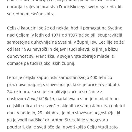
ohranja krajevno bratstvo Frančiškovega svetnega reda, ki
se redno mesečno zbira.
Celjski kapucini so že od nekdaj hodili pomagat na Svetino
nad Celjem, v letih od 1971 do 1997 pa so bili soupravitelji
samostojne duhovnije na Svetini. V župniji sv. Cecilije so že
od leta 1993 navzoči in dejavni tudi skavti, ki jim je blizu
duhovnost sv. Frančiška. V svoje vrste zbirajo mlade iz
domače pa tudi iz okoliških župnij.
Letos je celjski kapucinski samostan svojo 400-letnico
praznoval najprej s slovesnostjo, ki se je pričela v soboto,
24. oktobra, ko se je z molitvijo začelo srečanje z
naslovom
Podaj MI Roko
, nadaljevalo s petjem mladih po
celjskih ulicah in se zvečer sklenilo v samostanu. Na obletni
dan, v nedeljo, 25. oktobra, je bilo slovesno bogoslužje, ki
ga je vodil nadškof dr. Anton Stres, ki je v nagovoru
poudaril, da je sveti oče dal novo škofijo Celju »tudi zato,