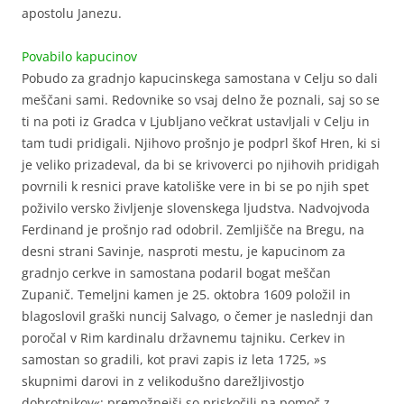
apostolu Janezu.
Povabilo kapucinov
Pobudo za gradnjo kapucinskega samostana v Celju so dali
meščani sami. Redovnike so vsaj delno že poznali, saj so se
ti na poti iz Gradca v Ljubljano večkrat ustavljali v Celju in
tam tudi pridigali. Njihovo prošnjo je podprl škof Hren, ki si
je veliko prizadeval, da bi se krivoverci po njihovih pridigah
povrnili k resnici prave katoliške vere in bi se po njih spet
poživilo versko življenje slovenskega ljudstva. Nadvojvoda
Ferdinand je prošnjo rad odobril. Zemljišče na Bregu, na
desni strani Savinje, nasproti mestu, je kapucinom za
gradnjo cerkve in samostana podaril bogat meščan
Zupanič. Temeljni kamen je 25. oktobra 1609 položil in
blagoslovil graški nuncij Salvago, o čemer je naslednji dan
poročal v Rim kardinalu državnemu tajniku. Cerkev in
samostan so gradili, kot pravi zapis iz leta 1725, »s
skupnimi darovi in z velikodušno darežljivostjo
dobrotnikov«: premožnejši so priskočili na pomoč z