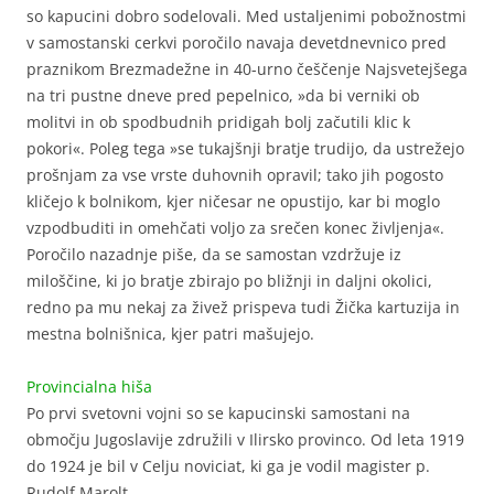
so kapucini dobro sodelovali. Med ustaljenimi pobožnostmi
v samostanski cerkvi poročilo navaja devetdnevnico pred
praznikom Brezmadežne in 40-urno češčenje Najsvetejšega
na tri pustne dneve pred pepelnico, »da bi verniki ob
molitvi in ob spodbudnih pridigah bolj začutili klic k
pokori«. Poleg tega »se tukajšnji bratje trudijo, da ustrežejo
prošnjam za vse vrste duhovnih opravil; tako jih pogosto
kličejo k bolnikom, kjer ničesar ne opustijo, kar bi moglo
vzpodbuditi in omehčati voljo za srečen konec življenja«.
Poročilo nazadnje piše, da se samostan vzdržuje iz
miloščine, ki jo bratje zbirajo po bližnji in daljni okolici,
redno pa mu nekaj za živež prispeva tudi Žička kartuzija in
mestna bolnišnica, kjer patri mašujejo.
Provincialna hiša
Po prvi svetovni vojni so se kapucinski samostani na
območju Jugoslavije združili v Ilirsko provinco. Od leta 1919
do 1924 je bil v Celju noviciat, ki ga je vodil magister p.
Rudolf Marolt.