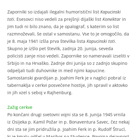
Zaporniki so izdajali ilegalni humoristični list
Kapucinski
toti
. Esesovci niso vedeli za prejšnji dijaški list
Konviktar
in
jim tudi ni bilo znano, da je opalograf, s katerim so list
razmnoževali, še ostal v samostanu. Vse to je omogočilo, da
je 8. maja 1941 izšla prva številka lista
Kapucinski toti
.
Skupno je izšlo pet številk, zadnja 20. junija, seveda
policisti zanje niso vedeli. Zapornike so nameravali izseliti v
Srbijo in na Hrvaško. Zadnje dni junija so z zadnjo skupino
odpeljali tudi duhovnike in med njimi kapucine.
Samostanski gvardijan p. Joahim Ferk je v naglici pobral iz
tabernaklja v cerkvi posvečene hostije, jih spravil v aktovko
in jih vzel s seboj v Rajhenburg.
Zažig cerkve
Po končani drugi svetovni vojni sta se 8. junija 1945 vrnila
iz Osijeka p. Kamil Požar in p. Bonaventura Savec, čez nekaj
dni sta se jim pridružila p. Joahim Ferk in p. Rudolf Štrucl,
ki je kmalu odšel v Maribor na Studence. Povojna dejavnost