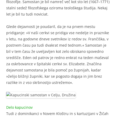
filozofije. Samostan je bil namreč več kot sto let (1667–1771)
stalni sedež filozofskega oziroma teološkega študija. Nekaj
let je bil tu tudi noviciat.
Glede dejavnosti je poudaril, da je na prvem mestu
pridiganje: »V naši cerkvi se pridiga vse nedelje in praznike
v letu, na godovne dneve svetnikov iz redov sv. Frančiška, v
postnem času pa tudi dvakrat med tednom.« Samostan je
bil v tem času že uveljavljen kot zelo obiskano spovedno
središče. Eden od patrov je redno enkrat na teden maševal
za oskrbovance v špitalski cerkvi sv. Elizabete. Značilna
dejavnost samostana je bila pomoč po župnijah, kadar
»želijo bližnji župniki, kar se pogosto dogaja in jim brez
razlike in z vso skrbnostjo ustrežemo«.
Delo kapucinov
Tudi z dominikanci v Novem Kloštru in s kartuzijani v Žičah