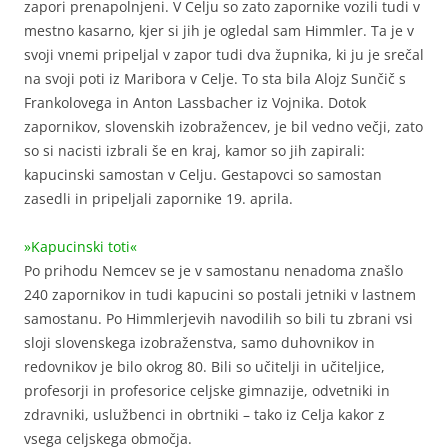
zapori prenapolnjeni. V Celju so zato zapornike vozili tudi v
mestno kasarno, kjer si jih je ogledal sam Himmler. Ta je v
svoji vnemi pripeljal v zapor tudi dva župnika, ki ju je srečal
na svoji poti iz Maribora v Celje. To sta bila Alojz Sunčič s
Frankolovega in Anton Lassbacher iz Vojnika. Dotok
zapornikov, slovenskih izobražencev, je bil vedno večji, zato
so si nacisti izbrali še en kraj, kamor so jih zapirali:
kapucinski samostan v Celju. Gestapovci so samostan
zasedli in pripeljali zapornike 19. aprila.
»Kapucinski toti«
Po prihodu Nemcev se je v samostanu nenadoma znašlo
240 zapornikov in tudi kapucini so postali jetniki v lastnem
samostanu. Po Himmlerjevih navodilih so bili tu zbrani vsi
sloji slovenskega izobraženstva, samo duhovnikov in
redovnikov je bilo okrog 80. Bili so učitelji in učiteljice,
profesorji in profesorice celjske gimnazije, odvetniki in
zdravniki, uslužbenci in obrtniki – tako iz Celja kakor z
vsega celjskega območja.