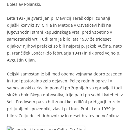
Boleslav Polanski.
Leta 1937 je gvardijan p. Mavricij Teraš odprl zunanji
dijaški konvikt sv. Cirila in Metoda v Osvatičevi hiši na
jugovzhodni strani kapucinskega vrta, pred vzpetino v
samostanski vrt. Tudi tam je bilo leta 1937 že trideset
dijakov; njihovi prefekti so bili najprej p. Jakob Vučina, nato
p. Frančišek Lončar (do februarja 1941) in tik pred vojno p.
Avguštin Cijan.
Celjski samostan je bil med obema vojnama dobro zaseden
in tudi pastoralno zelo dejaven. Poleg rednih opravil v
samostanski cerkvi in pomoči po župnijah so opravljali tudi
službo bolniškega duhovnika, trije patri pa so bili kateheti v
šoli. Predvsem pa so bili znani kot odlični pridigarji in zelo
priljubljeni spovedniki, zlasti p. Linus Prah. Leta 1939 je
bilo v Celju deset duhovnikov in deset bratov pomočnikov.