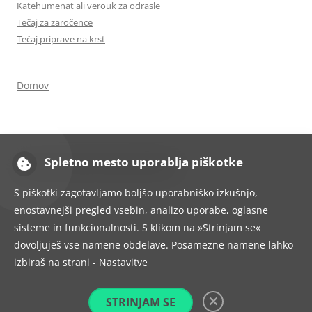
Katehumenat ali verouk za odrasle
Tečaj za zaročence
Tečaj priprave na krst
Domov
Spletno mesto uporablja piškotke
Ponosno uporablja tehnologijo WordPress
S piškotki zagotavljamo boljšo uporabniško izkušnjo,
enostavnejši pregled vsebin, analizo uporabe, oglasne
sisteme in funkcionalnosti. S klikom na »Strinjam se«
dovoljuješ vse namene obdelave. Posamezne namene lahko
izbiraš na strani -
Nastavitve
STRINJAM SE