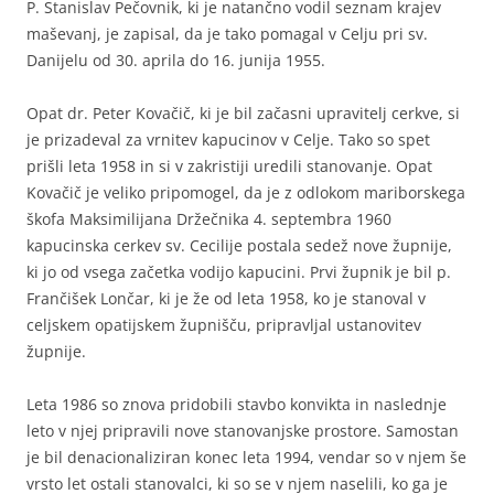
P. Stanislav Pečovnik, ki je natančno vodil seznam krajev
maševanj, je zapisal, da je tako pomagal v Celju pri sv.
Danijelu od 30. aprila do 16. junija 1955.
Opat dr. Peter Kovačič, ki je bil začasni upravitelj cerkve, si
je prizadeval za vrnitev kapucinov v Celje. Tako so spet
prišli leta 1958 in si v zakristiji uredili stanovanje. Opat
Kovačič je veliko pripomogel, da je z odlokom mariborskega
škofa Maksimilijana Držečnika 4. septembra 1960
kapucinska cerkev sv. Cecilije postala sedež nove župnije,
ki jo od vsega začetka vodijo kapucini. Prvi župnik je bil p.
Frančišek Lončar, ki je že od leta 1958, ko je stanoval v
celjskem opatijskem župnišču, pripravljal ustanovitev
župnije.
Leta 1986 so znova pridobili stavbo konvikta in naslednje
leto v njej pripravili nove stanovanjske prostore. Samostan
je bil denacionaliziran konec leta 1994, vendar so v njem še
vrsto let ostali stanovalci, ki so se v njem naselili, ko ga je