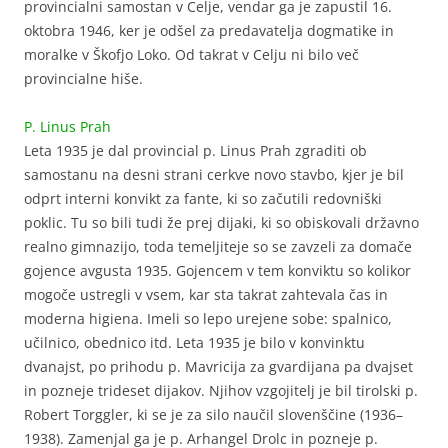
provincialni samostan v Celje, vendar ga je zapustil 16.
oktobra 1946, ker je odšel za predavatelja dogmatike in
moralke v Škofjo Loko. Od takrat v Celju ni bilo več
provincialne hiše.
P. Linus Prah
Leta 1935 je dal provincial p. Linus Prah zgraditi ob
samostanu na desni strani cerkve novo stavbo, kjer je bil
odprt interni konvikt za fante, ki so začutili redovniški
poklic. Tu so bili tudi že prej dijaki, ki so obiskovali državno
realno gimnazijo, toda temeljiteje so se zavzeli za domače
gojence avgusta 1935. Gojencem v tem konviktu so kolikor
mogoče ustregli v vsem, kar sta takrat zahtevala čas in
moderna higiena. Imeli so lepo urejene sobe: spalnico,
učilnico, obednico itd. Leta 1935 je bilo v konvinktu
dvanajst, po prihodu p. Mavricija za gvardijana pa dvajset
in pozneje trideset dijakov. Njihov vzgojitelj je bil tirolski p.
Robert Torggler, ki se je za silo naučil slovenščine (1936–
1938). Zamenjal ga je p. Arhangel Drolc in pozneje p.