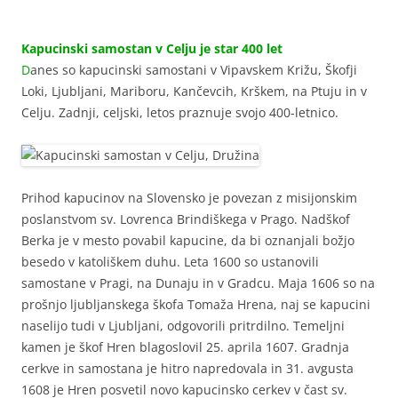
Kapucinski samostan v Celju je star 400 let
D
anes so kapucinski samostani v Vipavskem Križu, Škofji
Loki, Ljubljani, Mariboru, Kančevcih, Krškem, na Ptuju in v
Celju. Zadnji, celjski, letos praznuje svojo 400-letnico.
Prihod kapucinov na Slovensko je povezan z misijonskim
poslanstvom sv. Lovrenca Brindiškega v Prago. Nadškof
Berka je v mesto povabil kapucine, da bi oznanjali božjo
besedo v katoliškem duhu. Leta 1600 so ustanovili
samostane v Pragi, na Dunaju in v Gradcu. Maja 1606 so na
prošnjo ljubljanskega škofa Tomaža Hrena, naj se kapucini
naselijo tudi v Ljubljani, odgovorili pritrdilno. Temeljni
kamen je škof Hren blagoslovil 25. aprila 1607. Gradnja
cerkve in samostana je hitro napredovala in 31. avgusta
1608 je Hren posvetil novo kapucinsko cerkev v čast sv.