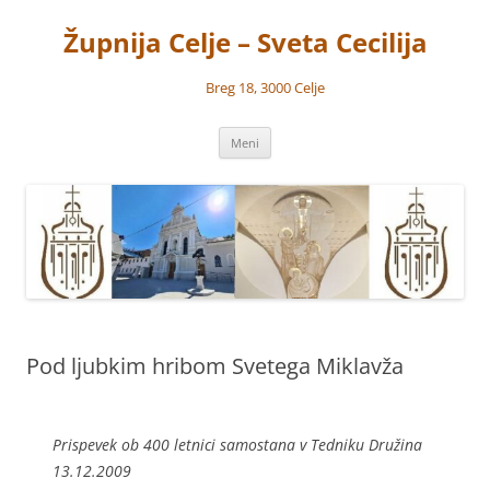
Preskoči
na
Župnija Celje – Sveta Cecilija
vsebino
Breg 18, 3000 Celje
Meni
Pod ljubkim hribom Svetega Miklavža
Prispevek ob 400 letnici samostana v Tedniku Družina
13.12.2009