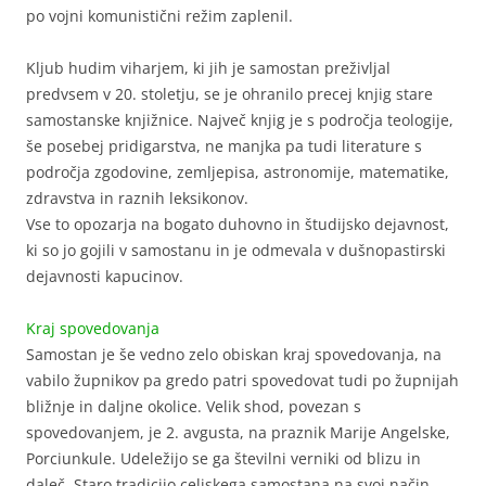
po vojni komunistični režim zaplenil.
Kljub hudim viharjem, ki jih je samostan preživljal
predvsem v 20. stoletju, se je ohranilo precej knjig stare
samostanske knjižnice. Največ knjig je s področja teologije,
še posebej pridigarstva, ne manjka pa tudi literature s
področja zgodovine, zemljepisa, astronomije, matematike,
zdravstva in raznih leksikonov.
Vse to opozarja na bogato duhovno in študijsko dejavnost,
ki so jo gojili v samostanu in je odmevala v dušnopastirski
dejavnosti kapucinov.
Kraj spovedovanja
Samostan je še vedno zelo obiskan kraj spovedovanja, na
vabilo župnikov pa gredo patri spovedovat tudi po župnijah
bližnje in daljne okolice. Velik shod, povezan s
spovedovanjem, je 2. avgusta, na praznik Marije Angelske,
Porciunkule. Udeležijo se ga številni verniki od blizu in
daleč. Staro tradicijo celjskega samostana na svoj način