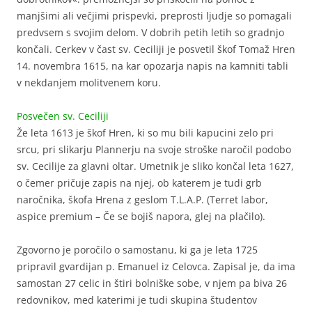
manjšimi ali večjimi prispevki, preprosti ljudje so pomagali
predvsem s svojim delom. V dobrih petih letih so gradnjo
končali. Cerkev v čast sv. Ceciliji je posvetil škof Tomaž Hren
14. novembra 1615, na kar opozarja napis na kamniti tabli
v nekdanjem molitvenem koru.
Posvečen sv. Ceciliji
Že leta 1613 je škof Hren, ki so mu bili kapucini zelo pri
srcu, pri slikarju Plannerju na svoje stroške naročil podobo
sv. Cecilije za glavni oltar. Umetnik je sliko končal leta 1627,
o čemer pričuje zapis na njej, ob katerem je tudi grb
naročnika, škofa Hrena z geslom T.L.A.P. (Terret labor,
aspice premium – Če se bojiš napora, glej na plačilo).
Zgovorno je poročilo o samostanu, ki ga je leta 1725
pripravil gvardijan p. Emanuel iz Celovca. Zapisal je, da ima
samostan 27 celic in štiri bolniške sobe, v njem pa biva 26
redovnikov, med katerimi je tudi skupina študentov