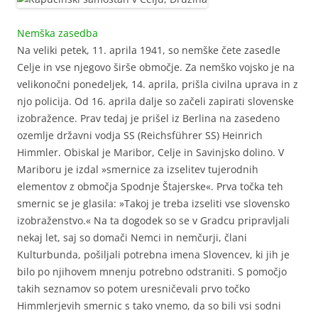
Nemška zasedba
Na veliki petek, 11. aprila 1941, so nemške čete zasedle
Celje in vse njegovo širše območje. Za nemško vojsko je na
velikonočni ponedeljek, 14. aprila, prišla civilna uprava in z
njo policija. Od 16. aprila dalje so začeli zapirati slovenske
izobražence. Prav tedaj je prišel iz Berlina na zasedeno
ozemlje državni vodja SS (Reichsführer SS) Heinrich
Himmler. Obiskal je Maribor, Celje in Savinjsko dolino. V
Mariboru je izdal »smernice za izselitev tujerodnih
elementov z območja Spodnje Štajerske«. Prva točka teh
smernic se je glasila: »Takoj je treba izseliti vse slovensko
izobraženstvo.« Na ta dogodek so se v Gradcu pripravljali
nekaj let, saj so domači Nemci in nemčurji, člani
Kulturbunda, pošiljali potrebna imena Slovencev, ki jih je
bilo po njihovem mnenju potrebno odstraniti. S pomočjo
takih seznamov so potem uresničevali prvo točko
Himmlerjevih smernic s tako vnemo, da so bili vsi sodni