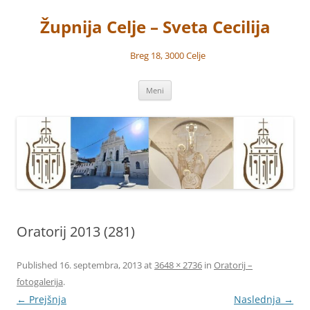
Preskoči
na
Župnija Celje – Sveta Cecilija
vsebino
Breg 18, 3000 Celje
Meni
Oratorij 2013 (281)
Published
16. septembra, 2013
at
3648 × 2736
in
Oratorij –
fotogalerija
.
← Prejšnja
Naslednja →