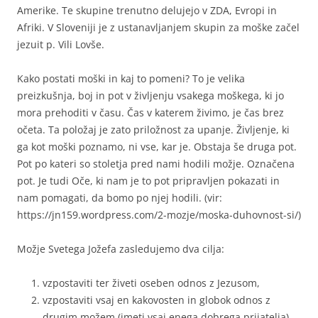
Amerike. Te skupine trenutno delujejo v ZDA, Evropi in
Afriki. V Sloveniji je z ustanavljanjem skupin za moške začel
jezuit p. Vili Lovše.
Kako postati moški in kaj to pomeni? To je velika
preizkušnja, boj in pot v življenju vsakega moškega, ki jo
mora prehoditi v času. Čas v katerem živimo, je čas brez
očeta. Ta položaj je zato priložnost za upanje. Življenje, ki
ga kot moški poznamo, ni vse, kar je. Obstaja še druga pot.
Pot po kateri so stoletja pred nami hodili možje. Označena
pot. Je tudi Oče, ki nam je to pot pripravljen pokazati in
nam pomagati, da bomo po njej hodili. (vir:
https://jn159.wordpress.com/2-mozje/moska-duhovnost-si/)
Možje Svetega Jožefa zasledujemo dva cilja:
vzpostaviti ter živeti oseben odnos z Jezusom,
vzpostaviti vsaj en kakovosten in globok odnos z
drugim možem (imeti vsaj enega dobrega prijatelja).