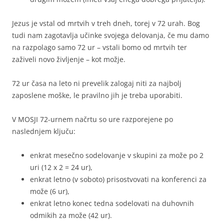
Jezus je vstal od mrtvih v treh dneh, torej v 72 urah. Bog
tudi nam zagotavlja učinke svojega delovanja, če mu damo
na razpolago samo 72 ur – vstali bomo od mrtvih ter
zaživeli novo življenje – kot možje.
72 ur časa na leto ni prevelik zalogaj niti za najbolj
zaposlene moške, le pravilno jih je treba uporabiti.
V MOSJI 72-urnem načrtu so ure razporejene po
naslednjem ključu:
enkrat mesečno sodelovanje v skupini za može po 2
uri (12 x 2 = 24 ur),
enkrat letno (v soboto) prisostvovati na konferenci za
može (6 ur),
enkrat letno konec tedna sodelovati na duhovnih
odmikih za može (42 ur).