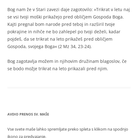
Bog nam že v Stari zavezi daje zagotovilo: »Trikrat v letu naj
se vsi tvoji moški prikažejo pred obličjem Gospoda Boga.
Kajti pregnal bom narode pred teboj in razširil tvoje
pokrajine in nihče ne bo zahlepel po tvoji deželi, kadar
pojdeš, da se trikrat na leto prikažeš pred obličjem
Gospoda, svojega Boga« (2 Mz 34, 23-24).
Bog zagotavlja možem in njihovim družinam blagoslov, če
se bodo možje trikrat na leto prikazali pred njim.
AVDIO PRENOS SV. MAŠE
Vse svete maše lahko spremljate preko spleta s klikom na spodnjo
ikono za predvajanje.