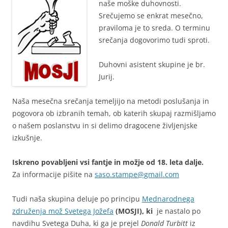
naše moške duhovnosti.
Srečujemo se enkrat mesečno,
praviloma je to sreda. O terminu
srečanja dogovorimo tudi sproti.
Duhovni asistent skupine je br.
Jurij.
Naša mesečna srečanja temeljijo na metodi poslušanja in
pogovora ob izbranih temah, ob katerih skupaj razmišljamo
o našem poslanstvu in si delimo dragocene življenjske
izkušnje.
Iskreno povabljeni vsi fantje in možje od 18. leta dalje.
Za informacije pišite na
saso.stampe@gmail.com
Tudi naša skupina deluje po principu
Mednarodnega
združenja mož Svetega Jožefa
(MOSJI), ki
je nastalo po
navdihu Svetega Duha, ki ga je prejel
Donald Turbitt
iz