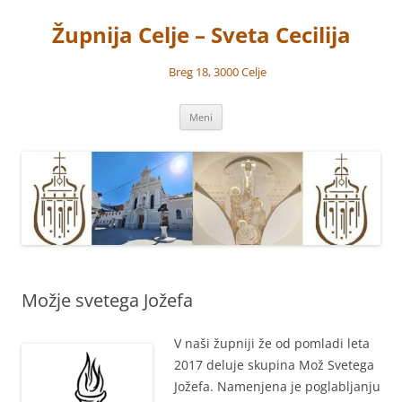
Preskoči
na
Župnija Celje – Sveta Cecilija
vsebino
Breg 18, 3000 Celje
Meni
Možje svetega Jožefa
V naši župniji že od pomladi leta
2017 deluje skupina Mož Svetega
Jožefa. Namenjena je poglabljanju