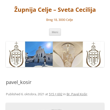
Preskoči
na
Župnija Celje – Sveta Cecilija
vsebino
Breg 18, 3000 Celje
Meni
pavel_kosir
Published
6. oktobra, 2021
at
515 × 692
in
Br. Pavel Košir
.