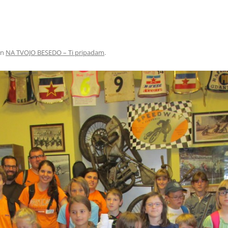
in
NA TVOJO BESEDO – Ti pripadam
.
T