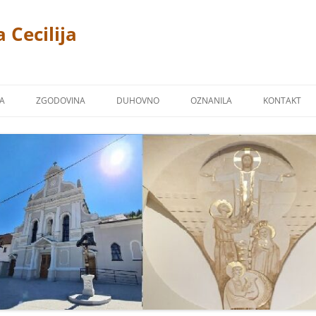
 Cecilija
JA
ZGODOVINA
DUHOVNO
OZNANILA
KONTAKT
CERKEV
P. LINUS PRAH 1869 – 1940
FOTOGALERIJA
ŽPS)
 TREMERJE
KAPUCINSKI SAMOSTAN
ZAVETNIKI NAŠIH CERKVA
Ž NA MIKLAVŠKEM
FARNA KRONIKA
BLAGOSLOVI
OR
NAŠI ŽUPNIKI
NAŠI PRIPROŠNJIKI
UCINI
MOLITVE
TJE KAPUCINI
POSNETKI NEKATERIH PESMI
M