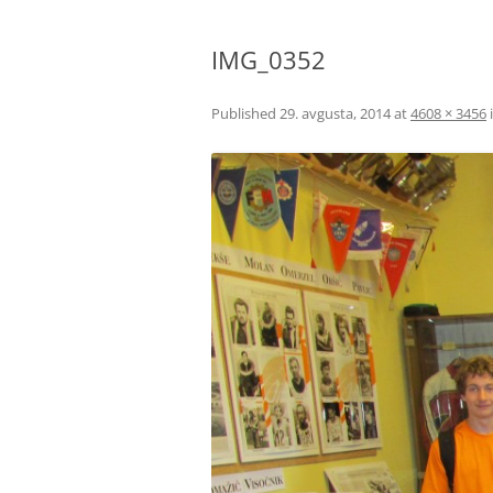
BIBLIČNA SKUPINA
IMG_0352
MINISTRANTI
ODRASLI SKAVTI – CELJSKE
Published
29. avgusta, 2014
at
4608 × 3456
ZVERINICE
ŽUPNIJSKI GOSPODARSKI SVE
FRANČIŠKOVI OTROCI
MOŽJE SVETEGA JOŽEFA