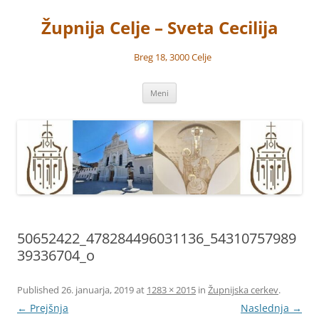
Preskoči
na
Župnija Celje – Sveta Cecilija
vsebino
Breg 18, 3000 Celje
Meni
50652422_478284496031136_54310757989
39336704_o
Published
26. januarja, 2019
at
1283 × 2015
in
Župnijska cerkev
.
← Prejšnja
Naslednja →