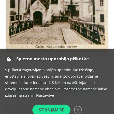
Spletno mesto uporablja piškotke
S piškotki zagotavljamo boljšo uporabniško izkušnjo,
enostavnejši pregled vsebin, analizo uporabe, oglasne
Dodaj odgovor
sisteme in funkcionalnosti. S klikom na »Strinjam se«
Za objavo komentarja se morate
prijaviti
.
This site uses Akismet to reduce spam.
Learn how your
dovoljuješ vse namene obdelave. Posamezne namene lahko
comment data is processed.
izbiraš na strani -
Nastavitve
STRINJAM SE
Ponosno uporablja tehnologijo WordPress