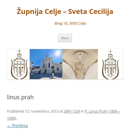
Preskoči
na
Župnija Celje – Sveta Cecilija
vsebino
Breg 18, 3000 Celje
Meni
linus prah
Published
12. novembra, 2013
at
399 × 524
in
P. Linus Prah (1869 –
1940)
.
← Prejšnja