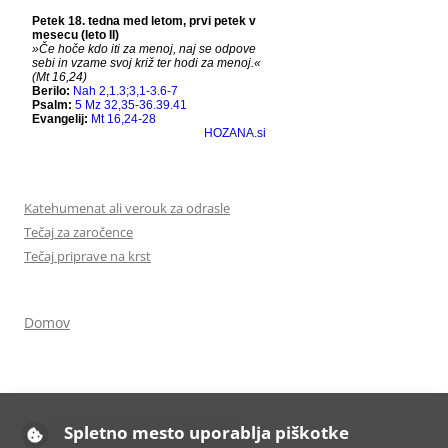
Katehumenat ali verouk za odrasle
Tečaj za zaročence
Tečaj priprave na krst
Domov
Spletno mesto uporablja piškotke
Ponosno uporablja tehnologijo WordPress