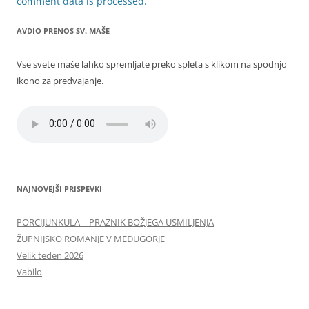
comment data is processed.
AVDIO PRENOS SV. MAŠE
Vse svete maše lahko spremljate preko spleta s klikom na spodnjo
ikono za predvajanje.
NAJNOVEJŠI PRISPEVKI
PORCIJUNKULA – PRAZNIK BOŽJEGA USMILJENJA
ŽUPNIJSKO ROMANJE V MEĐUGORJE
Velik teden 2026
Vabilo