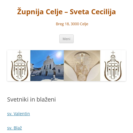
Preskoči
na
Župnija Celje – Sveta Cecilija
vsebino
Breg 18, 3000 Celje
Meni
Svetniki in blaženi
sv. Valentin
sv. Blaž