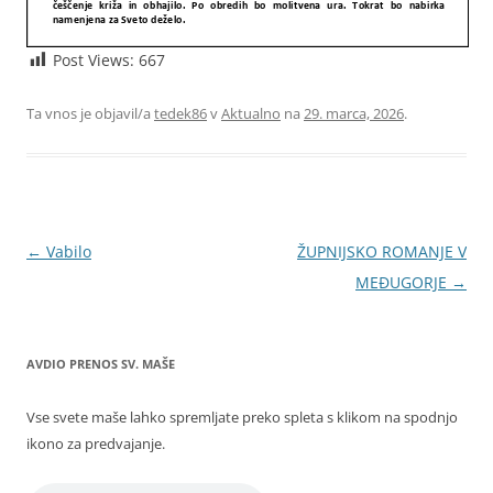
Post Views:
667
Ta vnos je objavil/a
tedek86
v
Aktualno
na
29. marca, 2026
.
Krmarjenje
←
Vabilo
ŽUPNIJSKO ROMANJE V
po
MEĐUGORJE
→
prispevkih
AVDIO PRENOS SV. MAŠE
Vse svete maše lahko spremljate preko spleta s klikom na spodnjo
ikono za predvajanje.