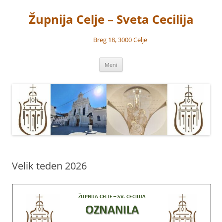
Preskoči
na
Župnija Celje – Sveta Cecilija
vsebino
Breg 18, 3000 Celje
Meni
Velik teden 2026