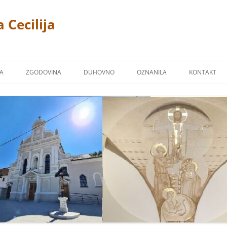
 Cecilija
JA
ZGODOVINA
DUHOVNO
OZNANILA
KONTAKT
CERKEV
P. LINUS PRAH 1869 – 1940
FOTOGALERIJA
ŽPS)
 TREMERJE
KAPUCINSKI SAMOSTAN
ZAVETNIKI NAŠIH CERKVA
Ž NA MIKLAVŠKEM
FARNA KRONIKA
BLAGOSLOVI
OR
NAŠI ŽUPNIKI
NAŠI PRIPROŠNJIKI
UCINI
MOLITVE
TJE KAPUCINI
POSNETKI NEKATERIH PESMI
M