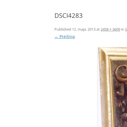
BIBLIČNA SKUPINA
DSCI4283
MINISTRANTI
ODRASLI SKAVTI – CELJSKE
Published
12. maja, 2013
at
2458 × 3609
in
S
ZVERINICE
← Prejšnja
ŽUPNIJSKI GOSPODARSKI SVE
FRANČIŠKOVI OTROCI
MOŽJE SVETEGA JOŽEFA