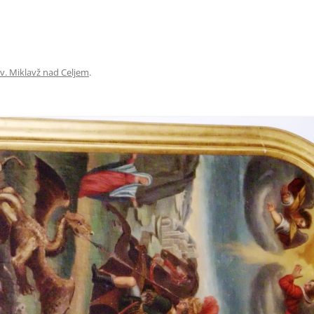
v. Miklavž nad Celjem
.
T