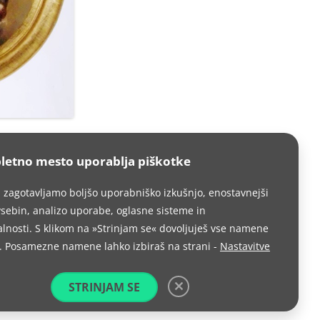
letno mesto uporablja piškotke
i zagotavljamo boljšo uporabniško izkušnjo, enostavnejši
sebin, analizo uporabe, oglasne sisteme in
lnosti. S klikom na »Strinjam se« dovoljuješ vse namene
. Posamezne namene lahko izbiraš na strani -
Nastavitve
STRINJAM SE