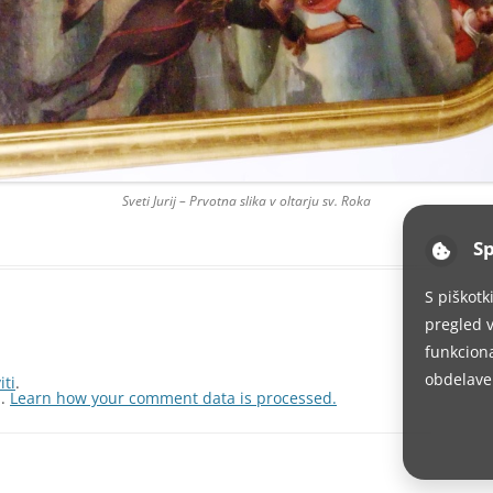
Sveti Jurij – Prvotna slika v oltarju sv. Roka
Sp
S piškotk
pregled v
funkciona
obdelave
iti
.
m.
Learn how your comment data is processed.