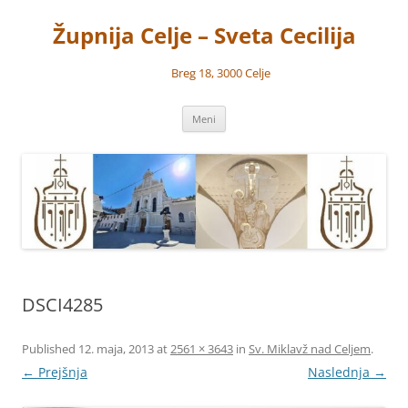
Preskoči
na
Župnija Celje – Sveta Cecilija
vsebino
Breg 18, 3000 Celje
Meni
DSCI4285
Published
12. maja, 2013
at
2561 × 3643
in
Sv. Miklavž nad Celjem
.
← Prejšnja
Naslednja →