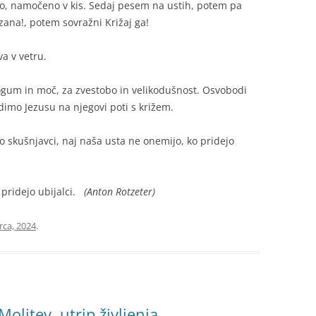
bo, namočeno v kis. Sedaj pesem na ustih, potem pa
ana!, potem sovražni Križaj ga!
a v vetru.
ogum in moč, za zvestobo in velikodušnost. Osvobodi
dimo Jezusu na njegovi poti s križem.
jo skušnjavci, naj naša usta ne onemijo, ko pridejo
 pridejo ubijalci.
(Anton Rotzeter)
rca, 2024
.
Molitev, utrip življenja