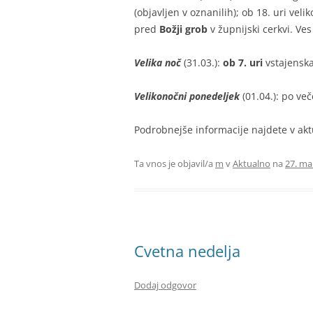
(objavljen v oznanilih); ob 18. uri vel
pred
Božji grob
v župnijski cerkvi. Ve
Velika noč
(31.03.):
ob 7. uri
vstajenska
Velikonočni ponedeljek
(01.04.): po ve
Podrobnejše informacije najdete v akt
Ta vnos je objavil/a
m
v
Aktualno
na
27. ma
Cvetna nedelja
Dodaj odgovor