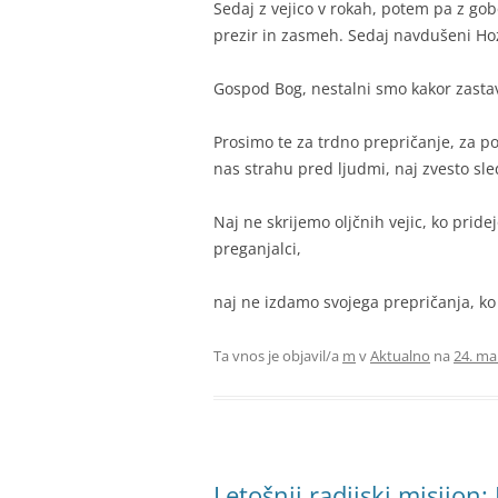
Sedaj z vejico v rokah, potem pa z go
prezir in zasmeh. Sedaj navdušeni Hoz
Gospod Bog, nestalni smo kakor zastav
Prosimo te za trdno prepričanje, za p
nas strahu pred ljudmi, naj zvesto sle
Naj ne skrijemo oljčnih vejic, ko pride
preganjalci,
naj ne izdamo svojega prepričanja, ko
Ta vnos je objavil/a
m
v
Aktualno
na
24. ma
Letošnji radijski misijon: 