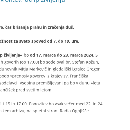
ve, čas brisanja prahu in zračenja duš.
ložnost za sveto spoved od 7. do 19. ure.
p življenja«
bo
od 17. marca do 23. marca 2024
. S
ih govorih (ob 17.00) bo sodeloval br. Štefan Kožuh,
duhovnik Mitja Markovič in gledališki igralec Gregor
bodo »prenosi« govorov iz krajev sv. Frančiška
sodelavci. Vsebina premišljevanj pa bo v duhu »leta
rančišek pred svetim letom.
1.15 in 17.00. Ponovitev bo vsak večer med 22. in 24.
ijskem arhivu, na spletni strani Radia Ognjišče.