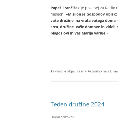
Papež Frančišek
je posebej za Radio O
misijon:
»Misijon je Gospodov obisk; 
vaše družine, na vrata vašega doma –
srca, družine, vaše domove in videli
blagoslovi in vas Marija varuje.«
Ta vnos je objavil/a
m
v
Aktualno
na
21. ma
Teden družine 2024
Dodaj odgovor