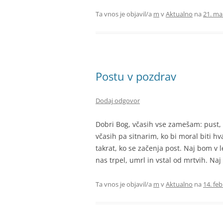
Ta vnos je objavil/a
m
v
Aktualno
na
21. ma
Postu v pozdrav
Dodaj odgovor
Dobri Bog, včasih vse zamešam: pust, p
včasih pa sitnarim, ko bi moral biti hv
takrat, ko se začenja post. Naj bom v l
nas trpel, umrl in vstal od mrtvih. Naj
Ta vnos je objavil/a
m
v
Aktualno
na
14. feb