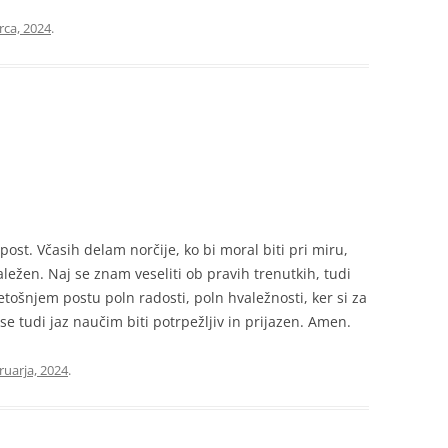
rca, 2024
.
ost. Včasih delam norčije, ko bi moral biti pri miru,
aležen. Naj se znam veseliti ob pravih trenutkih, tudi
etošnjem postu poln radosti, poln hvaležnosti, ker si za
 se tudi jaz naučim biti potrpežljiv in prijazen. Amen.
ruarja, 2024
.