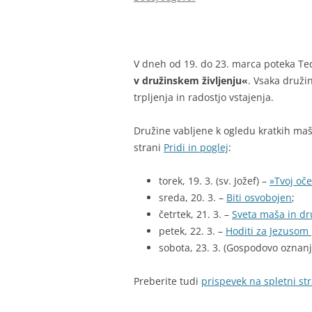
V dneh od 19. do 23. marca poteka Te
v družinskem življenju«
. Vsaka družin
trpljenja in radostjo vstajenja.
Družine vabljene k ogledu kratkih ma
strani
Pridi in poglej
:
torek, 19. 3. (sv. Jožef) –
»Tvoj oče
sreda, 20. 3. –
Biti osvobojen
;
četrtek, 21. 3. –
Sveta maša in dr
petek, 22. 3. –
Hoditi za Jezusom 
sobota, 23. 3. (Gospodovo oznanj
Preberite tudi
prispevek na spletni st