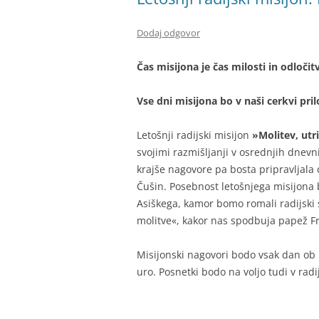
Dodaj odgovor
Čas misijona je čas milosti in odločit
Vse dni misijona bo v naši cerkvi pri
Letošnji radijski misijon
»Molitev, utri
svojimi razmišljanji v osrednjih dnevn
krajše nagovore pa bosta pripravljala 
Čušin. Posebnost letošnjega misijona 
Asiškega, kamor bomo romali radijski 
molitve«, kakor nas spodbuja papež F
Misijonski nagovori bodo vsak dan ob 1
uro. Posnetki bodo na voljo tudi v rad