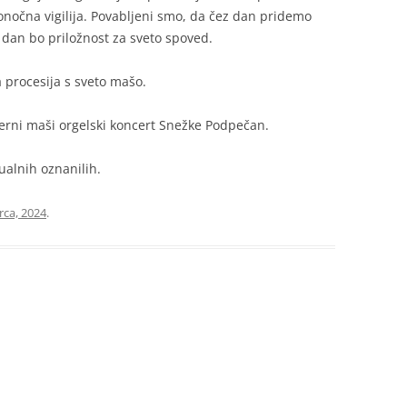
ikonočna vigilija. Povabljeni smo, da čez dan pridemo
s dan bo priložnost za sveto spoved.
 procesija s sveto mašo.
černi maši orgelski koncert Snežke Podpečan.
ualnih oznanilih.
rca, 2024
.