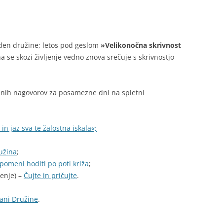
den družine; letos pod geslom
»Velikonočna skrivnost
a se skozi življenje vedno znova srečuje s skrivnostjo
šnih nagovorov za posamezne dni na spletni
 in jaz sva te žalostna iskala«;
užina
;
pomeni hoditi po poti križa
;
enje) –
Čujte in pričujte
.
rani Družine
.