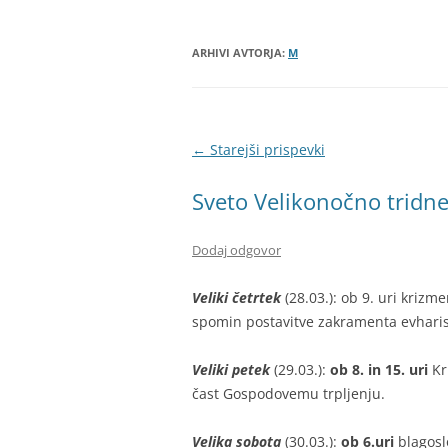
BIBLIČNA SKUPINA
MINISTRANTI
ARHIVI AVTORJA:
M
ODRASLI SKAVTI – CELJSKE
ZVERINICE
Krmarjenje
←
Starejši prispevki
ŽUPNIJSKI GOSPODARSKI SVE
po
Sveto Velikonočno tridne
FRANČIŠKOVI OTROCI
prispevkih
MOŽJE SVETEGA JOŽEFA
Dodaj odgovor
Veliki četrtek
(28.03.): ob 9. uri krizme
spomin postavitve zakramenta evharis
Veliki petek
(29.03.):
ob 8. in 15. uri
Kr
čast Gospodovemu trpljenju.
Velika sobota
(30.03.):
ob 6.uri
blagosl