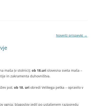
Novejši prispevki
→
T
vje
na maša (v stolnici);
ob 18.uri
slovesna sveta maša –
tije in zakramenta duhovništva.
ižev pot;
ob 18. uri
obredi Velikega petka – opravilo v
ov ognja; blagoslov jedil po ustaljenem razporedu