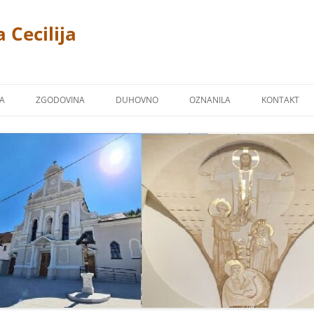
 Cecilija
JA
ZGODOVINA
DUHOVNO
OZNANILA
KONTAKT
CERKEV
P. LINUS PRAH 1869 – 1940
FOTOGALERIJA
ŽPS)
 TREMERJE
KAPUCINSKI SAMOSTAN
ZAVETNIKI NAŠIH CERKVA
Ž NA MIKLAVŠKEM
FARNA KRONIKA
BLAGOSLOVI
OR
NAŠI ŽUPNIKI
NAŠI PRIPROŠNJIKI
UCINI
MOLITVE
TJE KAPUCINI
POSNETKI NEKATERIH PESMI
M