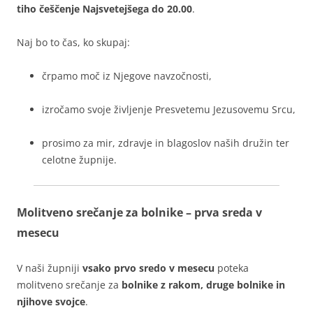
tiho češčenje Najsvetejšega do 20.00
.
Naj bo to čas, ko skupaj:
črpamo moč iz Njegove navzočnosti,
izročamo svoje življenje Presvetemu Jezusovemu Srcu,
prosimo za mir, zdravje in blagoslov naših družin ter
celotne župnije.
Molitveno srečanje za bolnike – prva sreda v
mesecu
V naši župniji
vsako prvo sredo v mesecu
poteka
molitveno srečanje za
bolnike z rakom, druge bolnike in
njihove svojce
.