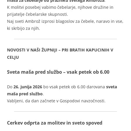
maša za čebelarje ob prazniku svetega Ambroža
.
K molitvi posebej vabimo čebelarje, njihove družine in
prijatelje čebelarske skupnosti.
Naj sveti Ambrož izprosi blagoslov za čebele, naravo in vse,
ki skrbijo za njih.
NOVOSTI V NAŠI ŽUPNIJI – PRI BRATIH KAPUCINIH V
CELJU
Sveta maša pred službo – vsak petek ob 6.00
Do
26. junija 2026
bo vsak petek ob 6.00 darovana
sveta
maša pred službo
.
Vabljeni, da dan začnete v Gospodovi navzočnosti.
Cerkev odprta za molitev in sveto spoved