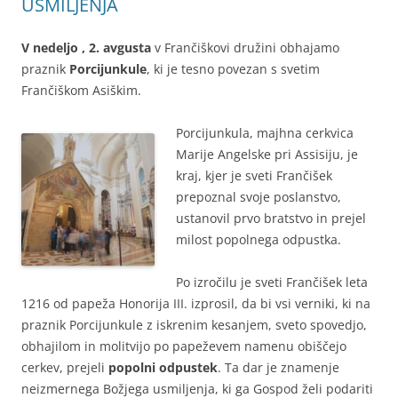
USMILJENJA
V nedeljo , 2. avgusta
v Frančiškovi družini obhajamo
praznik
Porcijunkule
, ki je tesno povezan s svetim
Frančiškom Asiškim.
Porcijunkula, majhna cerkvica
Marije Angelske pri Assisiju, je
kraj, kjer je sveti Frančišek
prepoznal svoje poslanstvo,
ustanovil prvo bratstvo in prejel
milost popolnega odpustka.
Po izročilu je sveti Frančišek leta
1216 od papeža Honorija III. izprosil, da bi vsi verniki, ki na
praznik Porcijunkule z iskrenim kesanjem, sveto spovedjo,
obhajilom in molitvijo po papeževem namenu obiščejo
cerkev, prejeli
popolni odpustek
. Ta dar je znamenje
neizmernega Božjega usmiljenja, ki ga Gospod želi podariti