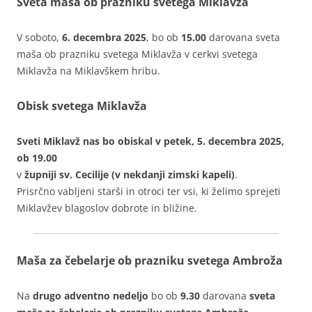
Sveta maša ob prazniku svetega Miklavža
V soboto,
6. decembra 2025
, bo ob
15.00
darovana sveta
maša ob prazniku svetega Miklavža v cerkvi svetega
Miklavža na Miklavškem hribu.
Obisk svetega Miklavža
Sveti Miklavž nas bo obiskal v petek, 5. decembra 2025,
ob 19.00
v
župniji sv. Cecilije (v nekdanji zimski kapeli)
.
Prisrčno vabljeni starši in otroci ter vsi, ki želimo sprejeti
Miklavžev blagoslov dobrote in bližine.
Maša za čebelarje ob prazniku svetega Ambroža
Na
drugo adventno nedeljo
bo ob
9.30
darovana
sveta