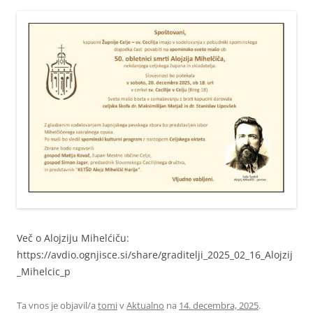
Več o Alojziju Mihelćiču:
https://avdio.ognjisce.si/share/graditelji_2025_02_16_Alojzij
_Mihelcic_p
Ta vnos je objavil/a
tomi
v
Aktualno
na
14. decembra, 2025
.