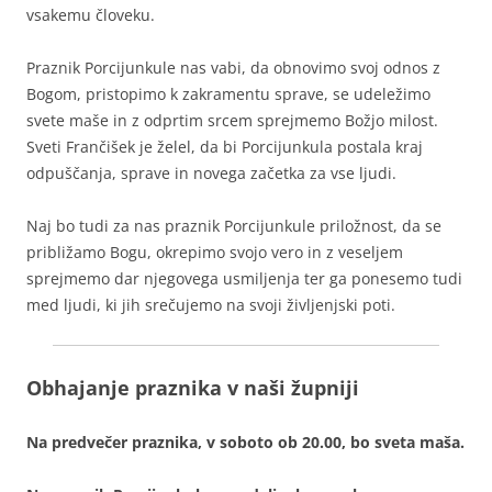
vsakemu človeku.
Praznik Porcijunkule nas vabi, da obnovimo svoj odnos z
Bogom, pristopimo k zakramentu sprave, se udeležimo
svete maše in z odprtim srcem sprejmemo Božjo milost.
Sveti Frančišek je želel, da bi Porcijunkula postala kraj
odpuščanja, sprave in novega začetka za vse ljudi.
Naj bo tudi za nas praznik Porcijunkule priložnost, da se
približamo Bogu, okrepimo svojo vero in z veseljem
sprejmemo dar njegovega usmiljenja ter ga ponesemo tudi
med ljudi, ki jih srečujemo na svoji življenjski poti.
Obhajanje praznika v naši župniji
Na predvečer praznika, v soboto ob 20.00, bo sveta maša.