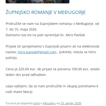
ŽUPNIJSKO ROMANJE V MEĐUGORJE
Pridružite se nam na župnijskem romanju v Međugorje, od
7. do 10. maja 2026.
Duhovno nas bo na poti spremljal br. Miro Pavšek.
Prijave že sprejemamo v župnijski pisarni ali na elektronski
naslov:
miro.pavsek@gmail.com
., pohitite, mesta se hitro
polnijo.
Cena je 220,00 eur, ob prijavi se poravna 100,00 eur, ostalo
teden dni pred odhodom.
Lepo vabljeni, da se nam pridružite in skupaj poromamo k
naši mami Mariji.
Ta vnos je objavil/a
tomi
v
Aktualno
na
20. aprila, 2026
.