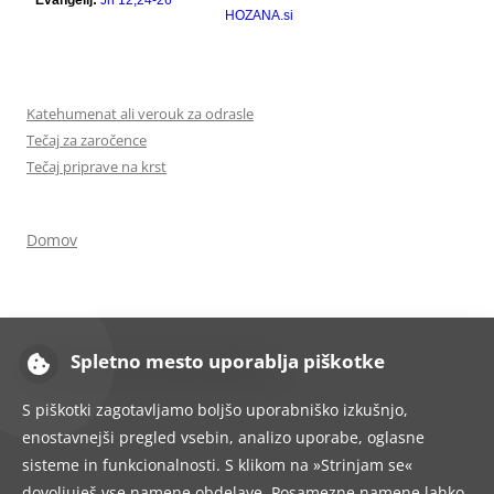
Katehumenat ali verouk za odrasle
Tečaj za zaročence
Tečaj priprave na krst
Domov
Spletno mesto uporablja piškotke
Ponosno uporablja tehnologijo WordPress
S piškotki zagotavljamo boljšo uporabniško izkušnjo,
enostavnejši pregled vsebin, analizo uporabe, oglasne
sisteme in funkcionalnosti. S klikom na »Strinjam se«
dovoljuješ vse namene obdelave. Posamezne namene lahko