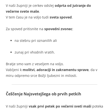
V naši župniji je cerkev odslej
odprta od jutranje do
večerne svete maše
.
V tem času je na voljo tudi
sveta spoved
.
Za spoved pritisnite na
spovedni zvonec
:
na stebru pri oznanilih ali
zunaj pri vhodnih vratih.
Bratje smo vam z veseljem na voljo.
Vabljeni k
molitvi, adoraciji in zakramentu sprave
, da v
miru odpremo srce Božji ljubezni in milosti.
Češčenje Najsvetejšega ob prvih petkih
V naši župniji
vsak prvi petek po večerni sveti maši
poteka