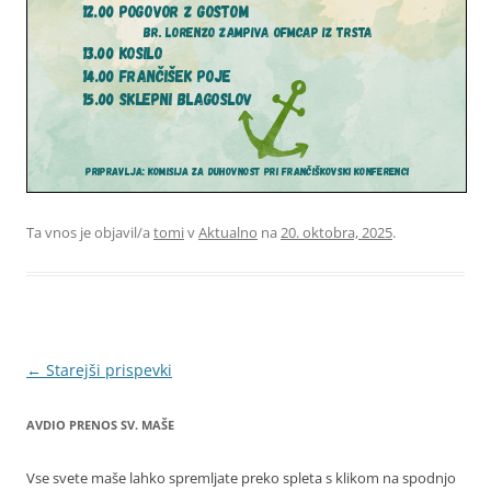
Ta vnos je objavil/a
tomi
v
Aktualno
na
20. oktobra, 2025
.
Krmarjenje
←
Starejši prispevki
po
AVDIO PRENOS SV. MAŠE
prispevkih
Vse svete maše lahko spremljate preko spleta s klikom na spodnjo