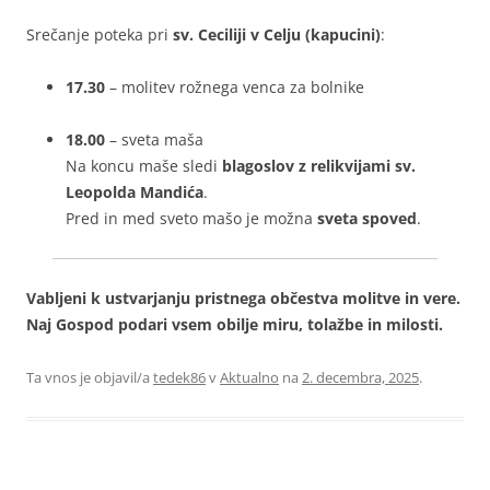
Srečanje poteka pri
sv. Ceciliji v Celju (kapucini)
:
17.30
– molitev rožnega venca za bolnike
18.00
– sveta maša
Na koncu maše sledi
blagoslov z relikvijami sv.
Leopolda Mandića
.
Pred in med sveto mašo je možna
sveta spoved
.
Vabljeni k ustvarjanju pristnega občestva molitve in vere.
Naj Gospod podari vsem obilje miru, tolažbe in milosti.
Ta vnos je objavil/a
tedek86
v
Aktualno
na
2. decembra, 2025
.