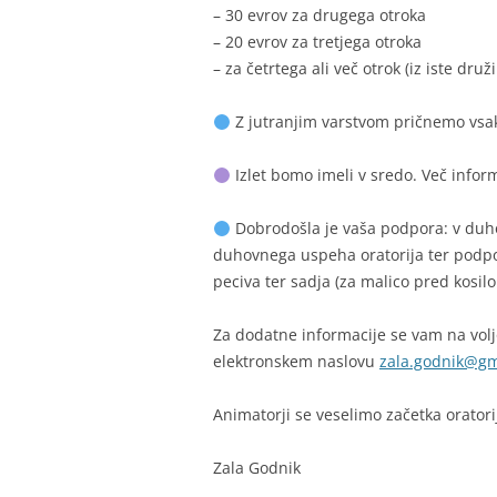
– 30 evrov za drugega otroka
– 20 evrov za tretjega otroka
– za četrtega ali več otrok (iz iste dru
Z jutranjim varstvom pričnemo vsak 
Izlet bomo imeli v sredo. Več infor
Dobrodošla je vaša podpora: v duho
duhovnega uspeha oratorija ter podpor
peciva ter sadja (za malico pred kosil
Za dodatne informacije se vam na voljo
elektronskem naslovu
zala.godnik@gm
Animatorji se veselimo začetka oratori
Zala Godnik