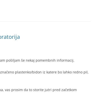
ratorija
T
o vam pošiljam še nekaj pomembnih informacij.
označeno plastenko/bidon iz katere bo lahko redno pil,
ka, vas prosim da to storite jutri pred začetkom