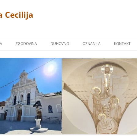
 Cecilija
JA
ZGODOVINA
DUHOVNO
OZNANILA
KONTAKT
CERKEV
P. LINUS PRAH 1869 – 1940
FOTOGALERIJA
ŽPS)
 TREMERJE
KAPUCINSKI SAMOSTAN
ZAVETNIKI NAŠIH CERKVA
Ž NA MIKLAVŠKEM
FARNA KRONIKA
BLAGOSLOVI
OR
NAŠI ŽUPNIKI
NAŠI PRIPROŠNJIKI
UCINI
MOLITVE
TJE KAPUCINI
POSNETKI NEKATERIH PESMI
M