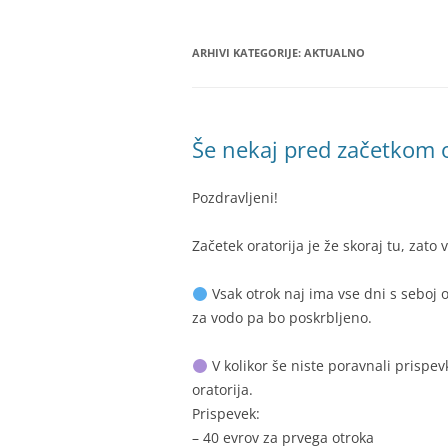
BIBLIČNA SKUPINA
MINISTRANTI
ARHIVI KATEGORIJE:
AKTUALNO
ODRASLI SKAVTI – CELJSKE
ZVERINICE
Še nekaj pred začetkom o
ŽUPNIJSKI GOSPODARSKI SVE
FRANČIŠKOVI OTROCI
Pozdravljeni!
MOŽJE SVETEGA JOŽEFA
Začetek oratorija je že skoraj tu, zat
Vsak otrok naj ima vse dni s seboj 
za vodo pa bo poskrbljeno.
V kolikor še niste poravnali prispev
oratorija.
Prispevek:
– 40 evrov za prvega otroka