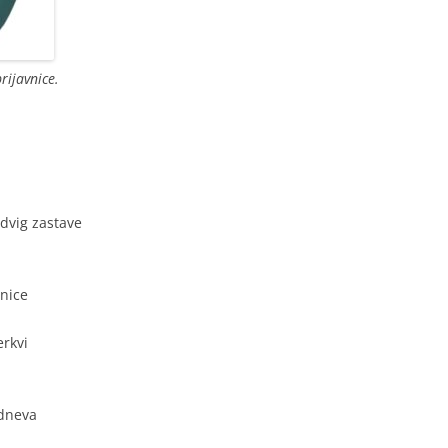
rijavnice.
 dvig zastave
vnice
erkvi
 dneva