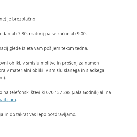
žine) je brezplačno
dan ob 7.30, oratorij pa se začne ob 9.00.
macij glede izleta vam pošljem tekom tedna.
vni obliki, v smislu molitve in prošenj za namen
a v materialni obliki, v smislu slanega in sladkega
om).
 na telefonski številki 070 137 288 (Zala Godnik) ali na
ail.com
.
ja in do takrat vas lepo pozdravljamo.