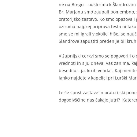
ne na Bregu – odšli smo k Šlandrovim 
Br. Marjanu smo zaupali pomembno, si
oratorijsko zastavo. Ko smo opazovali 
oziroma najprej priprava testa ni tako
smo se mi igrali v okolici hiše, se nau
Šlandrove zapustiti preden je bil kruh 
V župnijski cerkvi smo se pogovorili o 
vrednoti in siju dneva. Vas zanima, ka
besedilu – ja, kruh vendar. Kaj menit
lahko najdete v kapelici pri Lurški Mari
Le še spust zastave in oratorijski pone
dogodivščine nas čakajo jutri? Katerem