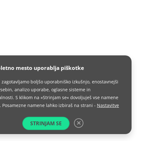
letno mesto uporablja piškotke
i zagotavljamo boljšo uporabniško izkušnjo, enostavnejši
sebin, analizo uporabe, oglasne sisteme in
lnosti. S klikom na »Strinjam se« dovoljuješ vse namene
. Posamezne namene lahko izbiraš na strani -
Nastavitve
STRINJAM SE