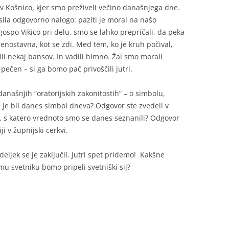
v Košnico, kjer smo preživeli večino današnjega dne.
la odgovorno nalogo: paziti je moral na našo
gospo Vikico pri delu, smo se lahko prepričali, da peka
 enostavna, kot se zdi. Med tem, ko je kruh počival,
čili nekaj bansov. In vadili himno. Žal smo morali
pečen – si ga bomo pač privoščili jutri.
današnjih “oratorijskih zakonitostih” – o simbolu,
j je bil danes simbol dneva? Odgovor ste zvedeli v
e, s katero vrednoto smo se danes seznanili? Odgovor
ji v župnijski cerkvi.
deljek se je zaključil. Jutri spet pridemo! Kakšne
u svetniku bomo pripeli svetniški sij?