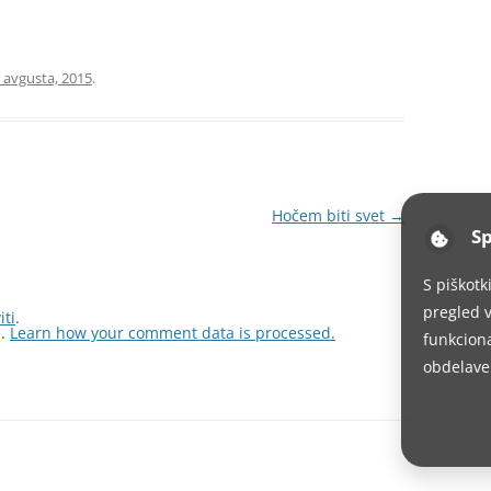
. avgusta, 2015
.
Hočem biti svet
→
Sp
S piškotk
pregled v
iti
.
m.
Learn how your comment data is processed.
funkciona
obdelave