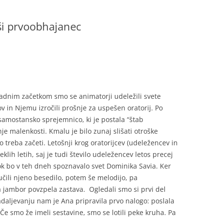
ši prvoobhajanec
T
uradnim začetkom smo se animatorji udeležili svete
 in Njemu izročili prošnje za uspešen oratorij. Po
samostansko sprejemnico, ki je postala “štab
e malenkosti. Kmalu je bilo zunaj slišati otroške
o treba začeti. Letošnji krog oratorijcev (udeležencev in
eklih letih, saj je tudi število udeležencev letos precej
rok bo v teh dneh spoznavalo svet Dominika Savia. Ker
čili njeno besedilo, potem še melodijo, pa
a jambor povzpela zastava. Ogledali smo si prvi del
adaljevanju nam je Ana pripravila prvo nalogo: poslala
 Če smo že imeli sestavine, smo se lotili peke kruha. Pa