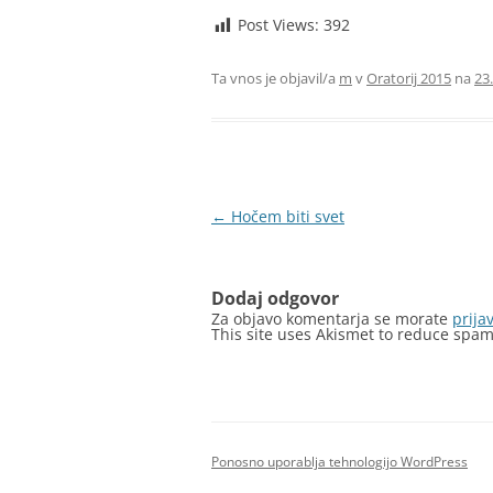
Post Views:
392
Ta vnos je objavil/a
m
v
Oratorij 2015
na
23
Krmarjenje
←
Hočem biti svet
po
prispevkih
Dodaj odgovor
Za objavo komentarja se morate
prijav
This site uses Akismet to reduce spa
Ponosno uporablja tehnologijo WordPress