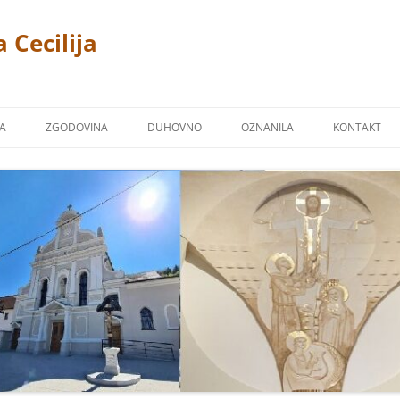
 Cecilija
JA
ZGODOVINA
DUHOVNO
OZNANILA
KONTAKT
CERKEV
P. LINUS PRAH 1869 – 1940
FOTOGALERIJA
ŽPS)
 TREMERJE
KAPUCINSKI SAMOSTAN
ZAVETNIKI NAŠIH CERKVA
Ž NA MIKLAVŠKEM
FARNA KRONIKA
BLAGOSLOVI
OR
NAŠI ŽUPNIKI
NAŠI PRIPROŠNJIKI
UCINI
MOLITVE
TJE KAPUCINI
POSNETKI NEKATERIH PESMI
M