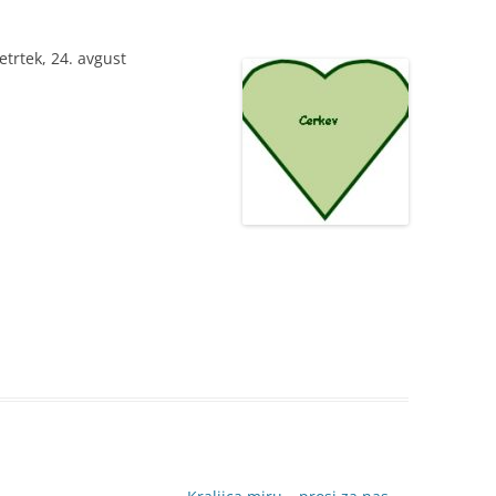
četrtek, 24. avgust
T