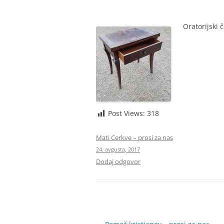
BIBLIČNA SKUPINA
MINISTRANTI
Oratorijski 
ODRASLI SKAVTI – CELJSKE
ZVERINICE
ŽUPNIJSKI GOSPODARSKI SVE
FRANČIŠKOVI OTROCI
Post Views:
318
MOŽJE SVETEGA JOŽEFA
Mati Cerkve – prosi za nas
24. avgusta, 2017
Dodaj odgovor