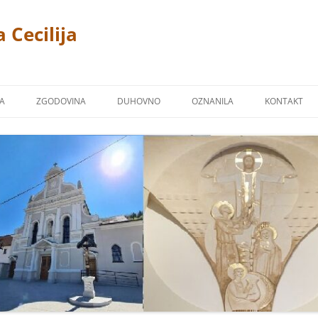
 Cecilija
JA
ZGODOVINA
DUHOVNO
OZNANILA
KONTAKT
CERKEV
P. LINUS PRAH 1869 – 1940
FOTOGALERIJA
ŽPS)
 TREMERJE
KAPUCINSKI SAMOSTAN
ZAVETNIKI NAŠIH CERKVA
Ž NA MIKLAVŠKEM
FARNA KRONIKA
BLAGOSLOVI
OR
NAŠI ŽUPNIKI
NAŠI PRIPROŠNJIKI
UCINI
MOLITVE
TJE KAPUCINI
POSNETKI NEKATERIH PESMI
M