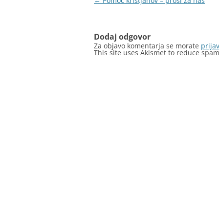
Krmarjenje
←
Pomoč kristjanov – prosi za nas
po
prispevkih
Dodaj odgovor
Za objavo komentarja se morate
prijav
This site uses Akismet to reduce spa