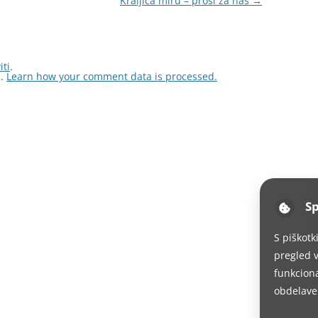
Kraljica miru – prosi za nas
→
iti
.
m.
Learn how your comment data is processed.
Sp
S piškotk
pregled v
funkciona
obdelave