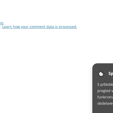
iti
.
m.
Learn how your comment data is processed.
Sp
S piškotk
pregled v
funkciona
obdelave