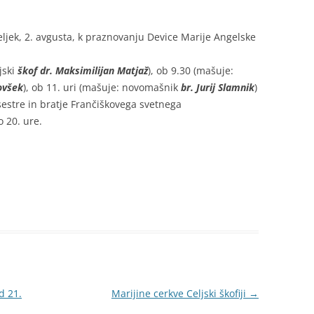
eljek, 2. avgusta, k praznovanju Device Marije Angelske
jski
škof dr. Maksimilijan Matjaž
), ob 9.30 (mašuje:
povšek
), ob 11. uri (mašuje: novomašnik
br. Jurij Slamnik
)
 sestre in bratje Frančiškovega svetnega
T
 20. ure.
d 21.
Marijine cerkve Celjski škofiji
→