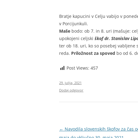
BIBLIČNA SKUPINA
MINISTRANTI
Bratje kapucini v Celju vabijo v poned
v Porcijunkuli.
ODRASLI SKAVTI – CELJSKE
Maše
bodo: ob 7. in 8. uri (mašuje: cel
ZVERINICE
upokojeni celjski
škof dr. Stanislav Li
ter ob 18. uri, ko so posebej vabljene
ŽUPNIJSKI GOSPODARSKI SVE
reda.
Priložnost za spoved
bo od 6. do
FRANČIŠKOVI OTROCI
Post Views:
457
MOŽJE SVETEGA JOŽEFA
29. julija, 2021
Dodaj odgovor
Krmarjenje
←
Navodila slovenskih škofov za čas o
po
maja do vključno 30. maja 2021