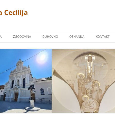
 Cecilija
JA
ZGODOVINA
DUHOVNO
OZNANILA
KONTAKT
CERKEV
P. LINUS PRAH 1869 – 1940
FOTOGALERIJA
ŽPS)
 TREMERJE
KAPUCINSKI SAMOSTAN
ZAVETNIKI NAŠIH CERKVA
Ž NA MIKLAVŠKEM
FARNA KRONIKA
BLAGOSLOVI
OR
NAŠI ŽUPNIKI
NAŠI PRIPROŠNJIKI
UCINI
MOLITVE
TJE KAPUCINI
POSNETKI NEKATERIH PESMI
M