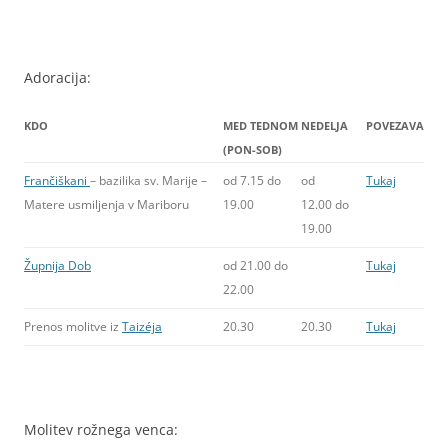
Adoracija:
KDO
MED TEDNOM
NEDELJA
POVEZAVA
(PON-SOB)
Frančiškani
– bazilika sv. Marije –
od 7.15 do
od
Tukaj
Matere usmiljenja v Mariboru
19.00
12.00 do
19.00
Župnija Dob
od 21.00 do
Tukaj
22.00
Prenos molitve iz
Taizéja
20.30
20.30
Tukaj
Molitev rožnega venca: