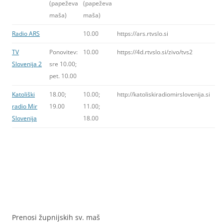
(papeževa
(papeževa
maša)
maša)
Radio ARS
10.00
https://ars.rtvslo.si
TV
Ponovitev:
10.00
https://4d.rtvslo.si/zivo/tvs2
Slovenija 2
sre 10.00;
pet. 10.00
Katoliški
18.00;
10.00;
http://katoliskiradiomirslovenija.si
radio Mir
19.00
11.00;
Slovenija
18.00
Prenosi župnijskih sv. maš