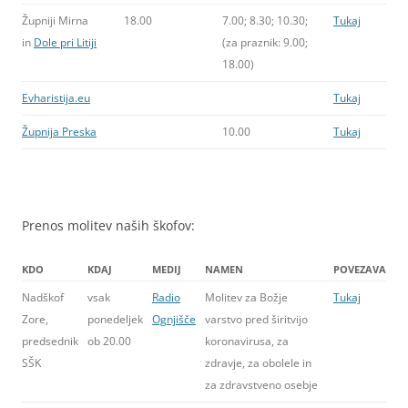
Župniji Mirna
18.00
7.00; 8.30; 10.30;
Tukaj
in
Dole pri Litiji
(za praznik: 9.00;
18.00)
Evharistija.eu
Tukaj
Župnija Preska
10.00
Tukaj
Prenos molitev naših škofov:
KDO
KDAJ
MEDIJ
NAMEN
POVEZAVA
Nadškof
vsak
Radio
Molitev za Božje
Tukaj
Zore,
ponedeljek
Ognjišče
varstvo pred širitvijo
predsednik
ob 20.00
koronavirusa, za
SŠK
zdravje, za obolele in
za zdravstveno osebje