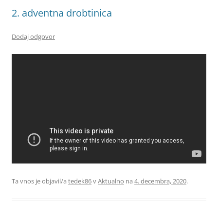
2. adventna drobtinica
Dodaj odgovor
Ta vnos je objavil/a
tedek86
v
Aktualno
na
4. decembra, 2020
.