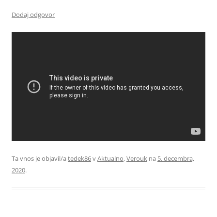
Dodaj odgovor
Ta vnos je objavil/a
tedek86
v
Aktualno
,
Verouk
na
5. decembra,
2020
.