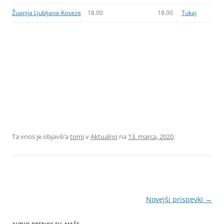
Župnija Ljubljana-Koseze
18.00
18.00
Tukaj
Ta vnos je objavil/a
tomi
v
Aktualno
na
13. marca, 2020
.
Krmarjenje
Novejši prispevki
→
po