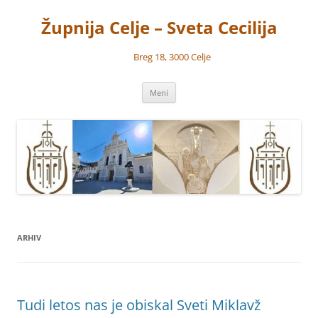
Preskoči
na
Župnija Celje – Sveta Cecilija
vsebino
Breg 18, 3000 Celje
Meni
ARHIV
Tudi letos nas je obiskal Sveti Miklavž