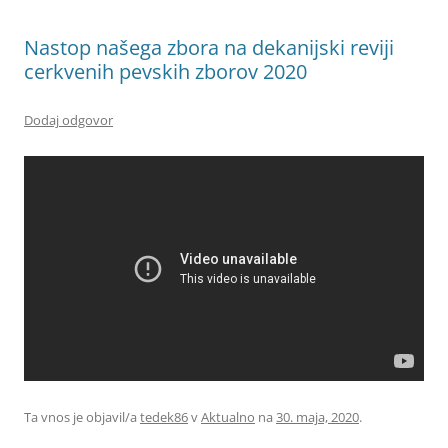
Nastop našega zbora na dekanijski reviji
cerkvenih pevskih zborov 2020
Dodaj odgovor
Ta vnos je objavil/a
tedek86
v
Aktualno
na
30. maja, 2020
.