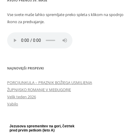
AVDIO PRENOS SV. MAŠE
prispevkih
Vse svete maše lahko spremljate preko spleta s klikom na spodnjo
ikono za predvajanje.
NAJNOVEJŠI PRISPEVKI
PORCIJUNKULA – PRAZNIK BOŽJEGA USMILJENJA
ŽUPNIJSKO ROMANJE V MEĐUGORJE
Velik teden 2026
Vabilo