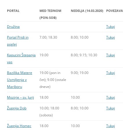
PORTAL
MED TEDNOM
NEDELJA (14.03.2020)
POVEZAVA
(PON-SOB)
Družina
Tukaj
Portal Pridi in
7.00; 18.30
8.00; 10.00
Tukaj
poglej
Kapucini Štepanja
19.00
8.00; 9.15; 10.30
Tukaj
vas
Bazilika Matere
19.00 (pon in
9.00; 19.00
Tukaj
Usmiljenja v
čet); 9.00 (ostale
Mariboru
dneve)
Mozirje – sv. Jurij
18.00
10.00
Tukaj
Župnija Dob
10.00; 18.00
8.00; 10.00
Tukaj
(sobota)
Župnija Homec
18.00
10.00
Tukaj