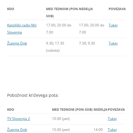
KDO
MED TEDNOM (PON-
NEDELJA
POVEZAVA
SOB)
Katoliški radio Mir
17.00; 20.00 do
17.00; 20.00 do
Tukaj
Slovenija
7.00
7.00
Župnija Dob
9.30; 17.30
7.30; 9.30
Tukaj
(sobota)
Pobožnost križevega pota:
KDO
MED TEDNOM (PON-SOB)
NEDELJA
POVEZAVA
TV Slovenija 2
10.00 (pet)
Tukaj
Župnija Dob
15.00 (pet)
14.00
Tukaj