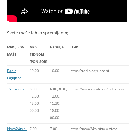
Svete maše lahko spremljamo;
MEDIJ – SV.
MED
NEDELJA
LINK
MAŠE
TEDNOM
(PON-SOB)
Radio
19.00
10.00
https://radio.ognjisce.si
Ognjišče
TV Exodus
6.00;
6.00; 8.30;
https://www.exodus.si/index.php
12.00;
12.00;
18.00;
15.30;
00.00
18.00;
00.00
Nova24tv.si
7.00
7.00
https://nova24tv.si/tv-v-zivo/