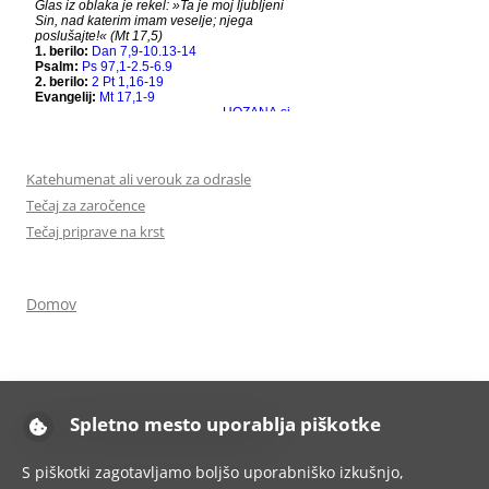
Katehumenat ali verouk za odrasle
Tečaj za zaročence
Tečaj priprave na krst
Domov
Spletno mesto uporablja piškotke
Ponosno uporablja tehnologijo WordPress
S piškotki zagotavljamo boljšo uporabniško izkušnjo,