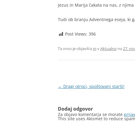
Jezus in Marija čakata na nas, z njima
Tudi ob branju Adventnega eseja, ki 
Post Views:
396
Ta vnos je objavil/a
m
v
Aktualno
na
27. no
Krmarjenje
←
Dragi otroci, spoštovani starši!
po
prispevkih
Dodaj odgovor
Za objavo komentarja se morate
prijav
This site uses Akismet to reduce spa