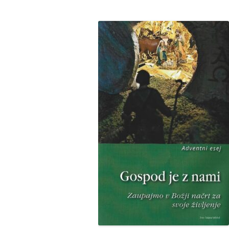
BIBLIČNA SKUPINA
MINISTRANTI
ODRASLI SKAVTI – CELJSKE
ZVERINICE
ŽUPNIJSKI GOSPODARSKI SVE
FRANČIŠKOVI OTROCI
MOŽJE SVETEGA JOŽEFA