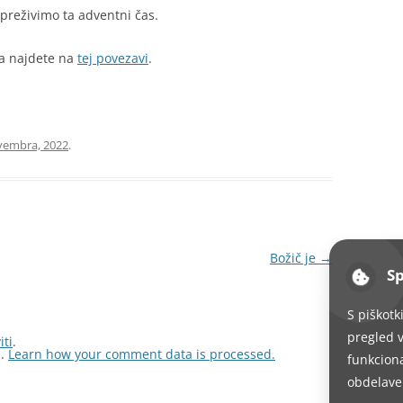
 preživimo ta adventni čas.
ga najdete na
tej povezavi
.
vembra, 2022
.
Božič je
→
Sp
S piškotk
pregled v
iti
.
m.
Learn how your comment data is processed.
funkciona
obdelave