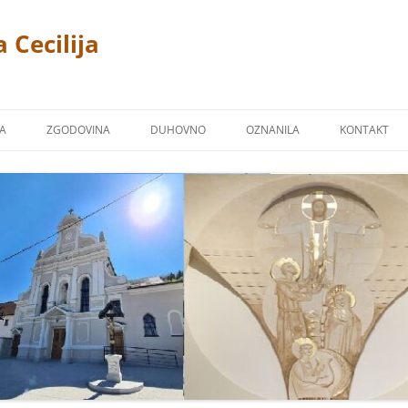
 Cecilija
JA
ZGODOVINA
DUHOVNO
OZNANILA
KONTAKT
CERKEV
P. LINUS PRAH 1869 – 1940
FOTOGALERIJA
ŽPS)
 TREMERJE
KAPUCINSKI SAMOSTAN
ZAVETNIKI NAŠIH CERKVA
Ž NA MIKLAVŠKEM
FARNA KRONIKA
BLAGOSLOVI
OR
NAŠI ŽUPNIKI
NAŠI PRIPROŠNJIKI
UCINI
MOLITVE
TJE KAPUCINI
POSNETKI NEKATERIH PESMI
M