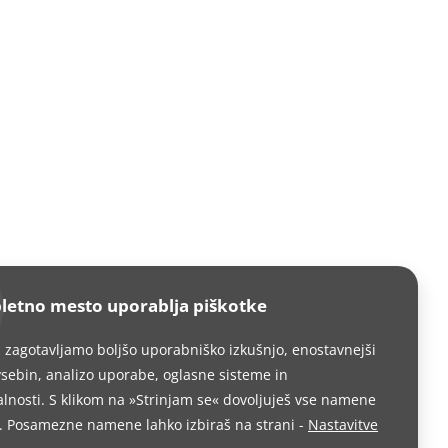
letno mesto uporablja piškotke
i zagotavljamo boljšo uporabniško izkušnjo, enostavnejši
sebin, analizo uporabe, oglasne sisteme in
lnosti. S klikom na »Strinjam se« dovoljuješ vse namene
. Posamezne namene lahko izbiraš na strani -
Nastavitve