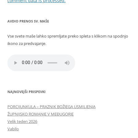
comment data is processed.
AVDIO PRENOS SV. MAŠE
Vse svete maše lahko spremljate preko spleta s klikom na spodnjo
ikono za predvajanje.
NAJNOVEJŠI PRISPEVKI
PORCIJUNKULA – PRAZNIK BOŽJEGA USMILJENJA
ŽUPNIJSKO ROMANJE V MEĐUGORJE
Velik teden 2026
Vabilo