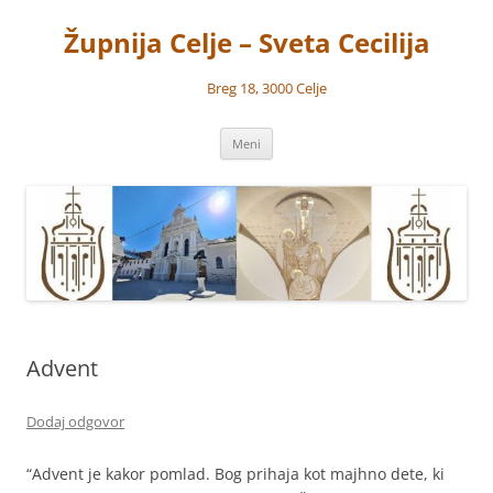
Preskoči
na
Župnija Celje – Sveta Cecilija
vsebino
Breg 18, 3000 Celje
Meni
Advent
Dodaj odgovor
“Advent je kakor pomlad. Bog prihaja kot majhno dete, ki