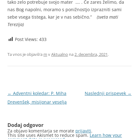
tako zelo potrebuje svojo mater …. . Če zares želimo, da
nas Bog napolni, moramo s ponižnostjo izprazniti sami
sebe vsega tistega, kar je v nas sebično.”
(sveta mati
Terezija)
Post Views:
433
Ta vnos je objavil/a
m
v
Aktualno
na
2. decembra, 2021
.
Krmarjenje
←
Adventni koledar: P. Miha
Naslednji prispevek
→
po
Drevenšek, misijonar veselja
prispevkih
Dodaj odgovor
Za objavo komentarja se morate
prijaviti
.
This site uses Akismet to reduce spam.
Learn how your