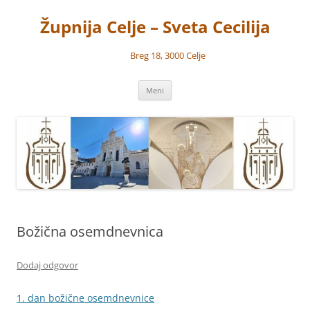
Preskoči
na
Župnija Celje – Sveta Cecilija
vsebino
Breg 18, 3000 Celje
Meni
Božična osemdnevnica
Dodaj odgovor
1. dan božične osemdnevnice