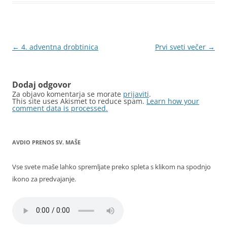
Krmarjenje
←
4. adventna drobtinica
Prvi sveti večer
→
po
prispevkih
Dodaj odgovor
Za objavo komentarja se morate
prijaviti
.
This site uses Akismet to reduce spam.
Learn how your
comment data is processed.
AVDIO PRENOS SV. MAŠE
Vse svete maše lahko spremljate preko spleta s klikom na spodnjo
ikono za predvajanje.