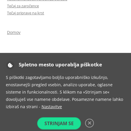
Tečaj za zaročence
Tečaj priprave na krst
Domov
Spletno mesto uporablja piškotke
Ponosno uporablja tehnologijo WordPress
S piškotki zagotavljamo boljšo uporabniško izkušnjo,
enostavnejši pregled vsebin, analizo uporabe, oglasne
sisteme in funkcionalnosti. S klikom na »Strinjam se«
dovoljuješ vse namene obdelave. Posamezne namene lahko
izbiraš na strani -
Nastavitve
STRINJAM SE