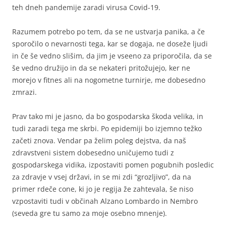
teh dneh pandemije zaradi virusa Covid-19.
Razumem potrebo po tem, da se ne ustvarja panika, a če
sporočilo o nevarnosti tega, kar se dogaja, ne doseže ljudi
in če še vedno slišim, da jim je vseeno za priporočila, da se
še vedno družijo in da se nekateri pritožujejo, ker ne
morejo v fitnes ali na nogometne turnirje, me dobesedno
zmrazi.
Prav tako mi je jasno, da bo gospodarska škoda velika, in
tudi zaradi tega me skrbi. Po epidemiji bo izjemno težko
začeti znova. Vendar pa želim poleg dejstva, da naš
zdravstveni sistem dobesedno uničujemo tudi z
gospodarskega vidika, izpostaviti pomen pogubnih posledic
za zdravje v vsej državi, in se mi zdi “grozljivo”, da na
primer rdeče cone, ki jo je regija že zahtevala, še niso
vzpostaviti tudi v občinah Alzano Lombardo in Nembro
(seveda gre tu samo za moje osebno mnenje).