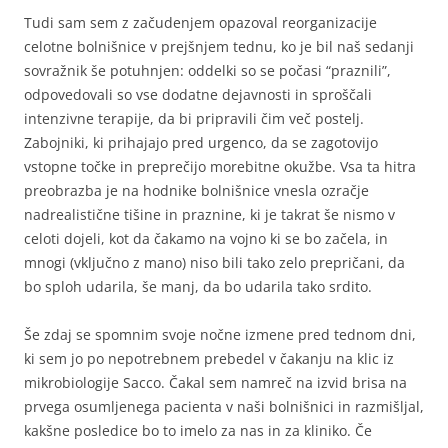
Tudi sam sem z začudenjem opazoval reorganizacije
celotne bolnišnice v prejšnjem tednu, ko je bil naš sedanji
sovražnik še potuhnjen: oddelki so se počasi “praznili”,
odpovedovali so vse dodatne dejavnosti in sproščali
intenzivne terapije, da bi pripravili čim več postelj.
Zabojniki, ki prihajajo pred urgenco, da se zagotovijo
vstopne točke in preprečijo morebitne okužbe. Vsa ta hitra
preobrazba je na hodnike bolnišnice vnesla ozračje
nadrealistične tišine in praznine, ki je takrat še nismo v
celoti dojeli, kot da čakamo na vojno ki se bo začela, in
mnogi (vključno z mano) niso bili tako zelo prepričani, da
bo sploh udarila, še manj, da bo udarila tako srdito.
Še zdaj se spomnim svoje nočne izmene pred tednom dni,
ki sem jo po nepotrebnem prebedel v čakanju na klic iz
mikrobiologije Sacco. Čakal sem namreč na izvid brisa na
prvega osumljenega pacienta v naši bolnišnici in razmišljal,
kakšne posledice bo to imelo za nas in za kliniko. Če