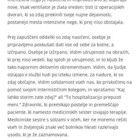
nove. Vsak ventilator je zlata vreden: tisti iz operacijskih
dvoran, ki so zdaj prekinili svoje nujne dejavnosti,
postanejo mesta intenzivne nege, ki prej niso obstajala.
Prej zapuščeni oddelki so zdaj nasičeni, osebje je
pripravljeno poskušati dati vse od sebe za bolne, a
izčrpano. Osebje je izčrpano. Vidim utrujenost na obrazih,
ki prej niso vedeli, kaj sploh je utrujenost, in to kljub že
tako napornim delovnim obremenitvam. Vidim, da ljudje
ostajajo v službi tudi po izteku izmene, za nadure, ki so
zdaj običajne. Vidim solidarnost vseh nas, ko priskočimo na
pomoč svojim internističnim kolegom, in vprašamo: “Kaj
lahko storim zate zdaj?” ali “To hospitalizacijo prepusti
meni.” Zdravniki, ki premikajo postelje in premeščajo
paciente, ki namesto medicinskih sester izvajajo terapije.
Medicinske sestre s solzami v očeh, ker ne moremo rešiti
vseh in življenjski znaki več bolnikov hkrati razkrivajo
usodo, ki je že zaznamovana.