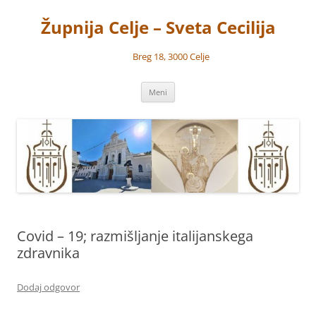
Preskoči
na
Župnija Celje – Sveta Cecilija
vsebino
Breg 18, 3000 Celje
Meni
Covid – 19; razmišljanje italijanskega
zdravnika
Dodaj odgovor