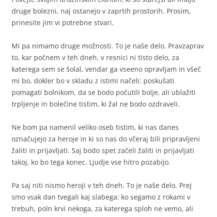
druge bolezni, naj ostanejo v zaprtih prostorih. Prosim,
prinesite jim vi potrebne stvari.
Mi pa nimamo druge možnosti. To je naše delo. Pravzaprav
to, kar počnem v teh dneh, v resnici ni tisto delo, za
katerega sem se šolal, vendar ga vseeno opravljam in všeč
mi bo, dokler bo v skladu z istimi načeli: poskušati
pomagati bolnikom, da se bodo počutili bolje, ali ublažiti
trpljenje in bolečine tistim, ki žal ne bodo ozdraveli.
Ne bom pa namenil veliko oseb tistim, ki nas danes
označujejo za heroje in ki so nas do včeraj bili pripravljeni
žaliti in prijavljati. Saj bodo spet začeli žaliti in prijavljati
takoj, ko bo tega konec. Ljudje vse hitro pozabijo.
Pa saj niti nismo heroji v teh dneh. To je naše delo. Prej
smo vsak dan tvegali kaj slabega: ko segamo z rokami v
trebuh, poln krvi nekoga, za katerega sploh ne vemo, ali