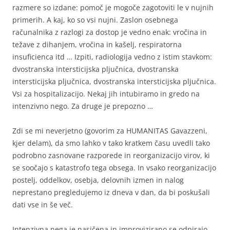
razmere so izdane: pomoč je mogoče zagotoviti le v nujnih
primerih. A kaj, ko so vsi nujni. Zaslon osebnega
računalnika z razlogi za dostop je vedno enak: vročina in
težave z dihanjem, vročina in kašelj, respiratorna
insuficienca itd … Izpiti, radiologija vedno z istim stavkom:
dvostranska intersticijska pljučnica, dvostranska
intersticijska pljučnica, dvostranska intersticijska pljučnica.
Vsi za hospitalizacijo. Nekaj jih intubiramo in gredo na
intenzivno nego. Za druge je prepozno …
Zdi se mi neverjetno (govorim za HUMANITAS Gavazzeni,
kjer delam), da smo lahko v tako kratkem času uvedli tako
podrobno zasnovane razporede in reorganizacijo virov, ki
se soočajo s katastrofo tega obsega. In vsako reorganizacijo
postelj, oddelkov, osebja, delovnih izmen in nalog
neprestano pregledujemo iz dneva v dan, da bi poskušali
dati vse in še več.
Intenzivna nega je nasičena in improvizirano se odpirajo