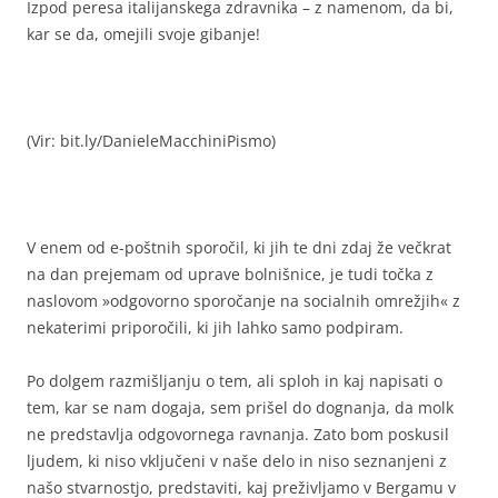
Izpod peresa italijanskega zdravnika – z namenom, da bi,
kar se da, omejili svoje gibanje!
(Vir: bit.ly/DanieleMacchiniPismo)
V enem od e-poštnih sporočil, ki jih te dni zdaj že večkrat
na dan prejemam od uprave bolnišnice, je tudi točka z
naslovom »odgovorno sporočanje na socialnih omrežjih« z
nekaterimi priporočili, ki jih lahko samo podpiram.
Po dolgem razmišljanju o tem, ali sploh in kaj napisati o
tem, kar se nam dogaja, sem prišel do dognanja, da molk
ne predstavlja odgovornega ravnanja. Zato bom poskusil
ljudem, ki niso vključeni v naše delo in niso seznanjeni z
našo stvarnostjo, predstaviti, kaj preživljamo v Bergamu v