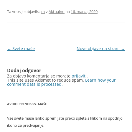
Ta vnos je objavil/a
m
v
Aktualno
na
16. marca, 2020
.
Krmarjenje
←
Svete maše
Nove objave na strani
→
po
prispevkih
Dodaj odgovor
Za objavo komentarja se morate
prijaviti
.
This site uses Akismet to reduce spam.
Learn how your
comment data is processed.
AVDIO PRENOS SV. MAŠE
Vse svete maše lahko spremljate preko spleta s klikom na spodnjo
ikono za predvajanje.