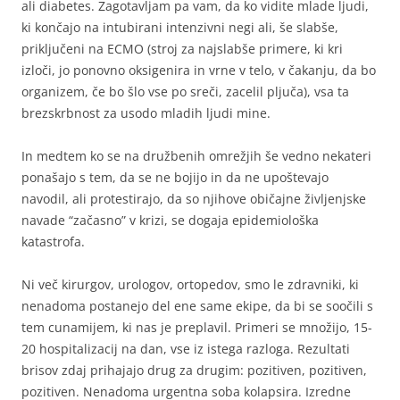
ali diabetes. Zagotavljam pa vam, da ko vidite mlade ljudi,
ki končajo na intubirani intenzivni negi ali, še slabše,
priključeni na ECMO (stroj za najslabše primere, ki kri
izloči, jo ponovno oksigenira in vrne v telo, v čakanju, da bo
organizem, če bo šlo vse po sreči, zacelil pljuča), vsa ta
brezskrbnost za usodo mladih ljudi mine.
In medtem ko se na družbenih omrežjih še vedno nekateri
ponašajo s tem, da se ne bojijo in da ne upoštevajo
navodil, ali protestirajo, da so njihove običajne življenjske
navade “začasno” v krizi, se dogaja epidemiološka
katastrofa.
Ni več kirurgov, urologov, ortopedov, smo le zdravniki, ki
nenadoma postanejo del ene same ekipe, da bi se soočili s
tem cunamijem, ki nas je preplavil. Primeri se množijo, 15-
20 hospitalizacij na dan, vse iz istega razloga. Rezultati
brisov zdaj prihajajo drug za drugim: pozitiven, pozitiven,
pozitiven. Nenadoma urgentna soba kolapsira. Izredne