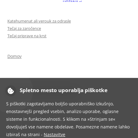
Katehumenat ali verouk za odrasle
Tečaj za zaročence
Tečaj priprave na krst
Domov
Spletno mesto uporablja piškotke
Ponosno uporablja tehnologijo WordPress
S piškotki zagotavljamo boljšo uporabniško izkušnjo,
enostavnejši pregled vsebin, analizo uporabe, oglasne
sisteme in funkcionalnosti. S klikom na »Strinjam se«
dovoljuješ vse namene obdelave. Posamezne namene lahko
izbiraš na strani -
Nastavitve