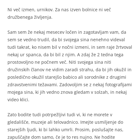
Ni več izmen, urnikov. Za nas izven bolnice ni več
družbenega življenja.
Sam sem že nekaj mesecev ločen in zagotavljam vam, da
sem se vedno trudil, da bi svojega sina nenehno videval
tudi takrat, ko nisem bil v nočni izmeni, in sem raje žrtvoval
nekaj ur spanca, da bi bil z njim. A zdaj že 2 tedna tega
prostovoljno ne počnem več. Niti svojega sina niti
družinskih članov ne vidim zaradi strahu, da bi jih okužil in
posledično okužil starejšo babico ali sorodnike z drugimi
zdravstvenimi težavami. Zadovoljim se z nekaj fotografijami
mojega sina, ki jih vedno znova gledam v solzah, in nekaj
video klici.
Zato bodite tudi potrpežljivi tudi vi, ki ne morete v
gledališče, muzeje ali telovadnico. Imejte usmiljenje do
starejših ljudi, ki bi lahko umrli. Prosim, poslušajte nas,
zapuščajte dom samo, če je to res nujno. Ne hodite