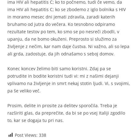
ima HIV ali hepatitis C; ko to počnemo, tudi če vemo, da
ima HIV ali hepatitis C; ko se zbodemo z iglo bolnika s HIV
in moramo mesec dni jemati zdravila, zaradi katerih
bruhamo od jutra do večera. Ko tesnobno odpiramo
rezultate testov po tem, ko smo se po nesreči zbodli, v
upanju, da ne bomo okuženi. Preprosto si služimo za
življenje z nečim, kar nam daje čustva. Ni važno, ali so lepa
ali grda, zadostuje, da jih odnašamo s seboj domov.
Konec koncev želimo biti samo koristni. Zdaj pa se
potrudite in bodite koristni tudi vi: mi z našimi dejanji
vplivamo na življenje in smrt nekaj stotin ljudi. Vi, s svojimi,
pa še veliko več.
Prosim, delite in prosite za delitev sporočila. Treba je
razširiti glas, da preprečite, da bi se po vsej Italiji zgodilo
to, kar se dogaja tu pri nas.
Post Views:
338