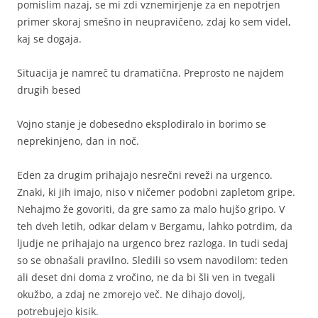
pomislim nazaj, se mi zdi vznemirjenje za en nepotrjen
primer skoraj smešno in neupravičeno, zdaj ko sem videl,
kaj se dogaja.
Situacija je namreč tu dramatična. Preprosto ne najdem
drugih besed
Vojno stanje je dobesedno eksplodiralo in borimo se
neprekinjeno, dan in noč.
Eden za drugim prihajajo nesrečni reveži na urgenco.
Znaki, ki jih imajo, niso v ničemer podobni zapletom gripe.
Nehajmo že govoriti, da gre samo za malo hujšo gripo. V
teh dveh letih, odkar delam v Bergamu, lahko potrdim, da
ljudje ne prihajajo na urgenco brez razloga. In tudi sedaj
so se obnašali pravilno. Sledili so vsem navodilom: teden
ali deset dni doma z vročino, ne da bi šli ven in tvegali
okužbo, a zdaj ne zmorejo več. Ne dihajo dovolj,
potrebujejo kisik.