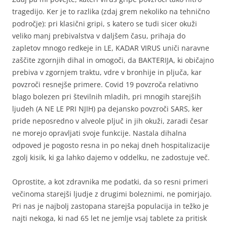
tragedijo. Ker je to razlika (zdaj grem nekoliko na tehnično
področje): pri klasični gripi, s katero se tudi sicer okuži
veliko manj prebivalstva v daljšem času, prihaja do
zapletov mnogo redkeje in LE, KADAR VIRUS uniči naravne
zaščite zgornjih dihal in omogoči, da BAKTERIJA, ki običajno
prebiva v zgornjem traktu, vdre v bronhije in pljuča, kar
povzroči resnejše primere. Covid 19 povzroča relativno
blago bolezen pri številnih mladih, pri mnogih starejših
ljudeh (A NE LE PRI NJIH) pa dejansko povzroči SARS, ker
pride neposredno v alveole pljuč in jih okuži, zaradi česar
ne morejo opravljati svoje funkcije. Nastala dihalna
odpoved je pogosto resna in po nekaj dneh hospitalizacije
zgolj kisik, ki ga lahko dajemo v oddelku, ne zadostuje več.
Oprostite, a kot zdravnika me podatki, da so resni primeri
večinoma starejši ljudje z drugimi boleznimi, ne pomirjajo.
Pri nas je najbolj zastopana starejša populacija in težko je
najti nekoga, ki nad 65 let ne jemlje vsaj tablete za pritisk