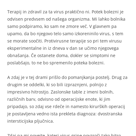
Terapij in zdravil za ta virus praktično ni. Potek bolezni je
odvisen predvsem od našega organizma. Mi lahko bolnika
samo podpiramo, ko sam ne zmore več. V glavnem pa
upamo, da bo njegovo telo samo izkoreninilo virus, s tem
se morate soočiti. Protivirusne terapije so pri tem virusu
eksperimentalne in iz dneva v dan se učimo njegovega
obnašanja. Če ostanete doma, dokler se simptomi ne
poslabšajo, to ne bo spremenilo poteka bolezni.
A zdaj je v tej drami prišlo do pomanjkanja postelj. Drug za
drugim se oddelki, ki so bili izpraznjeni, polnijo z
impresivno hitrostjo. Zaslonske table z imeni bolnih,
različnih barv, odvisno od operacijske enote, ki jim
pripadajo, so zdaj vse rdeče in namesto kirurških operacij
je postavljena vedno ista prekleta diagnoza: dvostranska
intersticijska pljučnica.
Zdaj pa mi povejte, kateri virus gripe povzroči tako hitro