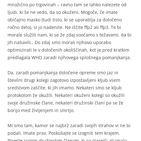
množično po trgovinah – ravno tam se lahko nalezete od
ljudi, ki še ne vedo, da so okuženi. Mogoče, če imate
običajno masko (tudi tisto, ki se uporablja za določeno
ročno delo), si jo nadenite. Ne iščite ffp2 ali ffp3. Te bi
morale služiti nam, ki se že zdaj soočamo s težavami, da bi
jih nabavili.. Do zdaj smo morali njihovo uporabo
optimizirati le v določenih okoliščinah, kot je pred kratkim
predlagala WHO zaradi njihovega splošnega pomanjkanja.
Da, zaradi pomanjkanja določene opreme smo jaz in
številni drugi kolegi zagotovo izpostavljeni kljub vsem
sredstvom zaščite, ki jih imamo. Nekateri smo se kljub
protokolom že okužili. Nekateri okuženi kolegi so okužili
svoje družinske člane, nekateri družinski člani pa se že
borijo med življenjem in smrtjo.
Mi smo tam, kamor se najbrž zaradi svojih strahov vi ne bi
podali. Imate prav. Poskušajte se izogniti tem krajem.
Povejte svojim družinskim članom, ki so starejši ali imajo