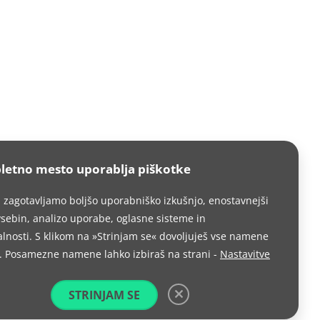
letno mesto uporablja piškotke
i zagotavljamo boljšo uporabniško izkušnjo, enostavnejši
sebin, analizo uporabe, oglasne sisteme in
lnosti. S klikom na »Strinjam se« dovoljuješ vse namene
. Posamezne namene lahko izbiraš na strani -
Nastavitve
STRINJAM SE