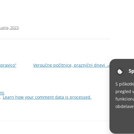
uarja, 2023
.
 pravico”
Veroučne počitnice, praznični dnevi
→
Sp
S piškotk
pregled v
iti
.
m.
Learn how your comment data is processed.
funkciona
obdelave