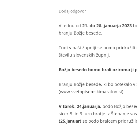
Dodaj odgovor
V tednu od
21. do 26. januarja 2023
bo
branju Božje besede.
Tudi v naši župniji se bomo pridružili d
številu slovenskih župnij.
Božjo besedo bomo brali oziroma ji pr
Branju Božje besede, ki bo potekalo v
(www.svetopisemskimaraton.si).
V torek, 24.januarja
, bodo Božjo bese
sicer 8. in 9. uro bratje iz Štepanje va
(25.januar)
se bodo bralcem pridruži