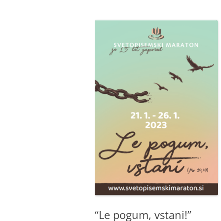
BIBLIČNA SKUPINA
MINISTRANTI
ODRASLI SKAVTI – CELJSKE
ZVERINICE
ŽUPNIJSKI GOSPODARSKI SVE
FRANČIŠKOVI OTROCI
MOŽJE SVETEGA JOŽEFA
“Le pogum, vstani!”