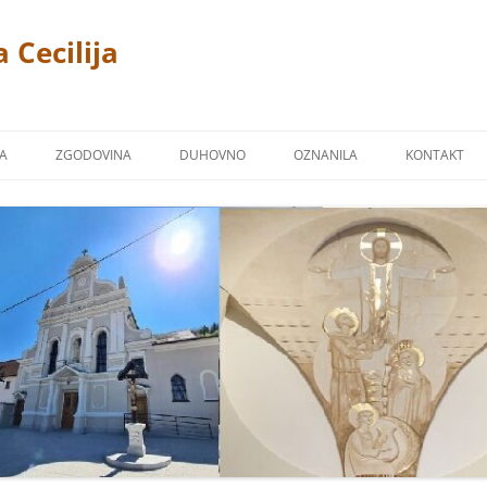
 Cecilija
JA
ZGODOVINA
DUHOVNO
OZNANILA
KONTAKT
CERKEV
P. LINUS PRAH 1869 – 1940
FOTOGALERIJA
ŽPS)
 TREMERJE
KAPUCINSKI SAMOSTAN
ZAVETNIKI NAŠIH CERKVA
Ž NA MIKLAVŠKEM
FARNA KRONIKA
BLAGOSLOVI
OR
NAŠI ŽUPNIKI
NAŠI PRIPROŠNJIKI
UCINI
MOLITVE
TJE KAPUCINI
POSNETKI NEKATERIH PESMI
M