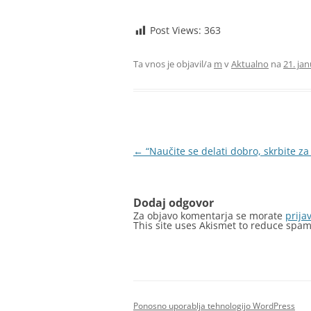
Post Views:
363
Ta vnos je objavil/a
m
v
Aktualno
na
21. jan
Krmarjenje
←
“Naučite se delati dobro, skrbite za
po
prispevkih
Dodaj odgovor
Za objavo komentarja se morate
prijav
This site uses Akismet to reduce spa
Ponosno uporablja tehnologijo WordPress