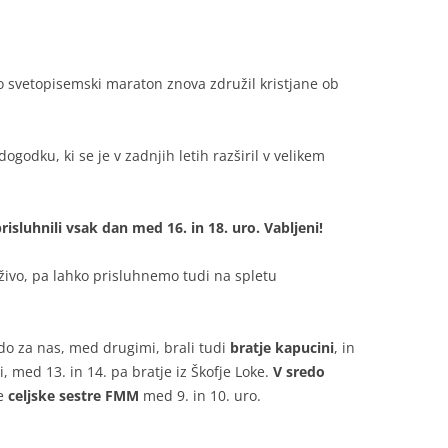
 svetopisemski maraton znova združil kristjane ob
ogodku, ki se je v zadnjih letih razširil v velikem
isluhnili vsak dan med 16. in 18. uro. Vabljeni!
 živo, pa lahko prisluhnemo tudi na spletu
do za nas, med drugimi, brali tudi
bratje kapucini
, in
si, med 13. in 14. pa bratje iz Škofje Loke.
V sredo
le
celjske sestre FMM
med 9. in 10. uro.