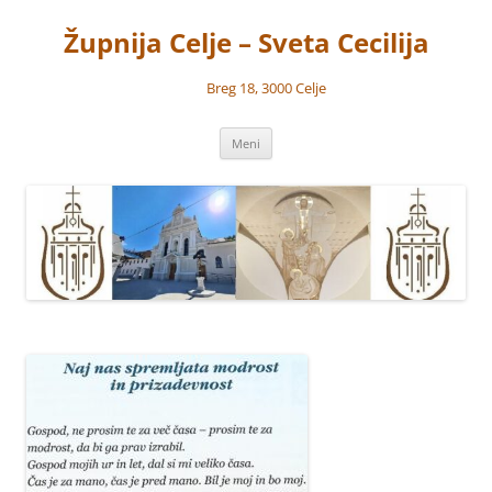
Preskoči
na
Župnija Celje – Sveta Cecilija
vsebino
Breg 18, 3000 Celje
Meni