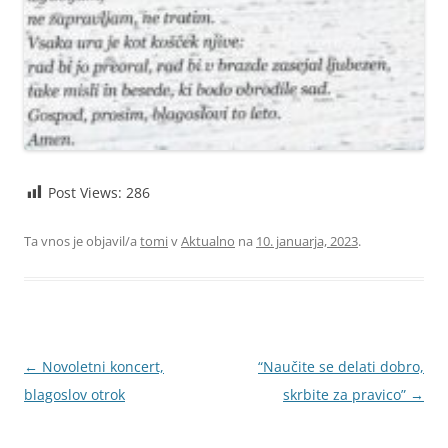
Post Views:
286
Ta vnos je objavil/a
tomi
v
Aktualno
na
10. januarja, 2023
.
Krmarjenje
←
Novoletni koncert,
“Naučite se delati dobro,
po
blagoslov otrok
skrbite za pravico”
→
prispevkih