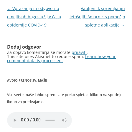
Krmarjenje
←
Vprašanja in odgovori o
Vabljeni k spremljanju
po
omejitvah bogoslužij v času
letošnjih šmarnic s pomočjo
prispevkih
epidemije COVID-19
spletne aplikacije
→
Dodaj odgovor
Za objavo komentarja se morate
prijaviti
.
This site uses Akismet to reduce spam.
Learn how your
comment data is processed.
AVDIO PRENOS SV. MAŠE
Vse svete maše lahko spremljate preko spleta s klikom na spodnjo
ikono za predvajanje.