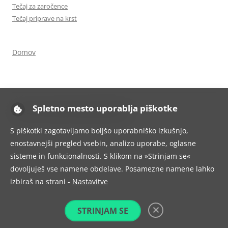
Tečaj za zaročence
Tečaj priprave na krst
Domov
Spletno mesto uporablja piškotke
Ponosno uporablja tehnologijo WordPress
S piškotki zagotavljamo boljšo uporabniško izkušnjo,
enostavnejši pregled vsebin, analizo uporabe, oglasne
sisteme in funkcionalnosti. S klikom na »Strinjam se«
dovoljuješ vse namene obdelave. Posamezne namene lahko
izbiraš na strani -
Nastavitve
STRINJAM SE