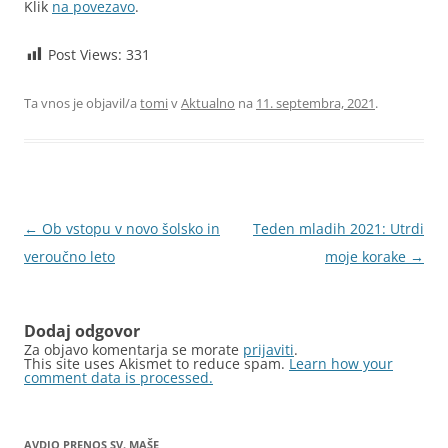
Klik
na povezavo
.
Post Views:
331
Ta vnos je objavil/a
tomi
v
Aktualno
na
11. septembra, 2021
.
Krmarjenje
←
Ob vstopu v novo šolsko in
Teden mladih 2021: Utrdi
po
veroučno leto
moje korake
→
prispevkih
Dodaj odgovor
Za objavo komentarja se morate
prijaviti
.
This site uses Akismet to reduce spam.
Learn how your
comment data is processed.
AVDIO PRENOS SV. MAŠE