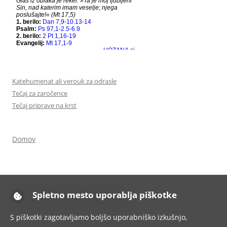
Katehumenat ali verouk za odrasle
Tečaj za zaročence
Tečaj priprave na krst
Domov
Spletno mesto uporablja piškotke
Ponosno uporablja tehnologijo WordPress
S piškotki zagotavljamo boljšo uporabniško izkušnjo,