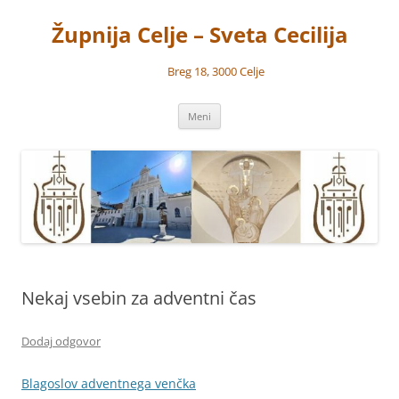
Preskoči
na
Župnija Celje – Sveta Cecilija
vsebino
Breg 18, 3000 Celje
Meni
Nekaj vsebin za adventni čas
Dodaj odgovor
Blagoslov adventnega venčka