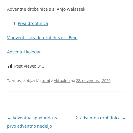
Adventne drobtinice s s. Anjo Walaszek
Prva drobtinica
V advent … z video-katehezo s. Eme
Adventni koledar
Post Views:
313
Ta vnos je objavil/a
tomi
v
Aktualno
na
28. novembra, 2020
.
Krmarjenje
←
Adventna spodbuda za
2. adventna drobtinica
→
po
prvo adventno nedeljo