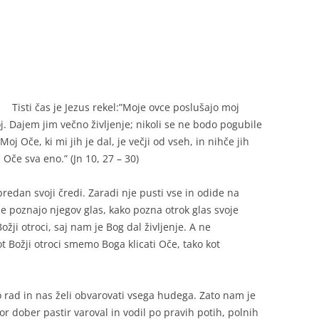
RJA
Tisti čas je Jezus rekel:”Moje ovce poslušajo moj
T
j. Dajem jim večno življenje; nikoli se ne bodo pogubile
Moj Oče, ki mi jih je dal, je večji od vseh, in nihče jih
 Oče sva eno.” (Jn 10, 27 – 30)
redan svoji čredi. Zaradi nje pusti vse in odide na
ne poznajo njegov glas, kako pozna otrok glas svoje
žji otroci, saj nam je Bog dal življenje. A ne
ot Božji otroci smemo Boga klicati Oče, tako kot
 rad in nas želi obvarovati vsega hudega. Zato nam je
or dober pastir varoval in vodil po pravih potih, polnih