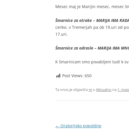
Mesec maj je Marijin mesec, mesec šm
Šmarnice za otroke – MARIJA IMA RAD
cerkvi, v Tremerjah pa ob 19.uri od p
17.uri.
Šmarnice za odrasle – MARIJA IMA M
K šmarnicam smo povabljeni tudi k sv.
Post Views:
650
Ta vnos je objavil/a
m
v
Aktualno
na
1. maj
Krmarjenje
←
Oratorijsko popoldne