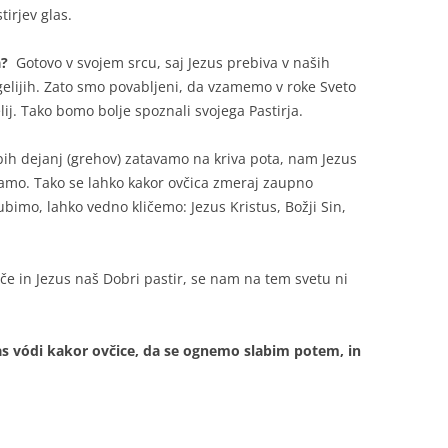
tirjev glas.
ja?
Gotovo v svojem srcu, saj Jezus prebiva v naših
ngelijih. Zato smo povabljeni, da vzamemo v roke Sveto
j. Tako bomo bolje spoznali svojega Pastirja.
ih dejanj (grehov) zatavamo na kriva pota, nam Jezus
samo. Tako se lahko kakor ovčica zmeraj zaupno
bimo, lahko vedno kličemo: Jezus Kristus, Božji Sin,
e in Jezus naš Dobri pastir, se nam na tem svetu ni
nas vódi kakor ovčice, da se ognemo slabim potem, in