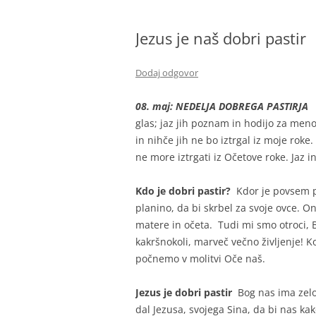
BIBLIČNA SKUPINA
Jezus je naš dobri pastir
MINISTRANTI
ODRASLI SKAVTI – CELJSKE
Dodaj odgovor
ZVERINICE
08. maj: NEDELJA DOBREGA PASTI
ŽUPNIJSKI GOSPODARSKI SVE
glas; jaz jih poznam in hodijo za meno
FRANČIŠKOVI OTROCI
in nihče jih ne bo iztrgal iz moje roke. 
ne more iztrgati iz Očetove roke. Jaz in
MOŽJE SVETEGA JOŽEFA
Kdo je dobri pastir?
Kdor je povsem p
planino, da bi skrbel za svoje ovce. O
matere in očeta. Tudi mi smo otroci, Bo
kakršnokoli, marveč večno življenje! K
počnemo v molitvi Oče naš.
Jezus je dobri pastir
Bog nas ima zelo
dal Jezusa, svojega Sina, da bi nas kak