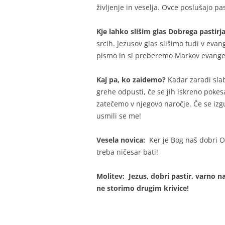
življenje in veselja. Ovce poslušajo pas
Kje lahko slišim glas Dobrega pastir
srcih. Jezusov glas slišimo tudi v eva
pismo in si preberemo Markov evangeli
Kaj pa, ko zaidemo?
Kadar zaradi slab
grehe odpusti, če se jih iskreno poke
zatečemo v njegovo naročje. Če se izgu
usmili se me!
Vesela novica:
Ker je Bog naš dobri Oč
treba ničesar bati!
Molitev:
Jezus, dobri pastir, varno 
ne storimo drugim krivice!