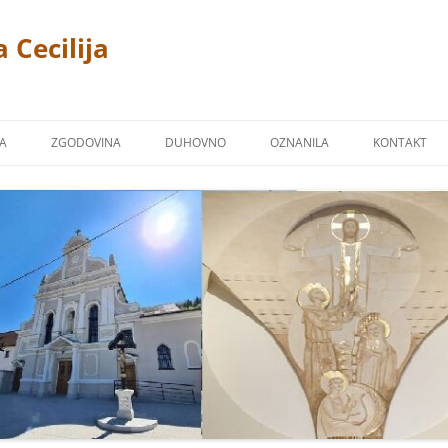
 Cecilija
JA
ZGODOVINA
DUHOVNO
OZNANILA
KONTAKT
CERKEV
P. LINUS PRAH 1869 – 1940
FOTOGALERIJA
ŽPS)
 TREMERJE
KAPUCINSKI SAMOSTAN
ZAVETNIKI NAŠIH CERKVA
Ž NA MIKLAVŠKEM
FARNA KRONIKA
BLAGOSLOVI
OR
NAŠI ŽUPNIKI
NAŠI PRIPROŠNJIKI
UCINI
MOLITVE
TJE KAPUCINI
POSNETKI NEKATERIH PESMI
M