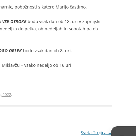
arnic, pobožnosti s katero Marijo častimo.
A VSE OTROKE
bodo vsak dan ob 18. uri v župnijski
onedeljka do petka, ob nedeljah in sobotah pa ob
NOGO OBLEK
bodo vsak dan ob 8. uri.
 Miklavžu – vsako nedeljo ob 16.uri
a, 2022
.
Sveta Trojica
→