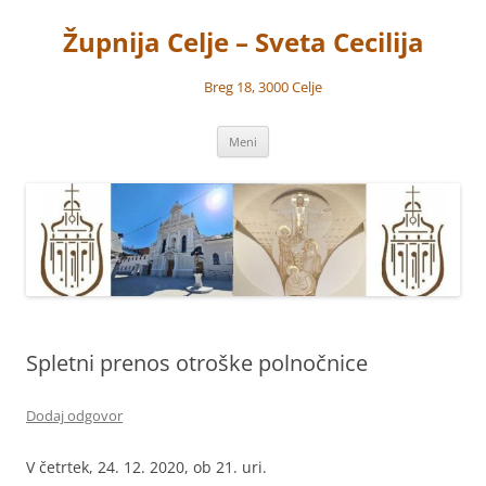
Preskoči
na
Župnija Celje – Sveta Cecilija
vsebino
Breg 18, 3000 Celje
Meni
Spletni prenos otroške polnočnice
Dodaj odgovor
V četrtek, 24. 12. 2020, ob 21. uri.