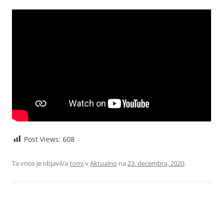
Post Views:
608
Ta vnos je objavil/a
tomi
v
Aktualno
na
23. decembra, 2020
.