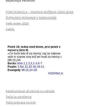
NAJNOVEJŠI PRISPEVKI
PORCIJUNKULA – PRAZNIK BOŽJEGA USMILJENJA
ŽUPNIJSKO ROMANJE V MEĐUGORJE
Velik teden 2026
Vabilo
Katehumenat ali verouk za odrasle
Tečaj za zaročence
Tečaj priprave na krst