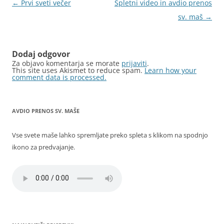
Krmarjenje
←
Prvi sveti večer
Spletni video in avdio prenos
po
sv. maš
→
prispevkih
Dodaj odgovor
Za objavo komentarja se morate
prijaviti
.
This site uses Akismet to reduce spam.
Learn how your
comment data is processed.
AVDIO PRENOS SV. MAŠE
Vse svete maše lahko spremljate preko spleta s klikom na spodnjo
ikono za predvajanje.