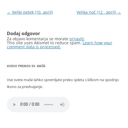
Krmarjenje
←
Veliki petek (10. april)
Velika noč (12 . april)
→
po
prispevkih
Dodaj odgovor
Za objavo komentarja se morate
prijaviti
.
This site uses Akismet to reduce spam.
Learn how your
comment data is processed.
AVDIO PRENOS SV. MAŠE
Vse svete maše lahko spremljate preko spleta s klikom na spodnjo
ikono za predvajanje.