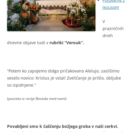
Potovanje z
Jezusom
V
prazničnih
dneh
dnevne objave tudi v
rubriki “Verouk”.
“Potem ko zapojemo dolgo pričakovano Alelujo, zaslišimo
veselo novico: Kristus je vstal! Zveličanje je prišlo, obljube
so izpolnjene.”
(povzeto iz revije Beseda med nami)
Povabljeni smo k čaščenju božjega groba v naši cerkvi.