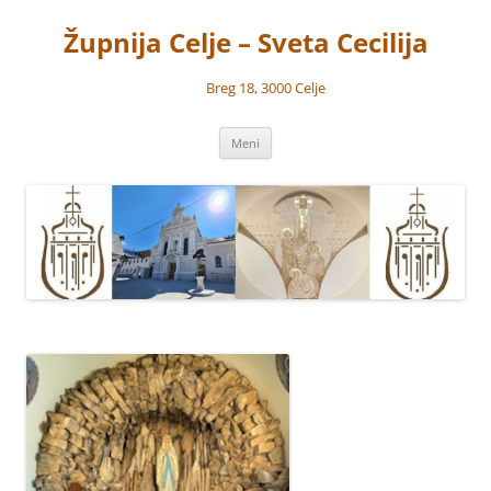
Preskoči
na
Župnija Celje – Sveta Cecilija
vsebino
Breg 18, 3000 Celje
Meni