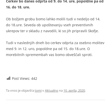
Cerkev bo danes odprta od 9. do 14. ure, popoldne pa od
16. do 18. ure.
Ob božjem grobu bomo lahko molili tudi v nedeljo od 14.
do 18.ure. Seveda ob upoštevanju vseh preventivnih
ukrepov ter v skladu z navodili, ki so jih pripravili škofje.
Tudi v naslednjih dneh bo cerkev odprta za osebno molitev
med 9. in 12. uro, popoldne pa od 15. do 18.ure. O
morebitnih spremembah vas bomo obveščali sproti.
Post Views:
442
Ta vnos je objavil/a
tomi
v
Aktualno
na
10. aprila, 2020
.