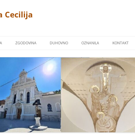
 Cecilija
JA
ZGODOVINA
DUHOVNO
OZNANILA
KONTAKT
CERKEV
P. LINUS PRAH 1869 – 1940
FOTOGALERIJA
ŽPS)
 TREMERJE
KAPUCINSKI SAMOSTAN
ZAVETNIKI NAŠIH CERKVA
Ž NA MIKLAVŠKEM
FARNA KRONIKA
BLAGOSLOVI
OR
NAŠI ŽUPNIKI
NAŠI PRIPROŠNJIKI
UCINI
MOLITVE
TJE KAPUCINI
POSNETKI NEKATERIH PESMI
M