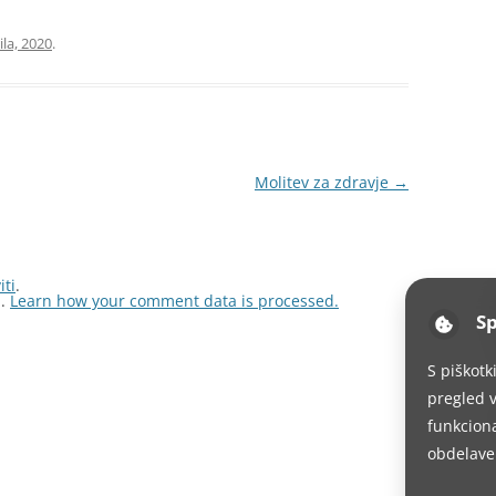
ila, 2020
.
Molitev za zdravje
→
iti
.
m.
Learn how your comment data is processed.
Sp
S piškotk
pregled v
funkciona
obdelave