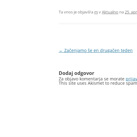
Ta vnos je objavil/a
m
v
Aktualno
na
25. apr
Krmarjenje
←
Začenjamo še en drugačen teden
po
prispevkih
Dodaj odgovor
Za objavo komentarja se morate
prijav
This site uses Akismet to reduce spa