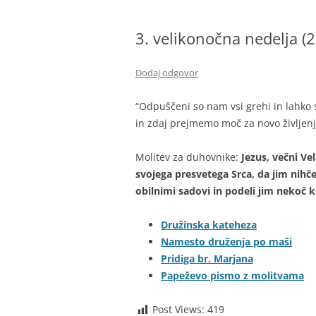
BIBLIČNA SKUPINA
3. velikonočna nedelja (26
MINISTRANTI
ODRASLI SKAVTI – CELJSKE
Dodaj odgovor
ZVERINICE
“Odpuščeni so nam vsi grehi in lahko 
ŽUPNIJSKI GOSPODARSKI SVE
in zdaj prejmemo moč za nov
FRANČIŠKOVI OTROCI
Molitev za duhovnike:
Jezus, večni Ve
MOŽJE SVETEGA JOŽEFA
svojega presvetega Srca, da jim nihč
obilnimi sadovi in podeli jim nekoč k
Družinska kateheza
Namesto druženja po maši
Pridiga br. Marjana
Papeževo pismo z molitvama
Post Views:
419