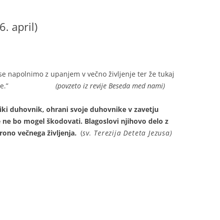
. april)
se napolnimo z upanjem v večno življenje ter že tukaj
T
o življenje.”
(povzeto iz revije Beseda med nami)
liki duhovnik, ohrani svoje duhovnike v zavetju
e ne bo mogel škodovati. Blagoslovi njihovo delo z
rono večnega življenja.
(
sv. Terezija Deteta
Jezus
a)