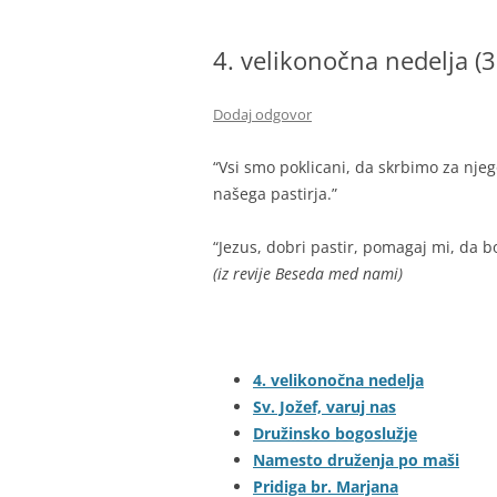
BIBLIČNA SKUPINA
4. velikonočna nedelja (3
MINISTRANTI
ODRASLI SKAVTI – CELJSKE
Dodaj odgovor
ZVERINICE
“Vsi smo poklicani, da skrbimo za njeg
ŽUPNIJSKI GOSPODARSKI SVE
našega pastirja.”
FRANČIŠKOVI OTROCI
“Jezus, dobri pastir, pomagaj mi
MOŽJE SVETEGA JOŽEFA
(iz revije Beseda med nami)
4. velikonočna nedelja
Sv. Jožef, varuj nas
Družinsko bogoslužje
Namesto druženja po maši
Pridiga br. Marjana