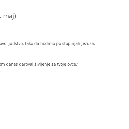
. maj)
ovo ljudstvo, tako da hodimo po stopinjah Jezusa,
T
, da bom danes daroval življenje za tvoje ovce.”