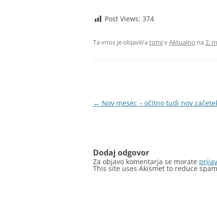
Post Views:
374
Ta vnos je objavil/a
tomi
v
Aktualno
na
2. m
Krmarjenje
←
Nov mesec – očitno tudi nov začete
po
prispevkih
Dodaj odgovor
Za objavo komentarja se morate
prijav
This site uses Akismet to reduce spa