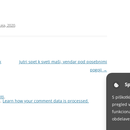
aja, 2020
.
k
Jutri spet k sveti maši, vendar pod posebnimi
pogoji
→
Sp
iti
.
S piškotk
m.
Learn how your comment data is processed.
pregled v
funkciona
obdelave