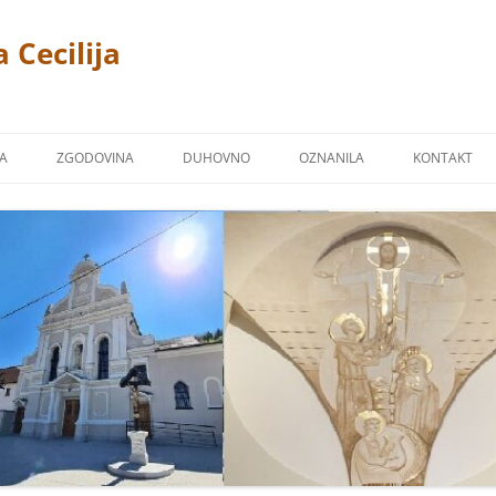
 Cecilija
JA
ZGODOVINA
DUHOVNO
OZNANILA
KONTAKT
CERKEV
P. LINUS PRAH 1869 – 1940
FOTOGALERIJA
ŽPS)
 TREMERJE
KAPUCINSKI SAMOSTAN
ZAVETNIKI NAŠIH CERKVA
Ž NA MIKLAVŠKEM
FARNA KRONIKA
BLAGOSLOVI
OR
NAŠI ŽUPNIKI
NAŠI PRIPROŠNJIKI
UCINI
MOLITVE
TJE KAPUCINI
POSNETKI NEKATERIH PESMI
M