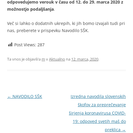
odpovedujemo verouk v času od 12. do 29. marca 2020 z
možnostjo podaljšanja
.
Več si lahko o dodatnih ukrepih, ki jih bomo izvajali tudi pri
nas, preberete v prispevku Navodilo SŠK.
Post Views:
287
Ta vnos je objavil/a
m
v
Aktualno
na
12. marca, 2020
.
Krmarjenje
←
NAVODILO SŠK
Izredna navodila slovenskih
po
škofov za preprečevanje
prispevkih
širjenja koronavirusa COVID-
19: odpoved svetih maš do
preklica
→