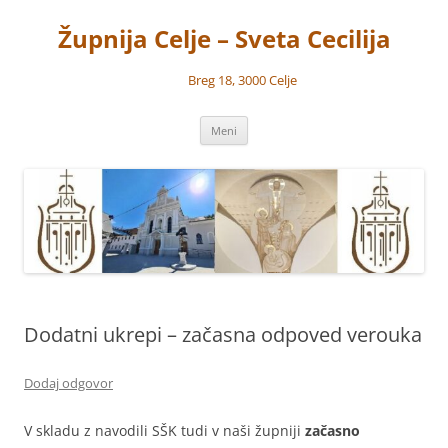
Preskoči
na
Župnija Celje – Sveta Cecilija
vsebino
Breg 18, 3000 Celje
Meni
Dodatni ukrepi – začasna odpoved verouka
Dodaj odgovor
V skladu z navodili SŠK tudi v naši župniji
začasno