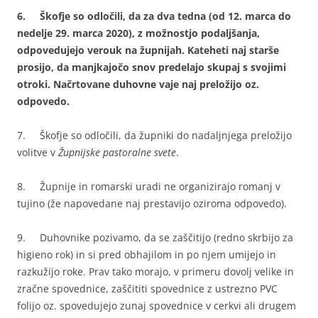
6.
Škofje so odločili, da za dva tedna (od 12. marca do
nedelje 29. marca 2020), z možnostjo podaljšanja,
odpovedujejo verouk na župnijah. Kateheti naj starše
prosijo, da manjkajočo snov predelajo skupaj s svojimi
otroki. Načrtovane duhovne vaje naj preložijo oz.
odpovedo.
7. Škofje so odločili, da župniki do nadaljnjega preložijo
volitve v
Župnijske pastoralne svete
.
8. Župnije in romarski uradi ne organizirajo romanj v
tujino (že napovedane naj prestavijo oziroma odpovedo).
9. Duhovnike pozivamo, da se zaščitijo (redno skrbijo za
higieno rok) in si pred obhajilom in po njem umijejo in
razkužijo roke. Prav tako morajo, v primeru dovolj velike in
zračne spovednice, zaščititi spovednice z ustrezno PVC
folijo oz. spovedujejo zunaj spovednice v cerkvi ali drugem