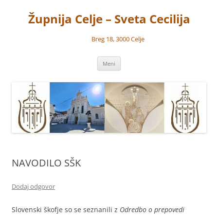
Preskoči
na
Župnija Celje – Sveta Cecilija
vsebino
Breg 18, 3000 Celje
Meni
NAVODILO SŠK
Dodaj odgovor
Slovenski škofje so se seznanili z
Odredbo o prepovedi