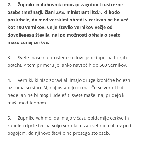
2.
Župniki in duhovniki morajo zagotoviti ustrezne
osebe (mežnarji, člani ŽPS, ministranti itd.), ki bodo
poskrbele, da med verskimi obredi v cerkvah ne bo več
kot 100 vernikov. Če je število vernikov večje od
dovoljenega števila, naj po možnosti obhajajo sveto
mašo zunaj cerkve.
3. Svete maše na prostem so dovoljene (npr. na božjih
poteh). V tem primeru je lahko navzočih do 500 vernikov.
4. Verniki, ki niso zdravi ali imajo druge kronične bolezni
oziroma so starejši, naj ostanejo doma. Če se verniki ob
nedeljah ne bi mogli udeležiti svete maše, naj pridejo k
maši med tednom.
5. Župnike vabimo, da imajo v času epidemije cerkve in
kapele odprte ter na voljo vernikom za osebno molitev pod
pogojem, da njihovo število ne presega sto oseb.