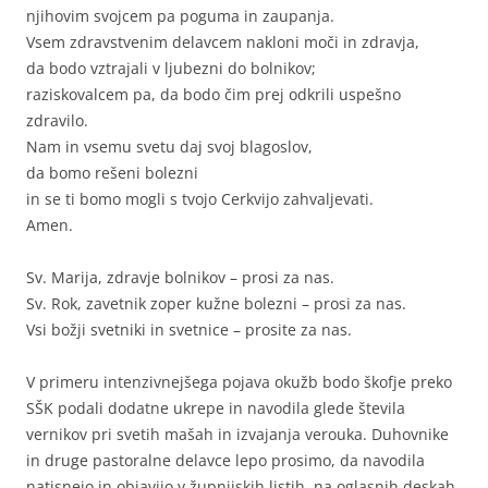
njihovim svojcem pa poguma in zaupanja.
Vsem zdravstvenim delavcem nakloni moči in zdravja,
da bodo vztrajali v ljubezni do bolnikov;
raziskovalcem pa, da bodo čim prej odkrili uspešno
zdravilo.
Nam in vsemu svetu daj svoj blagoslov,
da bomo rešeni bolezni
in se ti bomo mogli s tvojo Cerkvijo zahvaljevati.
Amen.
Sv. Marija, zdravje bolnikov – prosi za nas.
Sv. Rok, zavetnik zoper kužne bolezni – prosi za nas.
Vsi božji svetniki in svetnice – prosite za nas.
V primeru intenzivnejšega pojava okužb bodo škofje preko
SŠK podali dodatne ukrepe in navodila glede števila
vernikov pri svetih mašah in izvajanja verouka. Duhovnike
in druge pastoralne delavce lepo prosimo, da navodila
natisnejo in objavijo v župnijskih listih, na oglasnih deskah