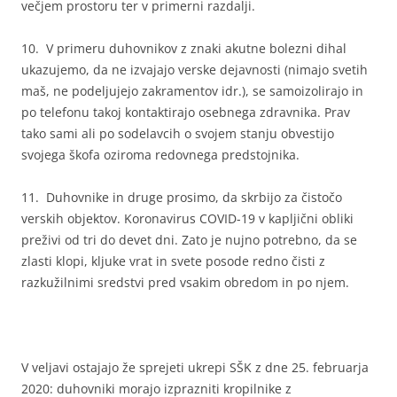
večjem prostoru ter v primerni razdalji.
10. V primeru duhovnikov z znaki akutne bolezni dihal
ukazujemo, da ne izvajajo verske dejavnosti (nimajo svetih
maš, ne podeljujejo zakramentov idr.), se samoizolirajo in
po telefonu takoj kontaktirajo osebnega zdravnika. Prav
tako sami ali po sodelavcih o svojem stanju obvestijo
svojega škofa oziroma redovnega predstojnika.
11. Duhovnike in druge prosimo, da skrbijo za čistočo
verskih objektov. Koronavirus COVID-19 v kapljični obliki
preživi od tri do devet dni. Zato je nujno potrebno, da se
zlasti klopi, kljuke vrat in svete posode redno čisti z
razkužilnimi sredstvi pred vsakim obredom in po njem.
V veljavi ostajajo že sprejeti ukrepi SŠK z dne 25. februarja
2020: duhovniki morajo izprazniti kropilnike z