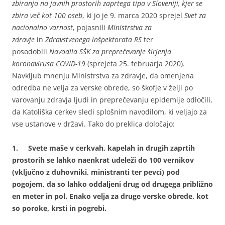
zbiranja na javnih prostorih zaprtega tipa v Sloveniji, kjer se
zbira več kot 100 oseb
, ki jo je 9. marca 2020 sprejel
Svet za
nacionalno varnost
, pojasnili
Ministrstva za
zdravje
in
Zdravstvenega inšpektorata RS
ter
posodobili
Navodila SŠK za preprečevanje širjenja
koronavirusa COVID-19
(sprejeta 25. februarja 2020).
Navkljub mnenju Ministrstva za zdravje, da omenjena
odredba ne velja za verske obrede, so škofje v želji po
varovanju zdravja ljudi in preprečevanju epidemije odločili,
da Katoliška cerkev sledi splošnim navodilom, ki veljajo za
vse ustanove v državi. Tako do preklica določajo:
1.
Svete maše v cerkvah, kapelah in drugih zaprtih
prostorih se lahko naenkrat udeleži do 100 vernikov
(vključno z duhovniki, ministranti ter pevci) pod
pogojem, da so lahko oddaljeni drug od drugega približno
en meter in pol. Enako velja za druge verske obrede, kot
so poroke, krsti in pogrebi.