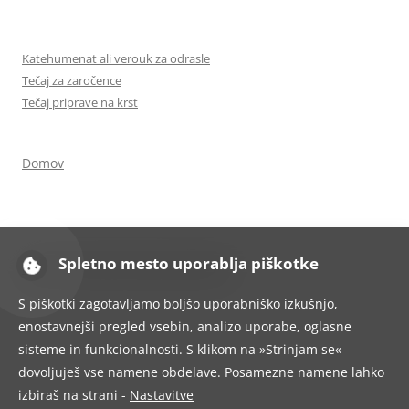
Katehumenat ali verouk za odrasle
Tečaj za zaročence
Tečaj priprave na krst
Domov
Spletno mesto uporablja piškotke
Ponosno uporablja tehnologijo WordPress
S piškotki zagotavljamo boljšo uporabniško izkušnjo,
enostavnejši pregled vsebin, analizo uporabe, oglasne
sisteme in funkcionalnosti. S klikom na »Strinjam se«
dovoljuješ vse namene obdelave. Posamezne namene lahko
izbiraš na strani -
Nastavitve