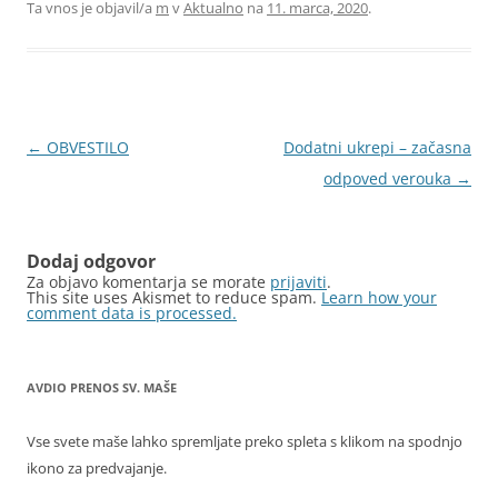
Ta vnos je objavil/a
m
v
Aktualno
na
11. marca, 2020
.
Krmarjenje
←
OBVESTILO
Dodatni ukrepi – začasna
po
odpoved verouka
→
prispevkih
Dodaj odgovor
Za objavo komentarja se morate
prijaviti
.
This site uses Akismet to reduce spam.
Learn how your
comment data is processed.
AVDIO PRENOS SV. MAŠE
Vse svete maše lahko spremljate preko spleta s klikom na spodnjo
ikono za predvajanje.