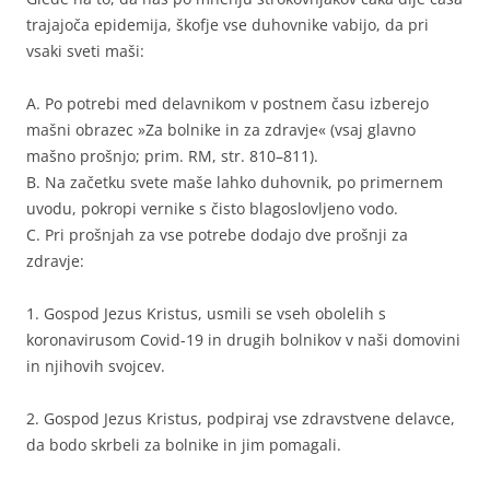
trajajoča epidemija, škofje vse duhovnike vabijo, da pri
vsaki sveti maši:
A. Po potrebi med delavnikom v postnem času izberejo
mašni obrazec »Za bolnike in za zdravje« (vsaj glavno
mašno prošnjo; prim. RM, str. 810–811).
B. Na začetku svete maše lahko duhovnik, po primernem
uvodu, pokropi vernike s čisto blagoslovljeno vodo.
C. Pri prošnjah za vse potrebe dodajo dve prošnji za
zdravje:
1. Gospod Jezus Kristus, usmili se vseh obolelih s
koronavirusom Covid-19 in drugih bolnikov v naši domovini
in njihovih svojcev.
2. Gospod Jezus Kristus, podpiraj vse zdravstvene delavce,
da bodo skrbeli za bolnike in jim pomagali.