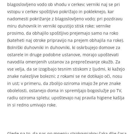
blagoslovljeno vodo ob vhodu v cerkev; verniki naj se pri
vstopu v cerkev spoštljivo pokrižajo in pokleknejo, kar
nadomesti pokrižanje z blagoslovljeno vodo; pri pozdravu
miru duhovnik in verniki opustijo stisk roke; vernike
prosimo, da obhajilo spoštljivo prejemajo samo na roko
(kateheti naj otroke pripravijo na prejem obhajila na roke).
Bolniški duhovniki in duhovniki, ki oskrbujejo domove za
ostarele in druge podobne ustanove, morajo upoštevati
navodila omenjenih ustanov za preprečevanje okužb. Za
vse velja, da se izogibajo tesnim stiskom z ljudmi, ki kažejo
znake nalezljive bolezni; z rokami se ne dotikajo oči, nosu
in ust; v primeru, da zbolijo oziroma imajo že prve znake
obolelosti, ostanejo doma in spremljajo bogoslužje po TV,
radiu oziroma spletu; upoštevajo naj pravila higiene kašlja
in si redno umivajo roke.
Glede na to, da nas po mnenju strokovnjakov čaka dlje časa