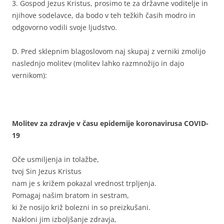
3. Gospod Jezus Kristus, prosimo te za državne voditelje in
njihove sodelavce, da bodo v teh težkih časih modro in
odgovorno vodili svoje ljudstvo.
D. Pred sklepnim blagoslovom naj skupaj z verniki zmolijo
naslednjo molitev (molitev lahko razmnožijo in dajo
vernikom):
Molitev za zdravje v času epidemije koronavirusa COVID-
19
Oče usmiljenja in tolažbe,
tvoj Sin Jezus Kristus
nam je s križem pokazal vrednost trpljenja.
Pomagaj našim bratom in sestram,
ki že nosijo križ bolezni in so preizkušani.
Nakloni jim izboljšanje zdravja,