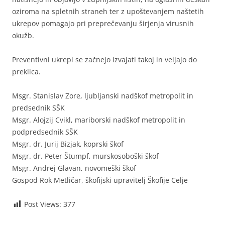
oziroma na spletnih straneh ter z upoštevanjem naštetih
ukrepov pomagajo pri preprečevanju širjenja virusnih
okužb.
Preventivni ukrepi se začnejo izvajati takoj in veljajo do
preklica.
Msgr. Stanislav Zore, ljubljanski nadškof metropolit in
predsednik SŠK
Msgr. Alojzij Cvikl, mariborski nadškof metropolit in
podpredsednik SŠK
Msgr. dr. Jurij Bizjak, koprski škof
Msgr. dr. Peter Štumpf, murskosoboški škof
Msgr. Andrej Glavan, novomeški škof
Gospod Rok Metličar, škofijski upravitelj Škofije Celje
Post Views:
377