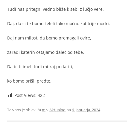
Tudi nas pritegni vedno bliže k sebi z lučjo vere.
Daj, da si te bomo želeli tako močno kot trije modri.
Daj nam milost, da bomo premagali ovire,
zaradi katerih ostajamo daleč od tebe.
Da bi ti imeli tudi mi kaj podariti,
ko bomo prišli predte.
Post Views:
422
Ta vnos je objavil/a
m
v
Aktualno
na
6. januarja, 2024
.