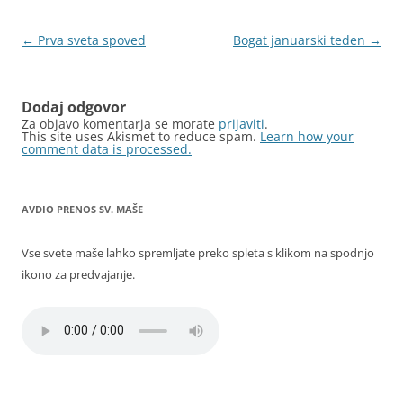
Krmarjenje
←
Prva sveta spoved
Bogat januarski teden
→
po
prispevkih
Dodaj odgovor
Za objavo komentarja se morate
prijaviti
.
This site uses Akismet to reduce spam.
Learn how your
comment data is processed.
AVDIO PRENOS SV. MAŠE
Vse svete maše lahko spremljate preko spleta s klikom na spodnjo
ikono za predvajanje.