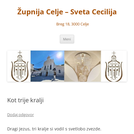
Preskoči
na
Župnija Celje – Sveta Cecilija
vsebino
Breg 18, 3000 Celje
Meni
Kot trije kralji
Dodaj odgovor
Dragi Jezus, tri kralje si vodil s svetlobo zvezde.