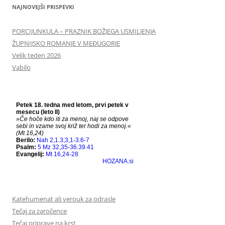
NAJNOVEJŠI PRISPEVKI
PORCIJUNKULA – PRAZNIK BOŽJEGA USMILJENJA
ŽUPNIJSKO ROMANJE V MEĐUGORJE
Velik teden 2026
Vabilo
Katehumenat ali verouk za odrasle
Tečaj za zaročence
Tečaj priprave na krst