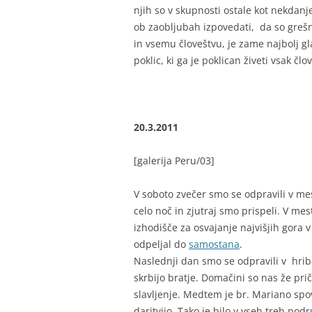
njih so v skupnosti ostale kot nekdanj
ob zaobljubah izpovedati, da so grešni
in vsemu človeštvu, je zame najbolj gla
poklic, ki ga je poklican živeti vsak člo
20.3.2011
[galerija Peru/03]
V soboto zvečer smo se odpravili v me
celo noč in zjutraj smo prispeli. V me
izhodišče za osvajanje najvišjih gora v
odpeljal do
samostana
.
Naslednji dan smo se odpravili v hribe
skrbijo bratje. Domačini so nas že pri
slavljenje. Medtem je br. Mariano spove
daritvijo. Tako je bilo v vseh treh po