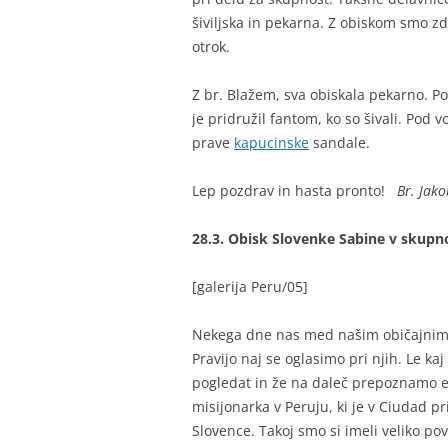
šiviljska in pekarna. Z obiskom smo zd
otrok.
Z br. Blažem, sva obiskala pekarno. Po
je pridružil fantom, ko so šivali. Pod 
prave
kapucinske
sandale.
Lep pozdrav in hasta pronto!
Br. Jako
28.3. Obisk Slovenke Sabine v skupn
[galerija Peru/05]
Nekega dne nas med našim običajnim d
Pravijo naj se oglasimo pri njih. Le ka
pogledat in že na daleč prepoznamo evr
misijonarka v Peruju, ki je v Ciudad pri
Slovence. Takoj smo si imeli veliko pov