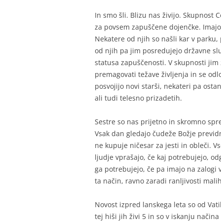
In smo šli. Blizu nas živijo. Skupnost C
za povsem zapuščene dojenčke. Imajo j
Nekatere od njih so našli kar v parku,
od njih pa jim posredujejo državne slu
statusa zapuščenosti. V skupnosti jim ž
premagovati težave življenja in se odl
posvojijo novi starši, nekateri pa ostan
ali tudi telesno prizadetih.
Sestre so nas prijetno in skromno spr
Vsak dan gledajo čudeže Božje previdn
ne kupuje ničesar za jesti in obleči. V
ljudje vprašajo, če kaj potrebujejo, od
ga potrebujejo, če pa imajo na zalogi ve
ta način, ravno zaradi ranljivosti mali
Novost izpred lanskega leta so od Vat
tej hiši jih živi 5 in so v iskanju nači