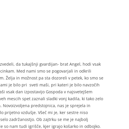
T
edeli, da tukajšnji gvardijan- brat Angel, hodi vsak
inkam. Med nami smo se pogovarjali in odkrili
jim. Želja in možnost pa sta dozoreli v petek, ko smo se
rami je bilo pri sveti maši, pri kateri je bilo navzočih
maši vsak dan izpostavijo Gospoda v najsvetejšem
h mescih spet zaznali sladki vonj kadila, ki tako zelo
. Novoizvoljena predstojnica, nas je sprejela in
o prijetno vzdušje. Všeč mi je, ker sestre niso
eselo zadržanostjo. Ob zajtrku se me je najbolj
e so nam tudi igrišče, kjer igrajo košarko in odbojko.