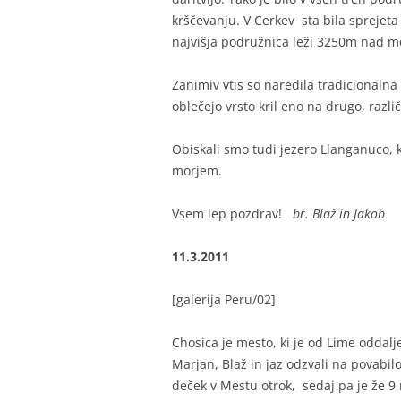
krščevanju. V Cerkev sta bila sprejeta
najvišja podružnica leži 3250m nad m
Zanimiv vtis so naredila tradicionalna
oblečejo vrsto kril eno na drugo, razli
Obiskali smo tudi jezero Llanganuco, k
morjem.
Vsem lep pozdrav!
br. Blaž in Jakob
11.3.2011
[galerija Peru/02]
Chosica je mesto, ki je od Lime oddal
Marjan, Blaž in jaz odzvali na povabilo 
deček v Mestu otrok, sedaj pa je že 9 