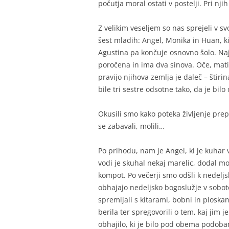
počutja moral ostati v postelji. Pri nj
Z velikim veseljem so nas sprejeli v sv
šest mladih: Angel, Monika in Huan, ki
Agustina pa končuje osnovno šolo. Najs
poročena in ima dva sinova. Oče, mati
pravijo njihova zemlja je daleč – štir
bile tri sestre odsotne tako, da je bil
Okusili smo kako poteka življenje prepr
se zabavali, molili…
Po prihodu, nam je Angel, ki je kuhar v
vodi je skuhal nekaj marelic, dodal mo
kompot. Po večerji smo odšli k nedel
obhajajo nedeljsko bogoslužje v soboto
spremljali s kitarami, bobni in ploskan
berila ter spregovorili o tem, kaj jim
obhajilo, ki je bilo pod obema podobam