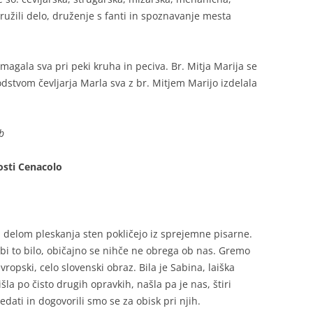
ružili delo, druženje s fanti in spoznavanje mesta
magala sva pri peki kruha in peciva. Br. Mitja Marija se
vodstvom čevljarja Marla sva z br. Mitjem Marijo izdelala
b
osti Cenacolo
elom pleskanja sten pokličejo iz sprejemne pisarne.
j bi to bilo, običajno se nihče ne obrega ob nas. Gremo
opski, celo slovenski obraz. Bila je Sabina, laiška
šla po čisto drugih opravkih, našla pa je nas, štiri
edati in dogovorili smo se za obisk pri njih.