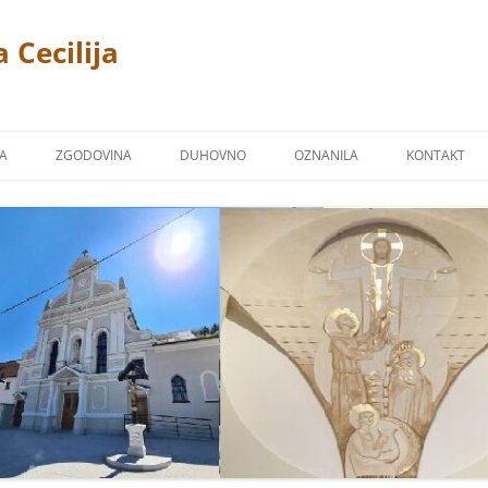
 Cecilija
JA
ZGODOVINA
DUHOVNO
OZNANILA
KONTAKT
CERKEV
P. LINUS PRAH 1869 – 1940
FOTOGALERIJA
ŽPS)
 TREMERJE
KAPUCINSKI SAMOSTAN
ZAVETNIKI NAŠIH CERKVA
Ž NA MIKLAVŠKEM
FARNA KRONIKA
BLAGOSLOVI
OR
NAŠI ŽUPNIKI
NAŠI PRIPROŠNJIKI
UCINI
MOLITVE
TJE KAPUCINI
POSNETKI NEKATERIH PESMI
M