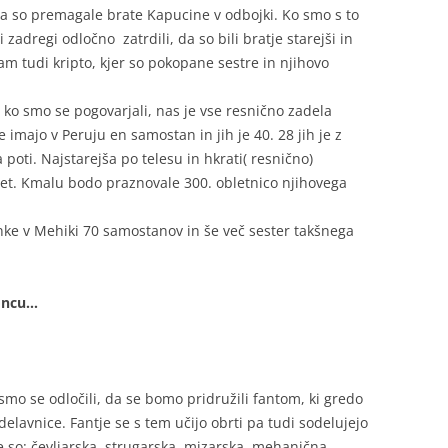
da so premagale brate Kapucine v odbojki. Ko smo s to
 zadregi odločno zatrdili, da so bili bratje starejši in
am tudi kripto, kjer so pokopane sestre in njihovo
, ko smo se pogovarjali, nas je vse resnično zadela
 imajo v Peruju en samostan in jih je 40. 28 jih je z
 poti. Najstarejša po telesu in hkrati( resnično)
let. Kmalu bodo praznovale 300. obletnico njihovega
ke v Mehiki 70 samostanov in še več sester takšnega
koncu…
 smo se odločili, da se bomo pridružili fantom, ki gredo
delavnice. Fantje se s tem učijo obrti pa tudi sodelujejo
e so: čevljarska, strugarska, mizarska, mehanična,