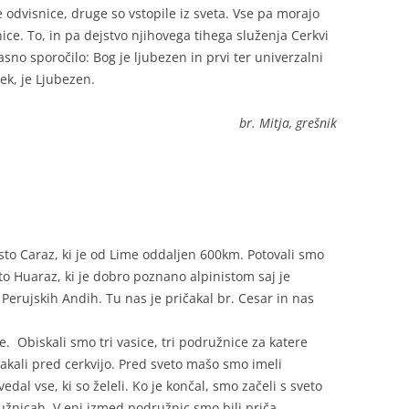
e odvisnice, druge so vstopile iz sveta. Vse pa morajo
ce. To, in pa dejstvo njihovega tihega služenja Cerkvi
sno sporočilo: Bog je ljubezen in prvi ter univerzalni
vek, je Ljubezen.
br. Mitja, grešnik
sto Caraz, ki je od Lime oddaljen 600km. Potovali smo
sto Huaraz, ki je dobro poznano alpinistom saj je
 Perujskih Andih. Tu nas je pričakal br. Cesar in nas
. Obiskali smo tri vasice, tri podružnice za katere
čakali pred cerkvijo. Pred sveto mašo smo imeli
dal vse, ki so želeli. Ko je končal, smo začeli s sveto
družnicah. V eni izmed podružnic smo bili priča