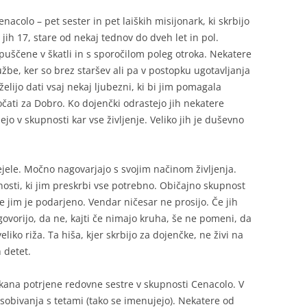
enacolo – pet sester in pet laiških misijonark, ki skrbijo
ih 17, stare od nekaj tednov do dveh let in pol.
 puščene v škatli in s sporočilom poleg otroka. Nekatere
žbe, ker so brez staršev ali pa v postopku ugotavljanja
elijo dati vsaj nekaj ljubezni, ki bi jim pomagala
očati za Dobro. Ko dojenčki odrastejo jih nekatere
ejo v skupnosti kar vse življenje. Veliko jih je duševno
ejele. Močno nagovarjajo s svojim načinom življenja.
osti, ki jim preskrbi vse potrebno. Običajno skupnost
se jim je podarjeno. Vendar ničesar ne prosijo. Če jih
govorijo, da ne, kajti če nimajo kruha, še ne pomeni, da
liko riža. Ta hiša, kjer skrbijo za dojenčke, ne živi na
h detet.
ikana potrjene redovne sestre v skupnosti Cenacolo. V
na sobivanja s tetami (tako se imenujejo). Nekatere od