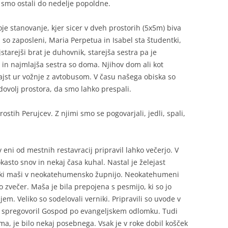
ih smo ostali do nedelje popoldne.
oje stanovanje, kjer sicer v dveh prostorih (5x5m) biva
 so zaposleni, Maria Perpetua in Isabel sta študentki,
tarejši brat je duhovnik, starejša sestra pa je
 in najmlajša sestra so doma. Njihov dom ali kot
inajst ur vožnje z avtobusom. V času našega obiska so
o dovolj prostora, da smo lahko prespali.
ostih Perujcev. Z njimi smo se pogovarjali, jedli, spali,
 eni od mestnih restavracij pripravil lahko večerjo. V
kasto snov in nekaj časa kuhal. Nastal je želejast
jski maši v neokatehumensko župnijo. Neokatehumeni
 zvečer. Maša je bila prepojena s pesmijo, ki so jo
jem. Veliko so sodelovali verniki. Pripravili so uvode v
 je spregovoril Gospod po evangeljskem odlomku. Tudi
a, je bilo nekaj posebnega. Vsak je v roke dobil košček