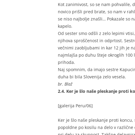
Kot zanimivost, so se nam pohvalile, 
novico prišli pred brate, so nam v rahli
se niso najbolje znašli… Pokazale so n
kapelo.
Od sester smo odšli z zelo lepimi vtisi
njihova sproščenost in odprtost. Sestre
večnimi zaobljubami in kar 12 jih je na
najmlajša po duhu šteje okroglih 100 
prihoda.
Naj spomnim, da imajo sestre Kapucin
duha bi bila Slovenija zelo vesela.
br. Blaž
2.4. K
er je šlo naše pleskanje proti 
[galerija Peru/06]
Ker je šlo naše pleskanje proti koncu,
popoldne po kosilu na delo v različne 
pri delu za skupnost. Takšne delavnic