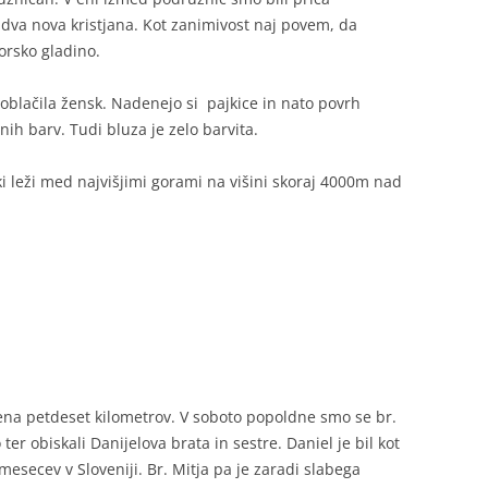
 dva nova kristjana. Kot zanimivost naj povem, da
orsko gladino.
 oblačila žensk. Nadenejo si pajkice in nato povrh
čnih barv. Tudi bluza je zelo barvita.
i leži med najvišjimi gorami na višini skoraj 4000m nad
jena petdeset kilometrov. V soboto popoldne smo se br.
ter obiskali Danijelova brata in sestre. Daniel je bil kot
mesecev v Sloveniji. Br. Mitja pa je zaradi slabega