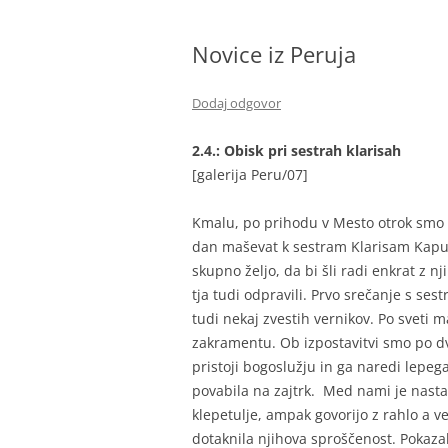
BIBLIČNA SKUPINA
Novice iz Peruja
MINISTRANTI
ODRASLI SKAVTI – CELJSKE
Dodaj odgovor
ZVERINICE
2.4.: Obisk pri sestrah klarisah
ŽUPNIJSKI GOSPODARSKI SVE
[galerija Peru/07]
FRANČIŠKOVI OTROCI
Kmalu, po prihodu v Mesto otrok smo zv
MOŽJE SVETEGA JOŽEFA
dan maševat k sestram Klarisam Kapuc
skupno željo, da bi šli radi enkrat z n
tja tudi odpravili. Prvo srečanje s sest
tudi nekaj zvestih vernikov. Po sveti 
zakramentu. Ob izpostavitvi smo po dve
pristoji bogoslužju in ga naredi lepega
povabila na zajtrk. Med nami je nastal
klepetulje, ampak govorijo z rahlo a v
dotaknila njihova sproščenost. Pokazal