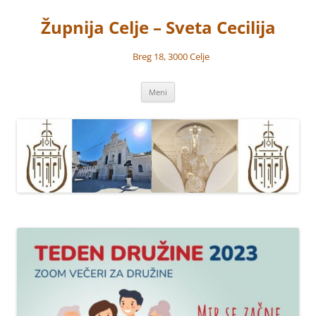
Preskoči
na
Župnija Celje – Sveta Cecilija
vsebino
Breg 18, 3000 Celje
Meni