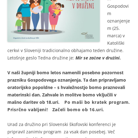
Gospodovi
m
oznanjenje
m (25.
marca) v
Katoliški
cerkvi v Sloveniji tradicionalno obhajamo teden družine.
Letošnje geslo Tedna družine je:
Mir se začne v družini
.
V naši župniji bomo letos namenili posebno pozornost
prazniku Gospodovega oznanjenja. Ta dan pripravljamo
oratorijsko popoldne – s hvaležnostjo bomo praznovali
materinski dan. Zahvale in molitve bomo vključili v
mašno daritev ob 18.uri.
Po maši bo kratek program.
Prisrčno vabljeni! Začeli bomo ob 16.uri.
Urad za družino pri Slovenski škofovski konferenci je
pripravil zanimiv program za vsak dan posebej. Več