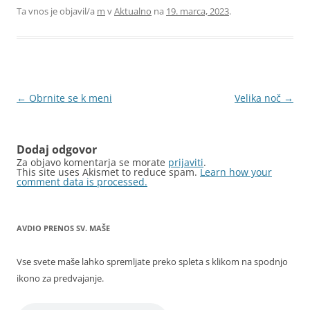
Ta vnos je objavil/a
m
v
Aktualno
na
19. marca, 2023
.
Krmarjenje
←
Obrnite se k meni
Velika noč
→
po
prispevkih
Dodaj odgovor
Za objavo komentarja se morate
prijaviti
.
This site uses Akismet to reduce spam.
Learn how your
comment data is processed.
AVDIO PRENOS SV. MAŠE
Vse svete maše lahko spremljate preko spleta s klikom na spodnjo
ikono za predvajanje.