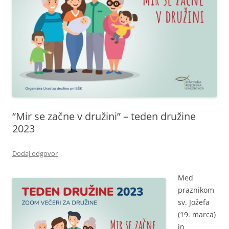
“Mir se začne v družini” – teden družine
2023
Dodaj odgovor
Med
praznikom
sv. Jožefa
(19. marca)
in