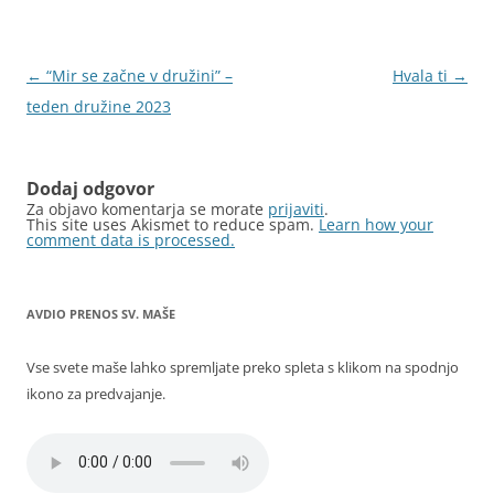
Krmarjenje
←
“Mir se začne v družini” –
Hvala ti
→
po
teden družine 2023
prispevkih
Dodaj odgovor
Za objavo komentarja se morate
prijaviti
.
This site uses Akismet to reduce spam.
Learn how your
comment data is processed.
AVDIO PRENOS SV. MAŠE
Vse svete maše lahko spremljate preko spleta s klikom na spodnjo
ikono za predvajanje.