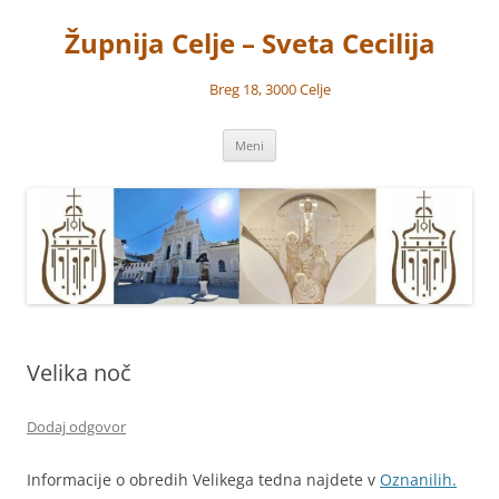
Preskoči
na
Župnija Celje – Sveta Cecilija
vsebino
Breg 18, 3000 Celje
Meni
Velika noč
Dodaj odgovor
Informacije o obredih Velikega tedna najdete v
Oznanilih.