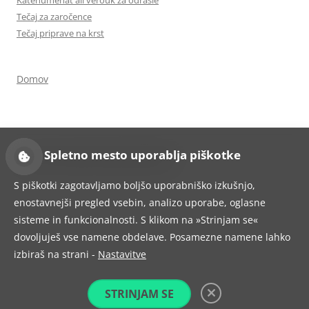
Tečaj za zaročence
Tečaj priprave na krst
Domov
Spletno mesto uporablja piškotke
Ponosno uporablja tehnologijo WordPress
S piškotki zagotavljamo boljšo uporabniško izkušnjo,
enostavnejši pregled vsebin, analizo uporabe, oglasne
sisteme in funkcionalnosti. S klikom na »Strinjam se«
dovoljuješ vse namene obdelave. Posamezne namene lahko
izbiraš na strani -
Nastavitve
STRINJAM SE