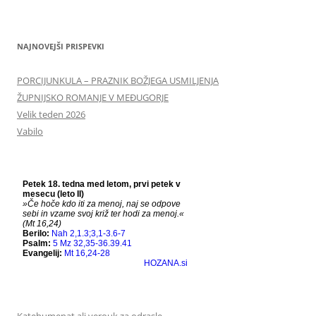
NAJNOVEJŠI PRISPEVKI
PORCIJUNKULA – PRAZNIK BOŽJEGA USMILJENJA
ŽUPNIJSKO ROMANJE V MEĐUGORJE
Velik teden 2026
Vabilo
Katehumenat ali verouk za odrasle