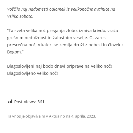
Voščilo naj nadomesti odlomek iz Velikonočne hvalnice na
Veliko soboto:
“Ta sveta velika noč preganja zlobo, izmiva krivdo, vrača
grešnim nedolžnost in žalostnim veselje. O, zares
presrečna noč, v kateri se zemlja druži z nebesi in človek z
Bogom.”
Blagoslovljeni naj bodo dnevi priprave na Veliko noč!
Blagoslovljeno Veliko noč!
Post Views:
361
Ta vnos je objavil/a
m
v
Aktualno
na
4. aprila, 2023
.