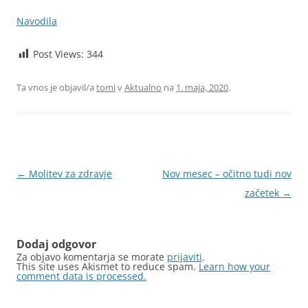
Navodila
Post Views:
344
Ta vnos je objavil/a
tomi
v
Aktualno
na
1. maja, 2020
.
Krmarjenje
←
Molitev za zdravje
Nov mesec – očitno tudi nov
po
začetek
→
prispevkih
Dodaj odgovor
Za objavo komentarja se morate
prijaviti
.
This site uses Akismet to reduce spam.
Learn how your
comment data is processed.