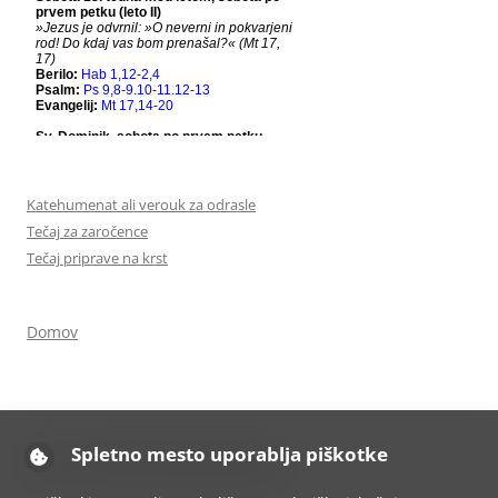
Katehumenat ali verouk za odrasle
Tečaj za zaročence
Tečaj priprave na krst
Domov
Spletno mesto uporablja piškotke
Ponosno uporablja tehnologijo WordPress