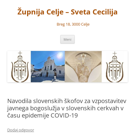
Preskoči
na
Župnija Celje – Sveta Cecilija
vsebino
Breg 18, 3000 Celje
Meni
Navodila slovenskih škofov za vzpostavitev
javnega bogoslužja v slovenskih cerkvah v
času epidemije COVID-19
Dodaj odgovor