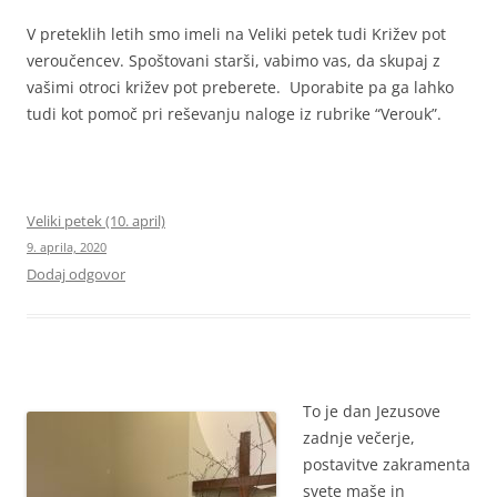
V preteklih letih smo imeli na Veliki petek tudi Križev pot
veroučencev. Spoštovani starši, vabimo vas, da skupaj z
vašimi otroci križev pot preberete. Uporabite pa ga lahko
tudi kot pomoč pri reševanju naloge iz rubrike “Verouk”.
Veliki petek (10. april)
9. aprila, 2020
Dodaj odgovor
To je dan Jezusove
zadnje večerje,
postavitve zakramenta
svete maše in