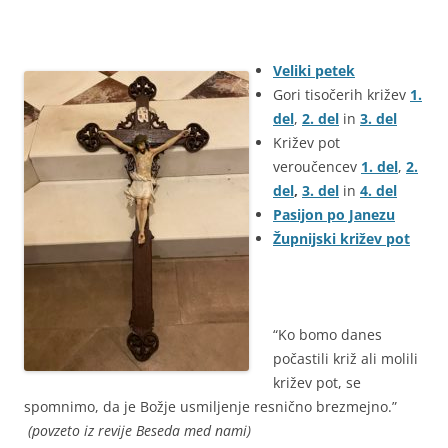
Veliki petek
Gori tisočerih križev
1.
del
,
2. del
in
3. del
Križev pot
veroučencev
1. del
,
2.
del
,
3. del
in
4. del
Pasijon po Janezu
Župnijski križev pot
“Ko bomo danes
počastili križ ali molili
križev pot, se
spomnimo, da je Božje usmiljenje resnično brezmejno.”
(povzeto iz revije Beseda med nami)