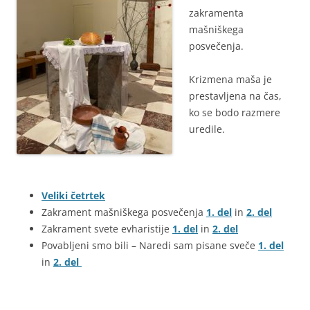
zakramenta
mašniškega
posvečenja.
Krizmena maša je
prestavljena na čas,
ko se bodo razmere
uredile.
Veliki četrtek
Zakrament mašniškega posvečenja
1. del
in
2. del
Zakrament svete evharistije
1. del
in
2. del
Povabljeni smo bili – Naredi sam pisane sveče
1. del
in
2. del