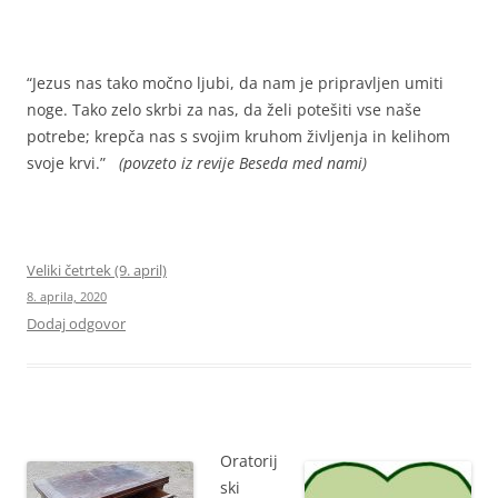
“Jezus nas tako močno ljubi, da nam je pripravljen umiti
noge. Tako zelo skrbi za nas, da želi potešiti vse naše
potrebe; krepča nas s svojim kruhom življenja in kelihom
svoje krvi.”
(povzeto iz revije Beseda med nami)
Veliki četrtek (9. april)
8. aprila, 2020
Dodaj odgovor
Oratorij
ski