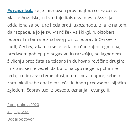
Porcijunkula
se je imenovala prav majhna cerkvica sv.
Marije Angelske, od srednje italskega mesta Assisija
oddaljena za pol ure hoda proti jugozahodu. Bila je na tem,
da razpade, a jo je sv. Frančišek Asiški (gl. 4. oktober)
popravil in tam spoznal svoj poklic: popraviti Cerkev iz
ljudi, Cerkev, v katero se je tedaj močno zajedla gniloba,
predvsem pohlep po bogastvu in razkošju, po lagodnem
življenju brez čuta za telesno in duhovno revščino drugih;
in Frančišek je vedel, da bo to nalogo mogel izpolniti le
tedaj, če bo z vso temeljitostjo reformiral najprej sebe in
zbral okoli sebe enako misleče, ki bodo predvsem s sijočim
zgledom, čeprav tudi z besedo, oznanjali evangelij).
Porcijunkula 2020
31. julija, 2020
Dodaj odgovor