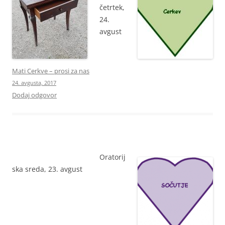
četrtek,
24.
avgust
Mati Cerkve – prosi za nas
24. avgusta, 2017
Dodaj odgovor
Oratorij
ska sreda, 23. avgust