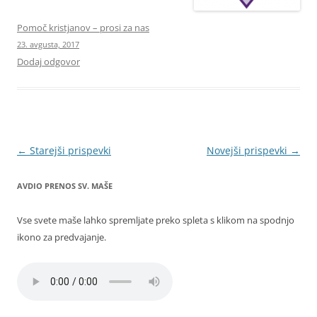
Pomoč kristjanov – prosi za nas
23. avgusta, 2017
Dodaj odgovor
Krmarjenje
←
Starejši prispevki
Novejši prispevki
→
po
AVDIO PRENOS SV. MAŠE
prispevkih
Vse svete maše lahko spremljate preko spleta s klikom na spodnjo
ikono za predvajanje.