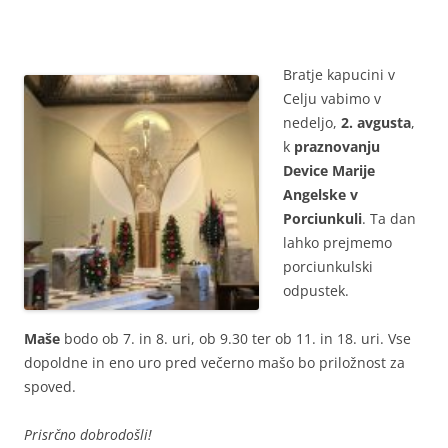
Bratje kapucini v
Celju vabimo v
nedeljo,
2. avgusta
,
k
praznovanju
Device Marije
Angelske v
Porciunkuli
. Ta dan
lahko prejmemo
porciunkulski
odpustek.
Maše
bodo ob 7. in 8. uri, ob 9.30 ter ob 11. in 18. uri. Vse
dopoldne in eno uro pred večerno mašo bo priložnost za
spoved.
Prisrčno dobrodošli!