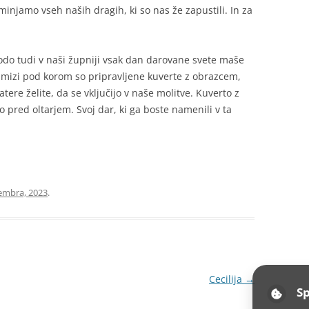
injamo vseh naših dragih, ki so nas že zapustili. In za
o tudi v naši župniji vsak dan darovane svete maše
Na mizi pod korom so pripravljene kuverte z obrazcem,
atere želite, da se vključijo v naše molitve. Kuverto z
pred oltarjem. Svoj dar, ki ga boste namenili v ta
embra, 2023
.
Cecilija
→
Sp