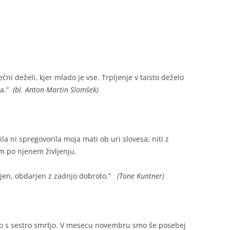
čni deželi, kjer mlado je vse. Trpljenje v taisto deželo
T
ma.”
(bl. Anton Martin Slomšek)
 ni spregovorila moja mati ob uri slovesa; niti z
em po njenem življenju.
rjen, obdarjen z zadnjo dobroto.”
(Tone Kuntner)
mo s sestro smrtjo. V mesecu novembru smo še posebej