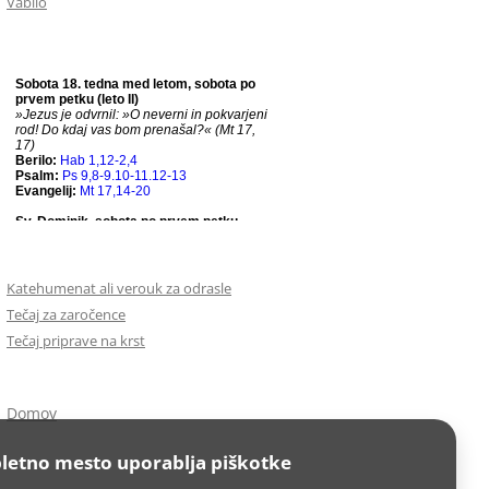
Vabilo
Katehumenat ali verouk za odrasle
Tečaj za zaročence
Tečaj priprave na krst
Domov
letno mesto uporablja piškotke