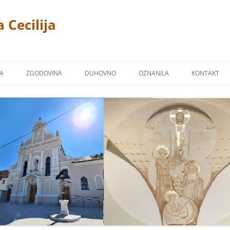
 Cecilija
JA
ZGODOVINA
DUHOVNO
OZNANILA
KONTAKT
CERKEV
P. LINUS PRAH 1869 – 1940
FOTOGALERIJA
ŽPS)
 TREMERJE
KAPUCINSKI SAMOSTAN
ZAVETNIKI NAŠIH CERKVA
Ž NA MIKLAVŠKEM
FARNA KRONIKA
BLAGOSLOVI
OR
NAŠI ŽUPNIKI
NAŠI PRIPROŠNJIKI
UCINI
MOLITVE
TJE KAPUCINI
POSNETKI NEKATERIH PESMI
M