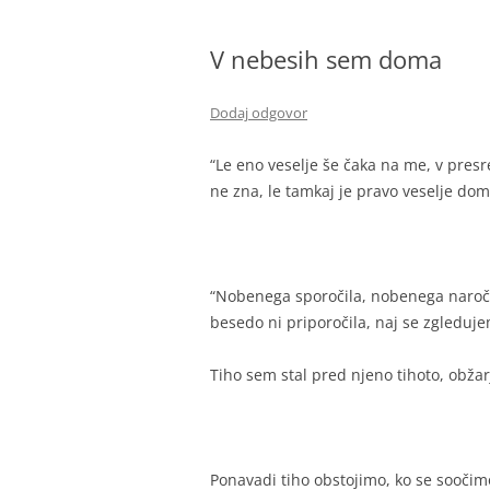
BIBLIČNA SKUPINA
V nebesih sem doma
MINISTRANTI
ODRASLI SKAVTI – CELJSKE
Dodaj odgovor
ZVERINICE
“Le eno veselje še čaka na me, v presre
ŽUPNIJSKI GOSPODARSKI SVE
ne zna, le tamkaj je pravo veselje do
FRANČIŠKOVI OTROCI
MOŽJE SVETEGA JOŽEFA
“Nobenega sporočila, nobenega naročila
besedo ni priporočila, naj se zgleduj
Tiho sem stal pred njeno tihoto, obža
Ponavadi tiho obstojimo, ko se sooči