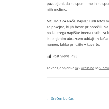
povabljeni, da se spomnimo in se spom
njih molimo.
MOLIMO ZA NAŠE RAJNE: Tudi letos bod
za pokojne, ki jih boste priporočili. 
na katerega napišite imena tistih, za k
izpolnjenim obrazcem oddajte v košaro 
namen, lahko priložite v kuverto.
Post Views:
495
Ta vnos je objavil/a
m
v
Aktualno
na
5. nov
Krmarjenje
←
Srečen bo čas
po