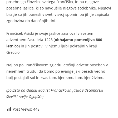
posebnega človeka, svetega Frančiška, in na njegove
posebne jaslice, ki so navdušile njegove sodobnike. Njegovi
bratje so jih ponesli v svet, v svoj spomin pa jih je zapisala
zgodovina do današnjih dni.
Frančišek Asiški je svoje jaslice zasnoval v svetem
adventnem času leta 1223 (
obhajamo pomenljivo 800-
letnico
) in jih postavil v njemu ljubi pokrajini v kraji
Greccio.
Naj bo po Frančiškovem zgledu letošnji advent poseben v
nenehnem trudu, da bomo po evangeljski besedi vedno
bolj postajali sol in kvas tam, kjer smo, tam, kjer živimo.
(povzeto pa članku 800 let Frančiškovih jaslic v decembrski
številki revije Ognjišče)
Post Views:
448