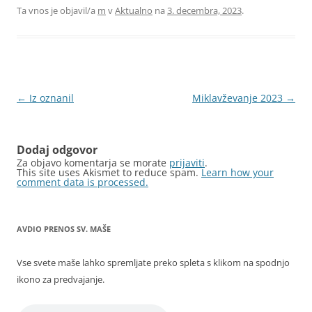
Ta vnos je objavil/a
m
v
Aktualno
na
3. decembra, 2023
.
Krmarjenje
←
Iz oznanil
Miklavževanje 2023
→
po
prispevkih
Dodaj odgovor
Za objavo komentarja se morate
prijaviti
.
This site uses Akismet to reduce spam.
Learn how your
comment data is processed.
AVDIO PRENOS SV. MAŠE
Vse svete maše lahko spremljate preko spleta s klikom na spodnjo
ikono za predvajanje.